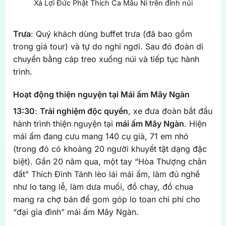
Xá Lợi Đức Phật Thích Ca Mâu Ni trên đỉnh núi
Trưa
: Quý khách dùng buffet trưa (đã bao gồm
trong giá tour) và tự do nghỉ ngơi. Sau đó đoàn di
chuyển bằng cáp treo xuống núi và tiếp tục hành
trình.
Hoạt động thiện nguyện tại Mái ấm Mây Ngàn
13:30
:
Trải nghiệm độc quyền
, xe đưa đoàn bắt đầu
hành trình thiện nguyện tại
mái ấm Mây Ngàn
. Hiện
mái ấm đang cưu mang 140 cụ già, 71 em nhỏ
(trong đó có khoảng 20 người khuyết tật dạng đặc
biệt). Gần 20 năm qua, một tay “Hòa Thượng chân
đất” Thích Đình Tánh lèo lái mái ấm, làm đủ nghề
như lo tang lễ, làm dưa muối, đồ chay, đồ chua
mang ra chợ bán để gom góp lo toan chi phí cho
“đại gia đình” mái ấm Mây Ngàn.