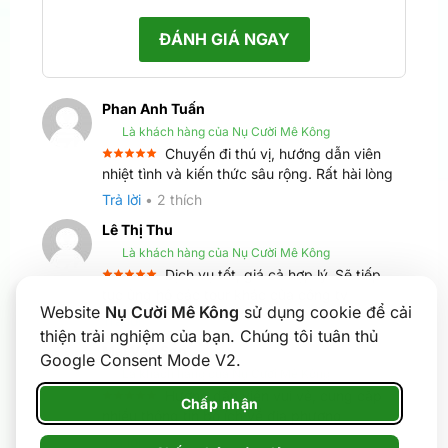
ĐÁNH GIÁ NGAY
Phan Anh Tuấn
Là khách hàng của Nụ Cười Mê Kông
Chuyến đi thú vị, hướng dẫn viên
Được xếp
nhiệt tình và kiến thức sâu rộng. Rất hài lòng
5
hạng
5
sao
Trả lời
•
2
thích
Lê Thị Thu
Là khách hàng của Nụ Cười Mê Kông
Dịch vụ tốt, giá cả hợp lý. Sẽ tiếp
Được xếp
tục ủng hộ các tour khác của công ty
5
hạng
5
Website
Nụ Cười Mê Kông
sử dụng cookie để cải
sao
Trả lời
•
3
thích
thiện trải nghiệm của bạn. Chúng tôi tuân thủ
Mai Văn Sơn
Google Consent Mode V2.
Là khách hàng của Nụ Cười Mê Kông
Hướng dẫn viên vui vẻ, cung cấp
Chấp nhận
Được xếp
nhiều thông tin bổ ích về địa phương
5
hạng
5
sao
Trả lời
•
1
thích