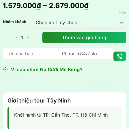
–
1.579.000
₫
2.679.000
₫
XÓA
Nhóm khách
Thêm vào giỏ hàng
Tour hành hương Tây Ninh 1 ngày Núi Bà Đen kết hợp
Vì sao chọn Nụ Cười Mê Kông?
Giới thiệu tour Tây Ninh
Khởi hành từ TP. Cần Thơ, TP. Hồ Chí Minh