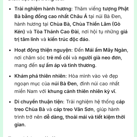
Trải nghiệm hành hương
: Thăm viếng
tượng Phật
Bà bằng đồng cao nhất Châu Á
tại núi Bà Đen,
hành hương tại
Chùa Bà, Chùa Thiền Lâm (Gò
Kén)
và
Tòa Thánh Cao Đài
, nơi hội tụ những
giá
trị tâm linh
và
kiến trúc độc đáo
.
Hoạt động thiện nguyện
: Đến
Mái ấm Mây Ngàn
,
nơi chăm sóc
trẻ mồ côi
và
người già neo đơn
,
mang đến
sự ấm áp và tình thương
.
Khám phá thiên nhiên
: Hòa mình vào vẻ đẹp
ngoạn mục của
núi Bà Đen
, đỉnh núi cao nhất
miền Nam với
khung cảnh thiên nhiên kỳ vĩ
.
Di chuyển thuận tiện
: Trải nghiệm hệ thống
cáp
treo Chùa Bà
và
cáp treo Vân Sơn
, giúp hành
trình trở nên
dễ dàng, thoải mái và tiết kiệm thời
gian
.