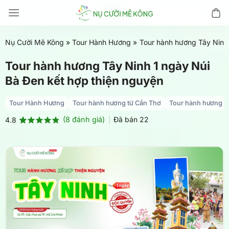
Chuyển
đến
nội
Nụ Cười Mê Kông
»
Tour Hành Hương
»
Tour hành hương Tây Ninh 
dung
Tour hành hương Tây Ninh 1 ngày Núi
Bà Đen kết hợp thiện nguyện
Tour Hành Hương
Tour hành hương từ Cần Thơ
Tour hành hương từ
(
8
đánh giá)
Đã bán
22
4.8
4.8
8
trên 5
dựa trên
đánh giá