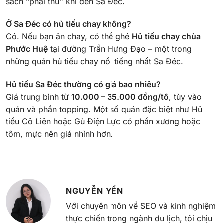
sách “phải thử” khi đến Sa Đéc.
Ở Sa Đéc có hủ tiếu chay không?
Có. Nếu bạn ăn chay, có thể ghé
Hủ tiếu chay chùa
Phước Huệ
tại đường Trần Hưng Đạo – một trong
những quán hủ tiếu chay nổi tiếng nhất Sa Đéc.
Hủ tiếu Sa Đéc thường có giá bao nhiêu?
Giá trung bình từ
10.000 – 35.000 đồng/tô
, tùy vào
quán và phần topping. Một số quán đặc biệt như Hủ
tiếu Cô Liên hoặc Gù Điện Lực có phần xương hoặc
tôm, mực nên giá nhỉnh hơn.
NGUYỄN YẾN
Với chuyên môn về SEO và kinh nghiệm
thực chiến trong ngành du lịch, tôi chịu