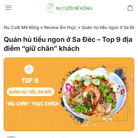
Chuyển
đến
nội
dung
Nụ Cười Mê Kông
»
Review ẩm thực
»
Quán hủ tiếu ngon ở Sa Đéc
Quán hủ tiếu ngon ở Sa Đéc – Top 9 địa
điểm “giữ chân” khách