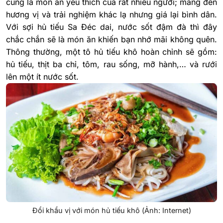
cũng là món ăn yêu thích của rất nhiều người; mang đến
hương vị và trải nghiệm khác lạ nhưng giá lại bình dân
.
Với sợi hủ tiếu Sa Đéc dai, nước sốt đậm đà thì đây
chắc chắn sẽ là món ăn khiến bạn nhớ mãi không quên.
Thông thường, một tô hủ tiếu khô hoàn chỉnh sẽ gồm:
hủ tiếu, thịt ba chỉ, tôm, rau sống, mỡ hành,… và rưới
lên một ít nước sốt.
Đổi khẩu vị với món hủ tiếu khô (Ảnh: Internet)