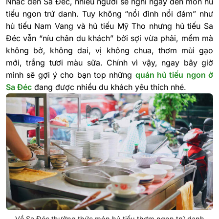
Nhắc đến Sa Đéc, nhiều người sẽ nghĩ ngay đến món hủ
tiếu ngon trứ danh. Tuy không “nổi đình nổi đám” như
hủ tiếu Nam Vang và hủ tiếu Mỹ Tho nhưng hủ tiếu Sa
Đéc vẫn “níu chân du khách” bởi sợi vừa phải, mềm mà
không bở, không dai, vị không chua, thơm mùi gạo
mới, trắng tươi màu sữa. Chính vì vậy, ngay bây giờ
mình sẽ gợi ý cho bạn top những
quán hủ tiếu ngon ở
Sa Đéc
đang được nhiều du khách yêu thích nhé.
Về Sa Đéc thưởng thức món hủ tiếu thơm ngon trứ danh