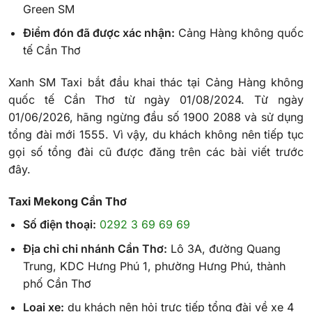
Green SM
Điểm đón đã được xác nhận:
Cảng Hàng không quốc
tế Cần Thơ
Xanh SM Taxi bắt đầu khai thác tại Cảng Hàng không
quốc tế Cần Thơ từ ngày 01/08/2024. Từ ngày
01/06/2026, hãng ngừng đầu số 1900 2088 và sử dụng
tổng đài mới 1555. Vì vậy, du khách không nên tiếp tục
gọi số tổng đài cũ được đăng trên các bài viết trước
đây.
Taxi Mekong Cần Thơ
Số điện thoại:
0292 3 69 69 69
Địa chỉ chi nhánh Cần Thơ:
Lô 3A, đường Quang
Trung, KDC Hưng Phú 1, phường Hưng Phú, thành
phố Cần Thơ
Loại xe:
du khách nên hỏi trực tiếp tổng đài về xe 4