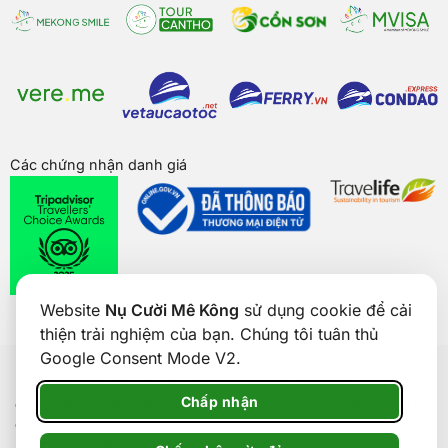
Các chứng nhận danh giá
Website
Nụ Cười Mê Kông
sử dụng cookie để cải
thiện trải nghiệm của bạn. Chúng tôi tuân thủ
Google Consent Mode V2.
Bản quyền của
Nụ Cười Mê Kông
® 2026. CÔNG TY CỔ PHẦN
THƯƠNG MẠI DU LỊCH NỤ CƯỜI MÊ KÔNG. GPDKKD: 1801511350
Chấp nhận
do sở KH & ĐT TP. Cần Thơ cấp ngày 24/01/2017. Số giấy phép kinh
doanh lữ hành Quốc tế: 92-018/2022/TCDL-GP LHQT. Địa chỉ: Số 5,
Đường Trần Văn Hoài, Phường Ninh Kiều, Thành phố Cần Thơ, Việt