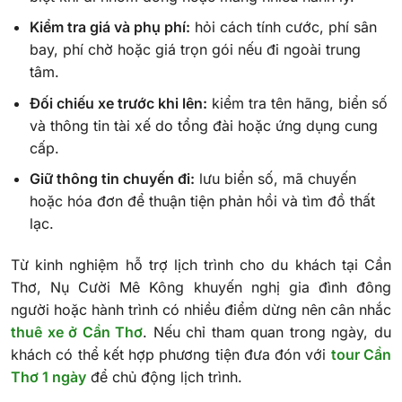
Kiểm tra giá và phụ phí:
hỏi cách tính cước, phí sân
bay, phí chờ hoặc giá trọn gói nếu đi ngoài trung
tâm.
Đối chiếu xe trước khi lên:
kiểm tra tên hãng, biển số
và thông tin tài xế do tổng đài hoặc ứng dụng cung
cấp.
Giữ thông tin chuyến đi:
lưu biển số, mã chuyến
hoặc hóa đơn để thuận tiện phản hồi và tìm đồ thất
lạc.
Từ kinh nghiệm hỗ trợ lịch trình cho du khách tại Cần
Thơ, Nụ Cười Mê Kông khuyến nghị gia đình đông
người hoặc hành trình có nhiều điểm dừng nên cân nhắc
thuê xe ở Cần Thơ
. Nếu chỉ tham quan trong ngày, du
khách có thể kết hợp phương tiện đưa đón với
tour Cần
Thơ 1 ngày
để chủ động lịch trình.