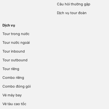
Câu hỏi thường gặp
Dịch vụ tour đoàn
Dịch vụ
Tour trong nước
Tour nước ngoài
Tour inbound
Tour outbound
Tour riêng
Combo riêng
Combo đóng gói
Vé máy bay
Vé tàu cao tốc