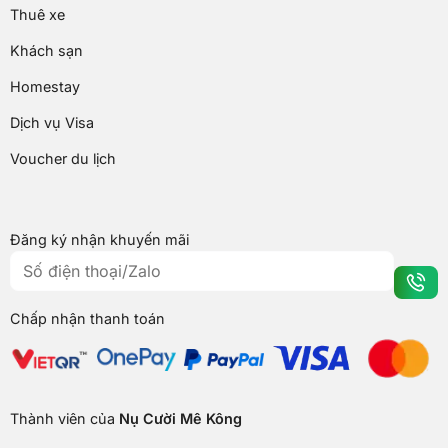
Thuê xe
Khách sạn
Homestay
Dịch vụ Visa
Voucher du lịch
Đăng ký nhận khuyến mãi
Chấp nhận thanh toán
Thành viên của
Nụ Cười Mê Kông