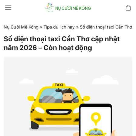
Chuyển
đến
nội
dung
Nụ Cười Mê Kông
»
Tips du lịch hay
»
Số điện thoại taxi Cần Thơ
Số điện thoại taxi Cần Thơ cập nhật
năm 2026 – Còn hoạt động