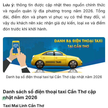
Lưu ý:
thông tin được cập nhật theo nguồn chính thức
và nguồn quản lý địa phương trong năm 2026. Tổng
đài, điểm đón và phạm vi phục vụ có thể thay đổi, vì
vậy du khách nên xác nhận giá dự kiến, loại xe và điểm
đón trước khi khởi hành.
Danh bạ số điện thoại taxi tại Cần Thơ cập nhật năm 2026
Danh sách số điện thoại taxi Cần Thơ cập
nhật năm 2026
Taxi Mai Linh Cần Thơ