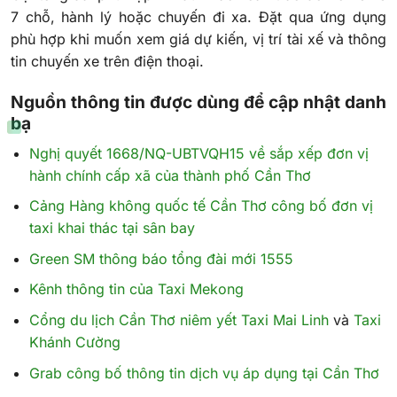
7 chỗ, hành lý hoặc chuyến đi xa. Đặt qua ứng dụng
phù hợp khi muốn xem giá dự kiến, vị trí tài xế và thông
tin chuyến xe trên điện thoại.
Nguồn thông tin được dùng để cập nhật danh
bạ
Nghị quyết 1668/NQ-UBTVQH15 về sắp xếp đơn vị
hành chính cấp xã của thành phố Cần Thơ
Cảng Hàng không quốc tế Cần Thơ công bố đơn vị
taxi khai thác tại sân bay
Green SM thông báo tổng đài mới 1555
Kênh thông tin của Taxi Mekong
Cổng du lịch Cần Thơ niêm yết Taxi Mai Linh
và
Taxi
Khánh Cường
Grab công bố thông tin dịch vụ áp dụng tại Cần Thơ