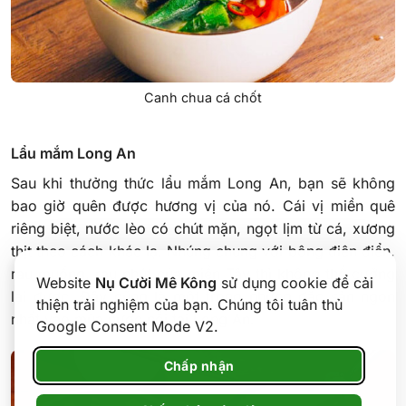
Canh chua cá chốt
Lẩu mắm Long An
Sau khi thưởng thức lẩu mắm Long An, bạn sẽ không
bao giờ quên được hương vị của nó. Cái vị miền quê
riêng biệt, nước lèo có chút mặn, ngọt lịm từ cá, xương
thịt theo cách khác lạ. Nhúng chung với bông điên điển,
rau muống, rau nhút của miền Tây thì không thể cưỡng
Website
Nụ Cười Mê Kông
sử dụng cookie để cải
lại được. Đây cũng là một trong những đặc sản ngon
thiện trải nghiệm của bạn. Chúng tôi tuân thủ
nhất vào mùa nước nổi tại Long An.
Google Consent Mode V2.
Chấp nhận