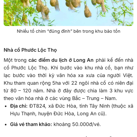
Nhiều tổ chim “đủng đỉnh” bên trong khu bảo tồn
Nhà cổ Phước Lộc Thọ
Một trong
các điểm du lịch ở Long An
phải kể đến nhà
cổ Phước Lộc Thọ. Khi bước vào khu nhà cổ, bạn như
lạc bước vào thời kỳ văn hóa xa xưa của người Việt.
Khu tham quan rộng 5ha với 22 ngôi nhà cổ có niên đại
từ 80 – 120 năm. Nhà ở đây được chia làm 3 khu vực
theo văn hóa nhà ở các vùng Bắc – Trung – Nam.
Địa chỉ:
ĐT824, xã Đức Hòa, tỉnh Tây Ninh (thuộc xã
Hựu Thạnh, huyện Đức Hòa, Long An cũ).
Giá vé tham khảo:
khoảng 50.000đ/vé.