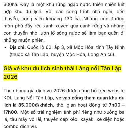
600ha. Đây là một khu rừng ngập nước thiên nhiên kết
hợp khu du lịch. Với các công trình nhà nghỉ, bến
thuyền, công viên khoảng 130 ha. Những con đường
mòn phủ đầy rêu xanh xuyên qua cánh rừng và những
con thuyền nhỏ lượn lờ sóng nước sẽ làm bạn quên đi
những muộn phiền.
Địa chỉ:
Quốc lộ 62, ấp 3, xã Mộc Hóa, tỉnh Tây Ninh
(thuộc xã Tân Lập, huyện Mộc Hóa, Long An cũ).
Giá vé khu du lịch sinh thái Làng nổi Tân Lập
2026
Theo bảng giá dịch vụ 2026 được công bố trên website
KDL Làng Nổi Tân Lập,
vé vào cổng tham quan khu du
lịch là 85.000đ/khách
, thời gian hoạt động từ
7h00 –
17h00
. Một số trải nghiệm tính phí riêng như xuồng ba
lá, tàu máy vỏ lãi, thuyền cáp kéo, kayak, xe điện hoặc
combo dịch vụ.