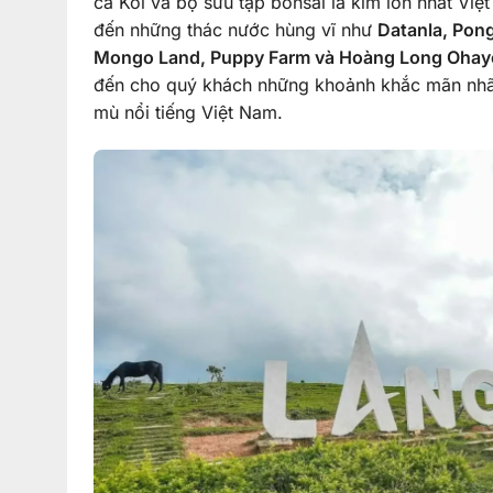
cá Koi và bộ sưu tập bonsai lá kim lớn nhất Vi
đến những thác nước hùng vĩ như
Datanla, Pong
Mongo Land, Puppy Farm và Hoàng Long Ohay
đến cho quý khách những khoảnh khắc mãn nhãn
mù nổi tiếng Việt Nam.