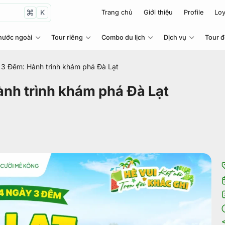
K
Trang chủ
Giới thiệu
Profile
Loy
nước ngoài
Tour riêng
Combo du lịch
Dịch vụ
Tour 
 3 Đêm: Hành trình khám phá Đà Lạt
ành trình khám phá Đà Lạt