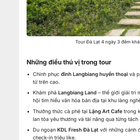
Tour Đà Lạt 4 ngày 3 đêm khá
Những điều thú vị trong tour
Chinh phục
đỉnh Langbiang huyền thoại
và p
từ trên cao.
Khám phá
Langbiang Land
– thế giới giải tr
hội tìm hiểu văn hóa bản địa tại khu làng ngh
Thưởng thức cà phê tại
Lặng Art Cafe
trong k
lan tỏa yêu thương và tài năng qua từng tác
Du ngoạn
KDL Fresh Đà Lạt
với những cánh đ
check-in triệu like.