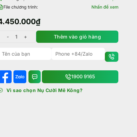
File chương trình:
Nhấn để xem
4.450.000
₫
Thêm vào giỏ hàng
Tour Đà Lạt 4 Ngày 3 Đêm: Hành trình khám phá Đà Lạt s
1900 9165
Vì sao chọn Nụ Cười Mê Kông?