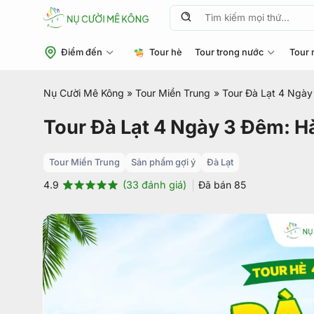
Chuyển
Tìm
đến
kiếm:
nội
Điểm đến
Tour hè
Tour trong nước
Tour 
dung
Nụ Cười Mê Kông
»
Tour Miền Trung
»
Tour Đà Lạt 4 Ngày
Tour Đà Lạt 4 Ngày 3 Đêm: H
Tour Miền Trung
Sản phẩm gợi ý
Đà Lạt
(
33
đánh giá)
Đã bán
85
4.9
4.9
33
trên 5
dựa trên
đánh giá