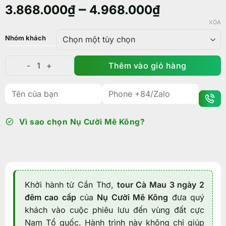
–
3.868.000
₫
4.968.000
₫
XÓA
Nhóm khách
Thêm vào giỏ hàng
Tour Cà Mau 3 ngày 2 đêm từ Cần Thơ: Hoá thân làm 
Vì sao chọn Nụ Cười Mê Kông?
Khởi hành từ Cần Thơ,
tour Cà Mau 3 ngày 2
đêm cao cấp
của
Nụ Cười Mê Kông
đưa quý
khách vào cuộc phiêu lưu đến vùng đất cực
Nam Tổ quốc. Hành trình này không chỉ giúp