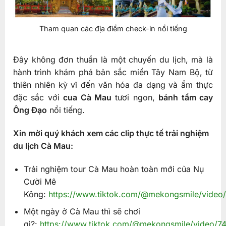
Tham quan các địa điểm check-in nổi tiếng
Đây không đơn thuần là một chuyến du lịch, mà là
hành trình khám phá bản sắc miền Tây Nam Bộ, từ
thiên nhiên kỳ vĩ đến văn hóa đa dạng và ẩm thực
đặc sắc với
cua Cà Mau
tươi ngon,
bánh tầm cay
Ông Đạo
nổi tiếng.
Xin mời quý khách xem các clip thực tế trải nghiệm
du lịch Cà Mau:
Trải nghiệm tour Cà Mau hoàn toàn mới của Nụ
Cười Mê
Kông:
https://www.tiktok.com/@mekongsmile/vide
Một ngày ở Cà Mau thì sẽ chơi
gì?:
https://www.tiktok.com/@mekongsmile/video/