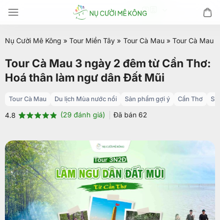
Chuyển
đến
nội
Nụ Cười Mê Kông
»
Tour Miền Tây
»
Tour Cà Mau
»
Tour Cà Mau 3
dung
Tour Cà Mau 3 ngày 2 đêm từ Cần Thơ:
Hoá thân làm ngư dân Đất Mũi
Tour Cà Mau
Du lịch Mùa nước nổi
Sản phẩm gợi ý
Cần Thơ
Si
(
29
đánh giá)
Đã bán
62
4.8
4.8
29
trên 5
dựa trên
đánh giá