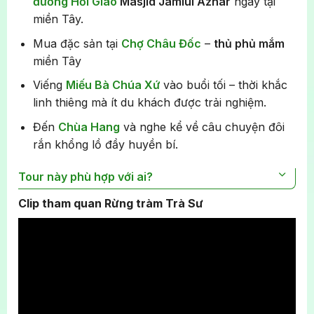
đường Hồi Giáo
Masjid Jamiul Azhar
ngay tại
miền Tây.
Mua đặc sản tại
Chợ Châu Đốc
–
thủ phủ mắm
miền Tây
Viếng
Miếu Bà Chúa Xứ
vào buổi tối – thời khắc
linh thiêng mà ít du khách được trải nghiệm.
Đến
Chùa Hang
và nghe kể về câu chuyện đôi
rắn khổng lồ đầy huyền bí.
Tour này phù hợp với ai?
Clip tham quan Rừng tràm Trà Sư
Du khách yêu thích du lịch tâm linh, muốn cầu
bình an và tài lộc.
Người yêu thiên nhiên, thích trải nghiệm sinh
thái.
Du khách yêu thích tìm hiểu về văn hóa, lịch sử
thông quá các câu chuyện thú vị