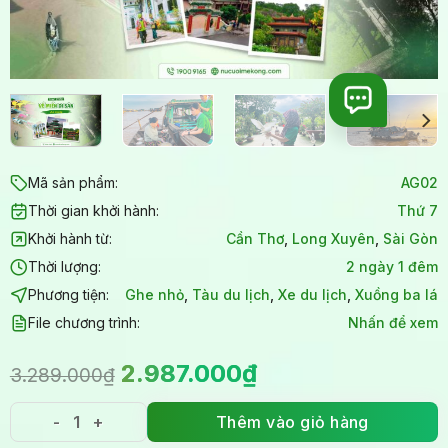
Mã sản phẩm:
AG02
Thời gian khởi hành:
Thứ 7
Khởi hành từ:
Cần Thơ
,
Long Xuyên
,
Sài Gòn
Thời lượng:
2 ngày 1 đêm
Phương tiện:
Ghe nhỏ
,
Tàu du lịch
,
Xe du lịch
,
Xuồng ba lá
File chương trình:
Nhấn để xem
Giá
Giá
2.987.000
₫
3.289.000
₫
gốc
hiện
là:
tại
Thêm vào giỏ hàng
Tour An Giang 2 ngày 1 đêm - Về Miền Di Sản số lượ