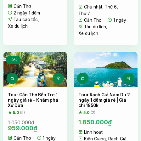
điểm tuỳ theo nhu cầu.
gốc
hiện
gốc
hiện
Cần Thơ
là:
tại
Chủ nhật
,
Thứ 6
,
là:
tại
2.250.000₫.
là:
2 ngày 1 đêm
1.345.000₫.
là:
Thứ 7
Ngoài tour này, công ty Nụ Cười Mê Kông còn có
2.050.000₫.
1.168.000₫
Tàu cao tốc
,
Cần Thơ
1 ngày
tour An Giang nào khác không?
Xe du lịch
Tàu du lịch
,
Xe du lịch
Tour Rừng tràm Trà Sư 1 ngày
Tour Cà Mau An Giang 3 ngày 2 đêm từ Cần Thơ
Tour du lịch miền Tây 3 ngày 2 đêm từ Sài Gòn
-9%
Tour Cần Thơ Bến Tre 1
Tour Rạch Giá Nam Du 2
ngày giá rẻ – Khám phá
ngày 1 đêm giá rẻ | Giá
Xứ Dừa
chỉ 1850k
★ 5.0
(5)
★ 5.0
(2)
1.850.000
₫
1.050.000
₫
Giá
Giá
959.000
₫
Linh hoạt
gốc
hiện
Cần Thơ
1 ngày
là:
tại
Kiên Giang
,
Rạch Giá