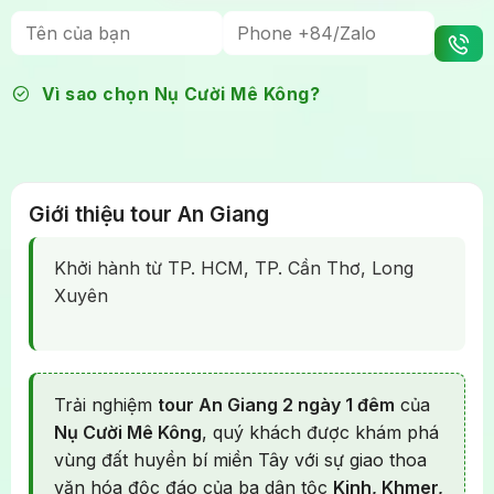
3.289.000₫.
là:
2.987.000₫.
Vì sao chọn Nụ Cười Mê Kông?
Giới thiệu tour An Giang
Khởi hành từ TP. HCM, TP. Cần Thơ, Long
Xuyên
Trải nghiệm
tour An Giang 2 ngày 1 đêm
của
Nụ Cười Mê Kông
, quý khách được khám phá
vùng đất huyền bí miền Tây với sự giao thoa
văn hóa độc đáo của ba dân tộc
Kinh, Khmer,