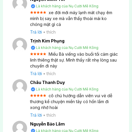
quan không?
Là khách hàng của Nụ Cười Mê Kông
xe đời mới máy lạnh mát chạy êm
Được, đa số các điểm tham quan đều cho phép
Được xếp
mình bị say xe mà vẫn thấy thoải mái ko
chụp ảnh. Tuy nhiên, khi vào khu vực thờ, quý
5
hạng
5
chóng mặt gì cả
sao
khách nên hạn chế chụp ảnh ở nơi tôn nghiêm.
Trả lời
•
thích
Đặc biệt, tại nơi thờ Bà Chúa Xứ núi Sam có quy
Trịnh Kim Phụng
định không được quay phim, chụp ảnh nên quý
Là khách hàng của Nụ Cười Mê Kông
khách cần lưu ý để có chuyến đi vui vẻ và trọn
Miếu Bà viếng vào buổi tối cảm giác
vẹn.
Được xếp
linh thiêng thật sự. Mình thấy rất nhẹ lòng sau
5
hạng
5
chuyến đi này
sao
Tour có hoạt động trải nghiệm văn hóa địa phương
Trả lời
•
thích
không?
Châu Thanh Duy
Là khách hàng của Nụ Cười Mê Kông
Có, quý khách có thể tìm hiểu cuộc sống người dân
cô chú hướng dẫn viên vui vẻ dễ
miền Tây qua phiên chợ nổi với câu chuyện về
Được xếp
thương kể chuyện miền tây có hồn lắm đi
5
hạng
5
cuộc sống của người dân trên ghe, ghé làng Chăm
xong nhớ hoài
sao
An Giang trải nghiệm dệt vải thổ cẩm, khám phá
Trả lời
•
thích
phong tục tín ngưỡng tại Miếu Bà và chùa Hang.
Nguyễn Bảo Lâm
Là khách hàng của Nụ Cười Mê Kông