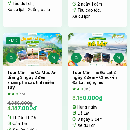
1.050.000₫.
là:
Tàu du lịch
,
2 ngày 1 đêm
959.000₫.
Xe du lịch
,
Xuồng ba lá
Tàu cao tốc
,
Xe du lịch
-17%
Tour Cần Thơ Cà Mau An
Tour Cần Thơ Đà Lạt 3
Giang 3 ngày 2 đêm
ngày 2 đêm – Check-in
khám phá các tỉnh miền
Đà Lạt mộng mơ
Tây
★ 4.8
(39)
★ 4.9
(55)
3.150.000
₫
4.968.000
₫
Giá
Giá
4.147.000
₫
Hàng ngày
gốc
hiện
Đà Lạt
Thứ 5
,
Thứ 6
là:
tại
3 ngày 2 đêm
4.968.000₫.
là:
Cần Thơ
Xe du lịch
4.147.000₫.
3 ngày 2 đêm