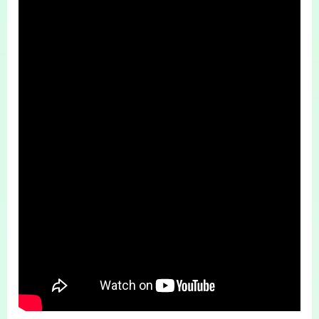
Gia đình, nhóm bạn, cặp đôi muốn có một
chuyến du lịch thú vị và trọn vẹn.