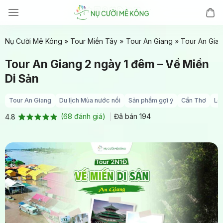
Chuyển
đến
nội
Nụ Cười Mê Kông
»
Tour Miền Tây
»
Tour An Giang
»
Tour An Gian
dung
Tour An Giang 2 ngày 1 đêm – Về Miền
Di Sản
Tour An Giang
Du lịch Mùa nước nổi
Sản phẩm gợi ý
Cần Thơ
Lo
(
68
đánh giá)
Đã bán
194
4.8
4.8
68
trên 5
dựa trên
đánh giá