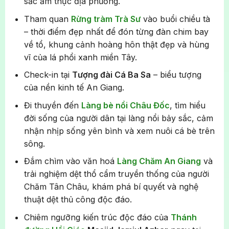
sắc ẩm thực địa phương.
Tham quan
Rừng tràm Trà Sư
vào buổi chiều tà
– thời điểm đẹp nhất để đón từng đàn chim bay
về tổ, khung cảnh hoàng hôn thật đẹp và hùng
vĩ của lá phổi xanh miền Tây.
Check-in tại
Tượng đài Cá Ba Sa
– biểu tượng
của nền kinh tế An Giang.
Đi thuyền đến
Làng bè nổi Châu Đốc
, tìm hiểu
đời sống của người dân tại làng nổi bảy sắc, cảm
nhận nhịp sống yên bình và xem nuôi cá bè trên
sông.
Đắm chìm vào văn hoá
Làng Chăm An Giang
và
trải nghiệm dệt thổ cẩm truyền thống của người
Chăm Tân Châu, khám phá bí quyết và nghệ
thuật dệt thủ công độc đáo.
Chiêm ngưỡng kiến trúc độc đáo của
Thánh