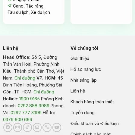
Cano
,
Tắc ráng
,
Tàu du lịch
,
Xe du lịch
Liên hệ
Về chúng tôi
Head Office:
Số 5, Đường
Giới thiệu
Trần Văn Hoài, Phường Ninh
Hồ sơ năng lực
Kiều, Thành phố Cần Thơ, Việt
Nam
.
Chỉ đường
VP. HCM:
45
Nhà sáng lập
Đinh Tiên Hoàng, Phường Sài
Liên hệ
Gòn, TP. HCM.
Chỉ đường
Hotline:
1900 9165
Phòng Kinh
Khách hàng thân thiết
doanh:
0292 888 9989
Phòng
Vé:
0292 777 3399
Hỗ trợ:
Tuyển dụng
0379 609 669
Điều khoản và Điều kiện
Chính sách bảo mật