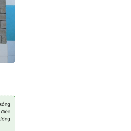
 sống
 điển
tường