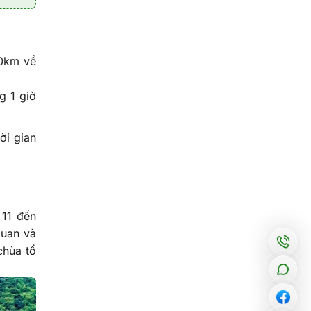
60km về
g 1 giờ
ời gian
 11 đến
quan và
chùa tổ