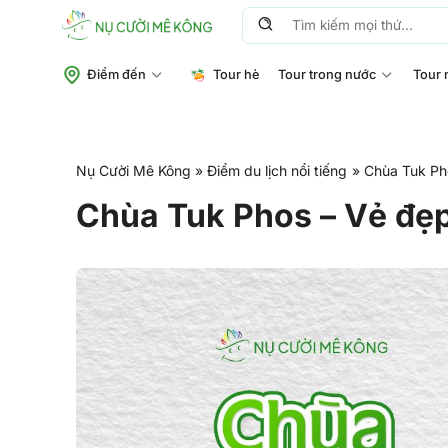
Chuyển
Tìm
đến
kiếm:
nội
Điểm đến
Tour hè
Tour trong nước
Tour 
dung
Nụ Cười Mê Kông
»
Điểm du lịch nổi tiếng
»
Chùa Tuk Pho
Chùa Tuk Phos – Vẻ đẹp