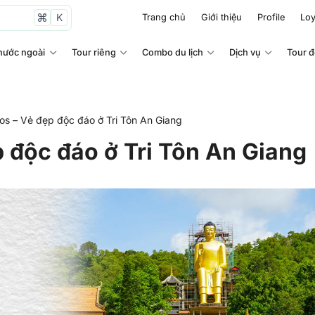
K
Trang chủ
Giới thiệu
Profile
Loy
nước ngoài
Tour riêng
Combo du lịch
Dịch vụ
Tour 
s – Vẻ đẹp độc đáo ở Tri Tôn An Giang
 độc đáo ở Tri Tôn An Giang