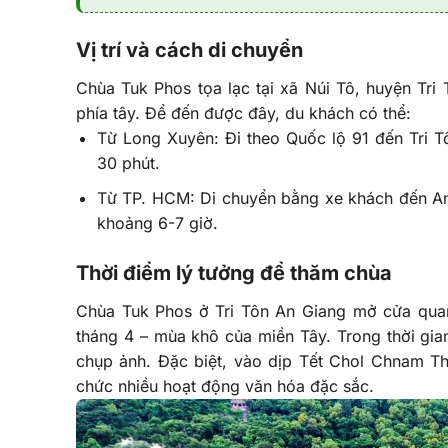
Vị trí và cách di chuyển
Chùa Tuk Phos tọa lạc tại xã Núi Tô, huyện Tr
phía tây. Để đến được đây, du khách có thể:
Từ Long Xuyên: Đi theo Quốc lộ 91 đến Tri 
30 phút.
Từ TP. HCM: Di chuyển bằng xe khách đến An 
khoảng 6-7 giờ.
Thời điểm lý tưởng để thăm chùa
Chùa Tuk Phos ở Tri Tôn An Giang mở cửa quanh
tháng 4 – mùa khô của miền Tây. Trong thời gian
chụp ảnh. Đặc biệt, vào dịp Tết Chol Chnam Th
chức nhiều hoạt động văn hóa đặc sắc.