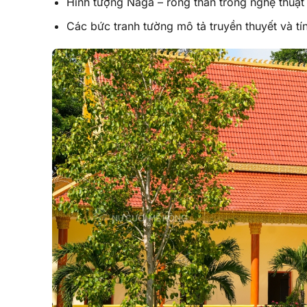
Hình tượng Naga – rồng thần trong nghệ thuậ
Các bức tranh tường mô tả truyền thuyết và t