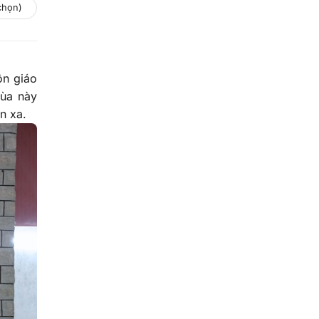
 chọn)
ôn giáo
hùa này
n xa.