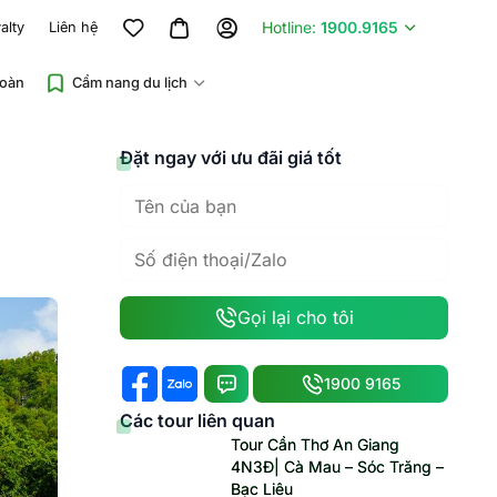
Hotline:
1900.9165
alty
Liên hệ
đoàn
Cẩm nang du lịch
Đặt ngay với ưu đãi giá tốt
Gọi lại cho tôi
1900 9165
Các tour liên quan
Tour Cần Thơ An Giang
4N3Đ| Cà Mau – Sóc Trăng –
Bạc Liêu