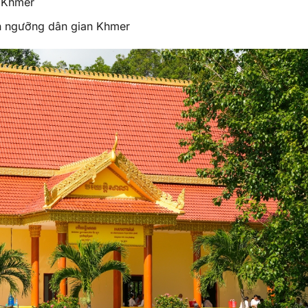
t Khmer
ín ngưỡng dân gian Khmer