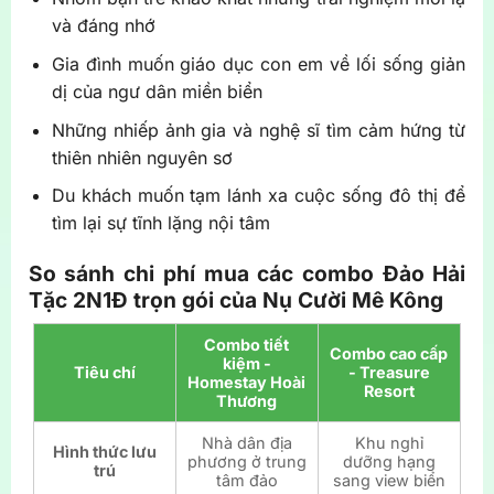
và đáng nhớ
Gia đình muốn giáo dục con em về lối sống giản
dị của ngư dân miền biển
Những nhiếp ảnh gia và nghệ sĩ tìm cảm hứng từ
thiên nhiên nguyên sơ
Du khách muốn tạm lánh xa cuộc sống đô thị để
tìm lại sự tĩnh lặng nội tâm
So sánh chi phí mua các combo Đảo Hải
Tặc 2N1Đ trọn gói của Nụ Cười Mê Kông
Combo tiết
Combo cao cấp
kiệm -
Tiêu chí
- Treasure
Homestay Hoài
Resort
Thương
Nhà dân địa
Khu nghỉ
Hình thức lưu
phương ở trung
dưỡng hạng
trú
tâm đảo
sang view biển