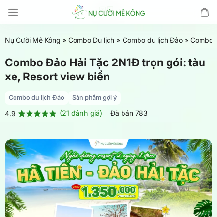
Chuyển
đến
nội
Nụ Cười Mê Kông
»
Combo Du lịch
»
Combo du lịch Đảo
»
Combo Đả
dung
Combo Đảo Hải Tặc 2N1Đ trọn gói: tàu
xe, Resort view biển
Combo du lịch Đảo
Sản phẩm gợi ý
(
21
đánh giá)
Đã bán
783
4.9
4.9
21
trên 5
dựa trên
đánh giá