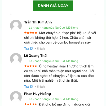
ĐÁNH GIÁ NGAY
Trần Thị Kim Anh
Là khách hàng của Nụ Cười Mê Kông
Một chuyến đi “sạc pin” hiệu quả với
Được xếp
chi phí không thể hợp lý hơn. Chắc chắn sẽ
5
hạng
5
giới thiệu cho bạn bè combo homestay này.
sao
Trả lời
•
thích
Lê Quang Thái
Là khách hàng của Nụ Cười Mê Kông
Ở homestay Hoài Thương thích lắm,
Được xếp
cô chú chủ nhà thân thiện như người nhà. Tối
5
hạng
5
còn được nghe kể chuyện về lịch sử của đảo
sao
nữa. Một trải nghiệm rất chân thật.
Trả lời
•
thích
Phan Huy Hoàng
Là khách hàng của Nụ Cười Mê Kông
Đặt cho bố mẹ đi nghỉ dưỡng gói