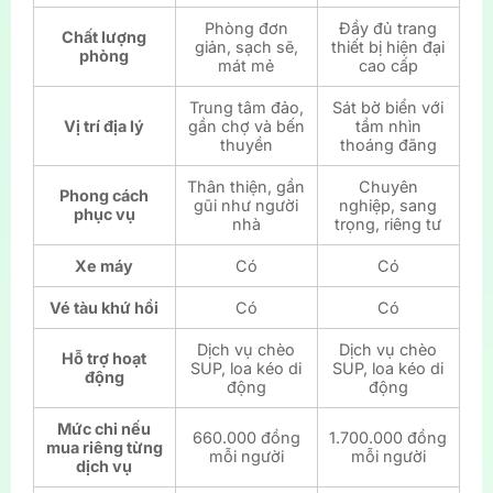
Phòng đơn
Đầy đủ trang
Chất lượng
giản, sạch sẽ,
thiết bị hiện đại
phòng
mát mẻ
cao cấp
Trung tâm đảo,
Sát bờ biển với
Vị trí địa lý
gần chợ và bến
tầm nhìn
thuyền
thoáng đãng
Thân thiện, gần
Chuyên
Phong cách
gũi như người
nghiệp, sang
phục vụ
nhà
trọng, riêng tư
Xe máy
Có
Có
Vé tàu khứ hồi
Có
Có
Dịch vụ chèo
Dịch vụ chèo
Hỗ trợ hoạt
SUP, loa kéo di
SUP, loa kéo di
động
động
động
Mức chi nếu
660.000 đồng
1.700.000 đồng
mua riêng từng
mỗi người
mỗi người
dịch vụ