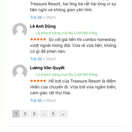
Được xếp
Treasure Resort, hai ông bà rất hài lòng vì sự
5
hạng
5
tiện nghi và không gian yên tĩnh.
sao
Trả lời
•
thích
Lê Anh Dũng
Là khách hàng của Nụ Cười Mê Kông
So với giá tiền thì combo homestay
Được xếp
vượt ngoài mong đợi. Vừa rẻ vừa tiện, không
5
hạng
5
có gì để phàn nàn.
sao
Trả lời
•
thích
Lương Văn Quyết
Là khách hàng của Nụ Cười Mê Kông
Hồ bơi của Treasure Resort là điểm
Được xếp
nhấn của chuyến đi. Vừa bơi vừa ngắm biển,
5
hạng
5
cảm giác rất thư thái.
sao
Trả lời
•
thích
1
2
3
…
5
→