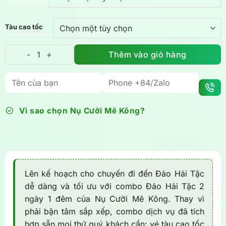
Tàu cao tốc
Thêm vào giỏ hàng
Combo Đảo Hải Tặc 2N1Đ trọn gói: tàu xe, Resort vie
Vì sao chọn Nụ Cười Mê Kông?
Lên kế hoạch cho chuyến đi đến Đảo Hải Tặc
dễ dàng và tối ưu với combo Đảo Hải Tặc 2
ngày 1 đêm của Nụ Cười Mê Kông. Thay vì
phải bận tâm sắp xếp, combo dịch vụ đã tích
hợp sẵn mọi thứ quý khách cần: vé tàu cao tốc