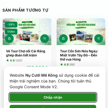
SẢN PHẨM TƯƠNG TỰ
-59%
Video
Vé Tour Chợ nổi Cái Răng
Tour Cồn Sơn Nửa Ngày:
ghép đoàn tiết kiệm
Miệt Vườn Tây Đô – Đền
thờ vua Hùng
★ 4.9
(282)
★ 4.9
(68)
Giá
Giá
150.000
₫
368.000
₫
1.068.000
₫
gốc
hiện
Website
Nụ Cười Mê Kông
sử dụng cookie để cải
5:00
,
Hàng ngày
là:
tại
Chủ nhật
,
Thứ 6
,
368.000₫.
là:
thiện trải nghiệm của bạn. Chúng tôi tuân thủ
Bến Ninh Kiều
Thứ 7
150.000₫.
2 giờ
Google Consent Mode V2.
Cần Thơ
Tàu du lịch
Nửa ngày
Chấp nhận
Tàu du lịch
,
Xe du lịch