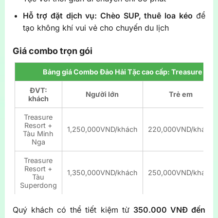
Hỗ trợ đặt dịch vụ: Chèo SUP, thuê loa kéo
để
tạo không khí vui vẻ cho chuyến du lịch
Giá combo trọn gói
Bảng giá Combo Đảo Hải Tặc cao cấp: Treasure Reso
ĐVT:
Người lớn
Trẻ em
khách
Treasure
Resort +
1,250,000VND/khách
220,000VND/khách
Tàu Minh
Nga
Treasure
Resort +
1,350,000VND/khách
250,000VND/khách
Tàu
Superdong
Quý khách có thể tiết kiệm từ
350.000 VNĐ đến