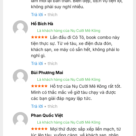
làm mới lại bản thân. Biển đẹp, dịch vụ tiện lợi,
5
hạng
5
không phải suy nghĩ nhiều.
sao
Trả lời
•
thích
Hồ Bích Hà
Là khách hàng của Nụ Cười Mê Kông
Lần đầu đi Cô Tô, book combo này
Được xếp
tiện thực sự. Từ vé tàu, xe điện đưa đón,
5
hạng
5
khách sạn, xe máy có sẵn hết, không phải lo
sao
nghĩ gì.
Trả lời
•
thích
Bùi Phương Mai
Là khách hàng của Nụ Cười Mê Kông
Hỗ trợ của Nụ Cười Mê Kông rất tốt.
Được xếp
Mình có thắc mắc về giờ tàu chạy và được
5
hạng
5
các bạn giải đáp ngay lập tức.
sao
Trả lời
•
thích
Phan Quốc Việt
Là khách hàng của Nụ Cười Mê Kông
Mọi thứ được sắp xếp liền mạch, từ
Được xếp
lúc lên tàu, xuống cảng, về khách sạn, nhận