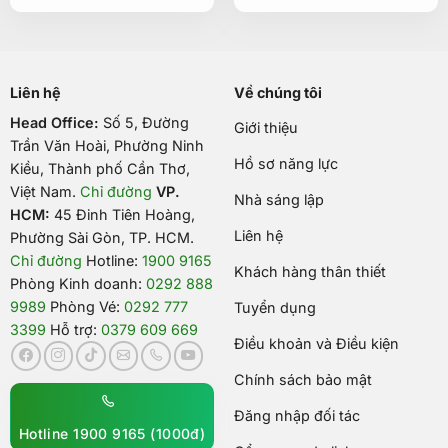
Liên hệ
Về chúng tôi
Head Office:
Số 5, Đường
Giới thiệu
Trần Văn Hoài, Phường Ninh
Hồ sơ năng lực
Kiều, Thành phố Cần Thơ,
Việt Nam
.
Chỉ đường
VP.
Nhà sáng lập
HCM:
45 Đinh Tiên Hoàng,
Liên hệ
Phường Sài Gòn, TP. HCM.
Chỉ đường
Hotline:
1900 9165
Khách hàng thân thiết
Phòng Kinh doanh:
0292 888
9989
Phòng Vé:
0292 777
Tuyển dụng
3399
Hỗ trợ:
0379 609 669
Điều khoản và Điều kiện
Chính sách bảo mật
Đăng nhập đối tác
Hotline 1900 9165 (1000đ)