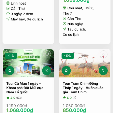
Linh hoạt
Chủ nhật
,
Thứ 6
,
Cần Thơ
Thứ 7
3 ngày 2 đêm
Cần Thơ
Máy bay
,
Xe du lịch
Nửa ngày
Tàu du lịch
,
Xe du lịch
-11%
-19%
Tour Cà Mau 1 ngày –
Tour Tràm Chim Đồng
Khám phá Đất Mũi cực
Tháp 1 ngày – Vườn quốc
Nam Tổ quốc
gia Tràm Chim
★ 4.9
(53)
★ 5.0
(3)
1.199.000
₫
1.050.000
₫
Giá
Giá
Giá
Giá
1.068.000
₫
850.000
₫