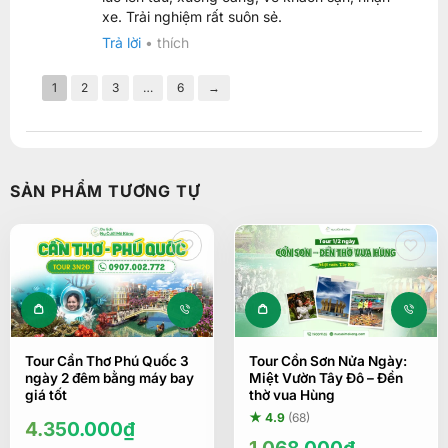
5
hạng
5
xe. Trải nghiệm rất suôn sẻ.
sao
Trả lời
•
thích
1
2
3
…
6
→
SẢN PHẨM TƯƠNG TỰ
Tour Cần Thơ Phú Quốc 3
Tour Cồn Sơn Nửa Ngày:
ngày 2 đêm bằng máy bay
Miệt Vườn Tây Đô – Đền
giá tốt
thờ vua Hùng
★ 4.9
(68)
4.350.000
₫
1.068.000
₫