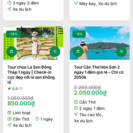
3.990.000₫.
3 ngày 3 đêm
Máy bay
,
Xe du lịch
Xe du lịch
-19%
-9%
Tour chùa Lá Sen Đồng
Tour Cần Thơ Hòn Sơn 2
Tháp 1 ngày | Check-in
ngày 1 đêm giá rẻ – Chỉ có
cực đẹp với lá sen khổng
2050k
lồ
2.250.000
₫
★ 5.0
(1)
Giá
Giá
2.050.000
₫
gốc
hiện
1.050.000
₫
Giá
Giá
850.000
₫
Cần Thơ
là:
tại
gốc
hiện
2.250.000₫.
là:
2 ngày 1 đêm
Linh hoạt
là:
tại
2.050.00
Tàu cao tốc
,
1.050.000₫.
là:
Cần Thơ
1 ngày
Xe du lịch
850.000₫.
Xe du lịch