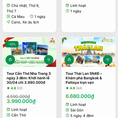
gốc
hiện
gốc
hiện
Chủ nhật
,
Thứ 6
,
Linh hoạt
là:
tại
là:
tại
1.199.000₫.
là:
1.050.000₫.
là:
Thứ 7
1 ngày
1.068.000₫.
850.000₫.
Cà Mau
1 ngày
Cano
,
Xe du lịch
-13%
Tour Cần Thơ Nha Trang 3
Tour Thái Lan 5N4Đ –
ngày 3 đêm: Khởi hành lễ
Khám phá Bangkok &
30/04 chỉ 3.990.000đ
Pattaya trọn vẹn
★ 4.8
(22)
★ 4.8
(44)
6.680.000
₫
4.590.000
₫
Giá
Giá
3.990.000
₫
Linh hoạt
gốc
hiện
Linh hoạt
là:
tại
Sài Gòn
4.590.000₫.
là:
Cần Thơ
5 ngày 4 đêm