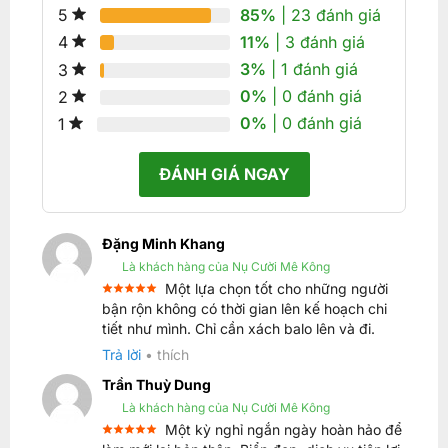
85%
| 23 đánh giá
5
11%
| 3 đánh giá
4
3%
| 1 đánh giá
3
0%
| 0 đánh giá
2
0%
| 0 đánh giá
1
ĐÁNH GIÁ NGAY
Đặng Minh Khang
Là khách hàng của Nụ Cười Mê Kông
Một lựa chọn tốt cho những người
Được xếp
bận rộn không có thời gian lên kế hoạch chi
5
hạng
5
tiết như mình. Chỉ cần xách balo lên và đi.
sao
Trả lời
•
thích
Trần Thuỳ Dung
Là khách hàng của Nụ Cười Mê Kông
Một kỳ nghỉ ngắn ngày hoàn hảo để
Được xếp