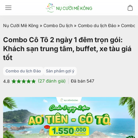
Chuyển
đến
nội
Nụ Cười Mê Kông
»
Combo Du lịch
»
Combo du lịch Đảo
»
Combo Cô
dung
Combo Cô Tô 2 ngày 1 đêm trọn gói:
Khách sạn trung tâm, buffet, xe tàu giá
tốt
Combo du lịch Đảo
Sản phẩm gợi ý
(
27
đánh giá)
Đã bán
547
4.8
4.8
27
trên 5
dựa trên
đánh giá