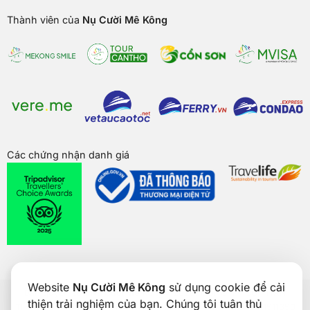
Thành viên của
Nụ Cười Mê Kông
Các chứng nhận danh giá
Website
Nụ Cười Mê Kông
sử dụng cookie để cải
Bản quyền của
Nụ Cười Mê Kông
® 2026. CÔNG TY CỔ PHẦN
thiện trải nghiệm của bạn. Chúng tôi tuân thủ
THƯƠNG MẠI DU LỊCH NỤ CƯỜI MÊ KÔNG. GPDKKD: 1801511350