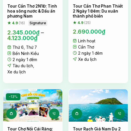
Sản phẩm này có nhiều biến thể. Các tùy c
Tour Cần Thơ 2N1Đ: Tinh
Tour Cần Thơ Phan Thiết
hoa sông nước & Dấu ấn
2 Ngày 1 Đêm: Du xuân
Dựng lều cắm trại bên bãi biển
phương Nam
thành phố biển
Khi mặt trời dần ngả bóng về phía tây, khoảng
★ 4.9
(25)
Signature
★ 4.9
(16)
16:30, Quý khách sẽ cùng nhau tham gia dựng lều
2.690.000
₫
2.345.000
₫
–
4.123.000
₫
cắm trại ngay trên bãi biển Hòn Bảy Cạnh. Đây là
Linh hoạt
cơ hội để mọi người xích lại gần nhau hơn, chia sẻ
Cần Thơ
Thứ 6
,
Thứ 7
những tiếng cười và tạo nên những kỷ niệm đáng
2 ngày 1 đêm
Bến Ninh Kiều
nhớ.
Xe du lịch
2 ngày 1 đêm
Tàu du lịch
,
Xe du lịch
-13%
Tour Chợ Nổi Cái Răng:
Tour Rạch Giá Nam Du 2