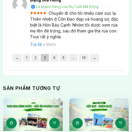
tưởng lựa chọn đồng hành, kết thúc hành trình
Là khách hàng của Nụ Cười Mê Kông
Khu vực ươm giống và bảo tồn rùa con.
Tour Côn Đảo 2 ngày 1 đêm – Cắm trại & thả rùa
Chuyến đi cho tôi nhiều cảm xúc lạ.
với những dấu ấn khó phai và những cảm xúc trọn
Được xếp
Thiên nhiên ở Côn Đảo đẹp và hoang sơ, đặc
Rừng ngập mặn nguyên sinh với hệ thực vật
5
hạng
5
vẹn.
biệt là Hòn Bảy Cạnh. Nhóm tôi được xem rùa
sao
phong phú.
mẹ lên đẻ trứng, sau đó tham gia thả rùa con.
Tour rất ý nghĩa.
Các bãi biển hoang sơ trắng mịn – nơi rùa mẹ lên
Trả lời
•
thích
đẻ trứng.
←
1
2
3
4
5
…
14
→
SẢN PHẨM TƯƠNG TỰ
Khám phá những điểm hấp dẫn nằm trên Hòn Bảy Cạnh