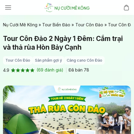
Chuyển
đến
nội
Nụ Cười Mê Kông
»
Tour Biển Đảo
»
Tour Côn Đảo
»
Tour Côn Đảo
dung
Tour Côn Đảo 2 Ngày 1 Đêm: Cắm trại
và thả rùa Hòn Bảy Cạnh
Tour Côn Đảo
Sản phẩm gợi ý
Cảng cano Côn Đảo
(
69
đánh giá)
Đã bán
78
4.9
4.9
69
trên 5
dựa trên
đánh giá