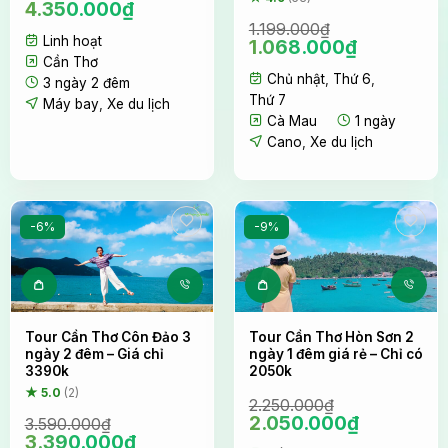
4.350.000
₫
Một trải nghiệm tuyệt vời trước không gian bao la của
1.199.000
₫
biển cả
Linh hoạt
Giá
Giá
1.068.000
₫
gốc
hiện
Cần Thơ
Chủ nhật
,
Thứ 6
,
là:
tại
3 ngày 2 đêm
1.199.000₫.
là:
Thưởng thức bữa ăn bí ẩn
Thứ 7
Máy bay
,
Xe du lịch
1.068.000
Cà Mau
1 ngày
Dưới bầu trời đầy sao, một “bữa ăn bí ẩn” sẽ được
Cano
,
Xe du lịch
chuẩn bị để quý khách thưởng thức trong không
gian lãng mạn của biển đêm Hòn Bảy Cạnh. Có thể
đó sẽ là một bữa tiệc BBQ hải sản tươi ngon được
-6%
-9%
chế biến ngay tại chỗ, hoặc những món ăn đặc sản
địa phương mang đậm hương vị của biển cả, tất cả
đều được chuẩn bị công phu bởi đội ngũ Nụ Cười
Mê Kông.
Tour Cần Thơ Côn Đảo 3
Tour Cần Thơ Hòn Sơn 2
ngày 2 đêm – Giá chỉ
ngày 1 đêm giá rẻ – Chỉ có
3390k
2050k
★ 5.0
(2)
2.250.000
₫
Giá
Giá
2.050.000
₫
3.590.000
₫
Giá
Giá
gốc
hiện
3.390.000
₫