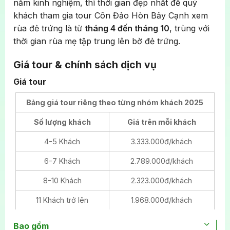
năm kinh nghiệm, thì thời gian đẹp nhất để quý
xa xa, kéo theo niềm háo hức cho những trải
khách tham gia tour Côn Đảo Hòn Bảy Cạnh xem
nghiệm sắp tới ở Hòn Bảy Cạnh – hòn đảo lớn thứ
rùa đẻ trứng là từ
tháng 4 đến tháng 10
, trùng với
hai trong quần đảo Côn Đảo.
thời gian rùa mẹ tập trung lên bờ đẻ trứng.
Giá tour & chính sách dịch vụ
Giá tour
Bảng giá tour riêng theo từng nhóm khách 2025
Ánh bình minh rực rỡ trên Hòn Bảy Cạnh
Số lượng khách
Giá trên mỗi khách
4-5 Khách
3.333.000đ/khách
Không gì tuyệt hơn việc thức dậy thật sớm, hít hà
6-7 Khách
2.789.000đ/khách
không khí trong lành, và lắng nghe tiếng sóng rì
Cảng Cano là nơi đầu tiên chào đón quý khách đến với
rào khi mặt trời từ từ nhô lên, nhuộm hồng cả một
8-10 Khách
2.323.000đ/khách
Hòn Bảy Cạnh
khoảng không rộng lớn. Khung cảnh mờ ảo, huyền
11 Khách trở lên
1.968.000đ/khách
diệu của biển cả lúc bình minh sẽ để lại những kí ức
khó quên trong tâm trí quý khách.
Lặn ngắm san hô
Bao gồm