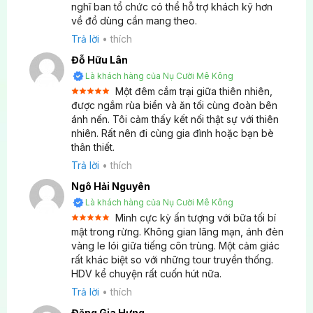
nghĩ ban tổ chức có thể hỗ trợ khách kỹ hơn
4
hạng
Tour có thể đặt cho nhóm nhỏ không hay phải đi
5 sao
về đồ dùng cần mang theo.
theo đoàn lớn?
Trả lời
•
thích
Đỗ Hữu Lân
Tour Côn Đảo Hòn Bảy Cạnh là tour đặt trước
Là khách hàng của Nụ Cười Mê Kông
dành cho nhóm khách. Quý khách vui lòng đặt tour
Nguồn sống bé nhỏ vươn mình về với biển cả
Một đêm cắm trại giữa thiên nhiên,
trước ít nhất 1 ngày.
Được xếp
được ngắm rùa biển và ăn tối cùng đoàn bên
5
hạng
5
ánh nến. Tôi cảm thấy kết nối thật sự với thiên
sao
Quay lại điểm xuất phát
nhiên. Rất nên đi cùng gia đình hoặc bạn bè
thân thiết.
Sau những trải nghiệm thả rùa đầy cảm xúc và tận
hưởng trọn vẹn vẻ đẹp hoang sơ của Hòn Bảy
Trả lời
•
thích
Quang cảnh rộng lớn, lung linh của Hòn Bảy Cạnh nhìn từ
Cạnh, quý khách thu dọn hành trang và lên cano,
trên cao
Ngô Hải Nguyên
băng qua Vịnh Côn Sơn để quay trở lại điểm xuất
Là khách hàng của Nụ Cười Mê Kông
phát ban đầu. Trên đường về, quý khách có thể
Mình cực kỳ ấn tượng với bữa tối bí
Dưới sự hướng dẫn tận tình của kiểm lâm và hướng
Được xếp
mật trong rừng. Không gian lãng mạn, ánh đèn
một lần nữa ngắm nhìn lại khung cảnh biển trời
5
hạng
5
dẫn viên Nụ Cười Mê Kông, Quý khách sẽ có cơ hội
vàng le lói giữa tiếng côn trùng. Một cảm giác
sao
Côn Đảo.
rất khác biệt so với những tour truyền thống.
tham quan:
HDV kể chuyện rất cuốn hút nữa.
Đội ngũ Nụ Cười Mê Kông sẽ gửi lời chào tạm biệt
Trả lời
•
thích
Trạm kiểm lâm – nơi các nhà bảo tồn làm việc để
và lời cảm ơn chân thành đến quý khách đã tin
bảo vệ rùa biển.
Đặng Gia Hưng