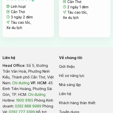
Cần Thơ
gốc
hiện
là:
tại
Linh hoạt
là:
tại
2.250.000₫.
là:
2 ngày 1 đêm
3.590.000₫.
là:
2.050.000
Cần Thơ
Tàu cao tốc
,
3.390.000₫.
3 ngày 2 đêm
Xe du lịch
Tàu cao tốc
,
Xe du lịch
Bữa ăn địa phương “bí mật” mang đậm hương vị biển cả
Quý khách sẽ có cơ hội lắng nghe những câu
chuyện đầy chân thực và cuốn hút từ các anh kiểm
Liên hệ
Về chúng tôi
lâm – những người ngày đêm gắn bó và bảo vệ hòn
Head Office:
Số 5, Đường
Giới thiệu
đảo này. Các anh sẽ chia sẻ về cuộc sống thường
Trần Văn Hoài, Phường Ninh
nhật trên đảo, về những loài động vật đặc biệt như
Hồ sơ năng lực
Kiều, Thành phố Cần Thơ, Việt
rùa biển mà họ có duyên chăm sóc, bảo vệ, và cả
Nam
.
Chỉ đường
VP. HCM:
45
Nhà sáng lập
những kỷ niệm vui buồn, đáng nhớ trong hành
Đinh Tiên Hoàng, Phường Sài
Liên hệ
trình gian nan nhưng đầy tự hào của công tác bảo
Gòn, TP. HCM.
Chỉ đường
Hotline:
1900 9165
Phòng Kinh
vệ thiên nhiên.
Khách hàng thân thiết
doanh:
0292 888 9989
Phòng
Vé:
0292 777 3399
Hỗ trợ:
Tuyển dụng