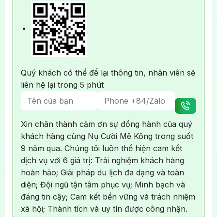
những bãi đẻ trứng quan trọng của nhiều loài rùa
Tour không dành cho người nước ngoài do
biển quý hiếm, đặc biệt là rùa xanh. Sau khi được
Dưới làn nước trong vắt, một bức tranh thiên nhiên
không có Hướng dẫn viên Tiếng Anh và các
các anh kiểm lâm tận tình hướng dẫn về quy trình
rực rỡ hiện ra với những rạn san hô đa sắc màu, từ
dịch vụ đặc biệt đi kèm. Quý khách vui lòng
và ý nghĩa của hoạt động bảo tồn, Quý khách sẽ
san hô cứng cáp đến những nhánh san hô uyển
tham khảo các tour Mekong Delta đặc biệt tại
được chứng kiến những chú rùa bé nhỏ, căng tràn
chuyển, cùng vô số loài cá và sinh vật biển tung
Mekong Smile
.
sức sống, lần đầu chạm vào bờ cát mịn để tìm
tăng bơi lội.
Quý khách có thể để lại thông tin, nhân viên sẽ
đường về với ngôi nhà đại dương của mình.
liên hệ lại trong 5 phút
Xin chân thành cảm ơn sự đồng hành của quý
khách hàng cùng Nụ Cười Mê Kông trong suốt
9 năm qua. Chúng tôi luôn thể hiện cam kết
dịch vụ với 6 giá trị: Trải nghiệm khách hàng
hoàn hảo; Giải pháp du lịch đa dạng và toàn
diện; Đội ngũ tận tâm phục vụ; Minh bạch và
đáng tin cậy; Cam kết bền vững và trách nhiệm
Hòa mình vào đại dương rộng lớn và khám phá rạn san
xã hội; Thành tích và uy tín được công nhận.
Quý khách được trực tiếp tham gia vào hoạt động thả rùa
hô trên đường đến Hòn Bảy Cạnh