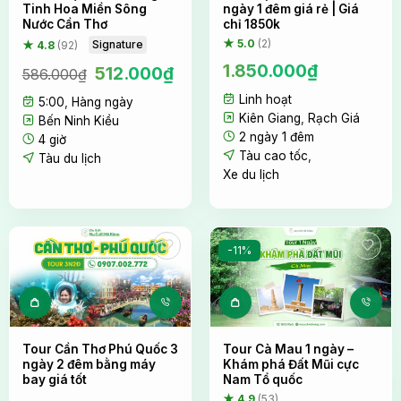
Tinh Hoa Miền Sông
ngày 1 đêm giá rẻ | Giá
Nước Cần Thơ
chỉ 1850k
Trải nghiệm tự tay dựng lều cắm trại ngay trên bờ biển
★ 5.0
(2)
Signature
★ 4.8
(92)
1.850.000
₫
Giá
Giá
512.000
₫
586.000
₫
Cảm giác được tự tay chuẩn bị cho không gian nghỉ
gốc
hiện
Linh hoạt
ngơi của mình giữa khung cảnh biển trời bao la,
5:00
,
Hàng ngày
là:
tại
Kiên Giang
,
Rạch Giá
586.000₫.
là:
Bến Ninh Kiều
lắng nghe tiếng sóng vỗ rì rào và tiếng gió vi vu qua
2 ngày 1 đêm
512.000₫.
4 giờ
những tán cây, chắc chắn sẽ mang lại một trải
Tàu cao tốc
,
Tàu du lịch
nghiệm vô cùng đặc biệt.
Xe du lịch
-11%
Tour Cần Thơ Phú Quốc 3
Tour Cà Mau 1 ngày –
ngày 2 đêm bằng máy
Khám phá Đất Mũi cực
bay giá tốt
Nam Tổ quốc
★ 4.9
(53)