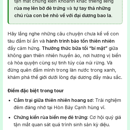
tận mắt chứng kiến khoảnh khắc thiêng liêng
rùa mẹ lên bờ đẻ trứng
và
tự tay thả những
chú rùa con bé nhỏ về với đại dương bao la
.
Hãy lắng nghe những câu chuyện chưa kể về con
tàu đắm bí ẩn và
hành trình bảo tồn thiên nhiên
đầy cảm hứng.
Thưởng thức bữa tối “bí mật”
giữa
không gian thiên nhiên huyền ảo, nơi hương vị biển
cả hòa quyện cùng sự tinh túy của núi rừng. Và
đừng quên đắm mình trong làn nước trong xanh,
khám phá thế giới dưới lòng đại dương đầy màu sắc.
Điểm đặc biệt trong tour
Cắm trại giữa thiên nhiên hoang sơ:
Trải nghiệm
đêm đáng nhớ tại Hòn Bảy Cạnh hùng vĩ.
Chứng kiến rùa biển mẹ đẻ trứng:
Cơ hội quý giá
tận mắt quan sát quá trình sinh sản kỳ diệu.