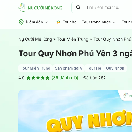
Chuyển
Tìm
đến
kiếm:
nội
Điểm đến
Tour hè
Tour trong nước
Tour 
dung
Nụ Cười Mê Kông
»
Tour Miền Trung
»
Tour Quy Nhơn Phú 
Tour Quy Nhơn Phú Yên 3 ngà
Tour Miền Trung
Sản phẩm gợi ý
Tour Hè
Quy Nhơn
(
39
đánh giá)
Đã bán
252
4.9
4.9
39
trên 5
dựa trên
đánh giá