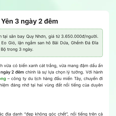
ú Yên 3 ngày 2 đêm
 tại sân bay Quy Nhơn, giá từ 3.650.000đ/người.
 Eo Gió, lặn ngắm san hô Bãi Dứa, Ghềnh Đá Đĩa
 Bộ trong 3 ngày.
ch vừa có biển xanh cát trắng, vừa mang đậm dấu ấn
 ngày 2 đêm
chính là sự lựa chọn lý tưởng. Với hành
ông
– công ty du lịch hàng đầu miền Tây, chuyến đi
iệm đáng nhớ tại hai vùng đất nổi tiếng của duyên
ác địa danh “đẹp không góc chết”, nổi tiếng trên cả