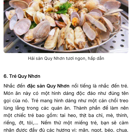
Hải sản Quy Nhơn tươi ngon, hấp dẫn
6. Tré Quy Nhơn
Nhắc đến
đặc sản Quy Nhơn
nổi tiếng là nhắc đến tré.
Món ăn này có một hình dáng độc đáo như đúng tên
gọi của nó. Tré mang hình dáng như một cán chổi treo
lủng lẳng trong các quán ăn. Thành phần để làm nên
một chiếc tré bao gồm: tai heo, thịt ba chỉ, mè, thính,
riềng, ớt, tỏi,… Nếm thử một miếng tré, bạn sẽ cảm
nhận được đầy đủ các hương vị: mặn, ngọt, béo, chua,