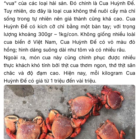
“vua” của các loại hải sản. Đó chính là Cua Huỳnh Đế.
Tuy nhiên, do đây là loại cua không thể nuôi cấy mà chỉ
sống trong tự nhiên nên giá thành cũng khá cao. Cua
Huỳnh Đế có kích cỡ chỉ bằng một bàn tay; với trọng
lượng khoảng 300gr – 1kg/con. Không giống nhiều loài
cua biển ở Việt Nam, Cua Huỳnh Đế có vỏ màu đỏ
hồng; hình dáng suông dài như tôm và có nhiều râu.
Ngoài ra, món cua này cũng chinh phục được nhiều
thực khách khó tính bởi thịt cua thơm ngon, thớ thịt săn
chăc và độ đạm cao. Hiện nay, mỗi kilogram Cua
Huỳnh Đế có giá từ 1 triệu đến vài triệu.