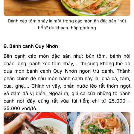
Bánh xèo tôm nhảy là một trong các món ăn đặc sản “hút
hồn” du khách thập phương
9. Bánh canh Quy Nhơn
Bên cạnh các món đặc sản như: bún tôm, bánh hỏi
cháo lòng; bánh xèo tôm nhảy,… thì cũng không thể bỏ
qua món bánh canh Quy Nhơn ngon trứ danh. Thành
phần chính để nấu món bánh canh này là: chả cá, tôm,
cua, ghẹ,… Chính vì vậy, phần nước lèo rất thơm ngọt
và đậm đà vị biển. Ngoài ra, giá cả của những tô bánh
canh nơi đây cũng rất vừa túi tiền; chỉ từ 25.000 –
35.000 vnđ/tô.