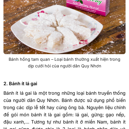
Bánh hồng tam quan – Loại bánh thường xuất hiện trong
dịp cưới hỏi của người dân Quy Nhơn
2. Bánh ít lá gai
Bánh ít lá gai là một trong những loại bánh truyền thống
của người dân Quy Nhơn. Bánh được sử dụng phổ biến
trong các dịp lễ tết hay cúng ông bà. Nguyên liệu chính
để gói món bánh ít là gai gồm: lá gai, gừng; gạo nếp,
đậu xanh,… Tương tự như bánh ít ở miền Nam, bánh ít
lá gai cũng được chia là 2 loại là bánh nhân dừa và