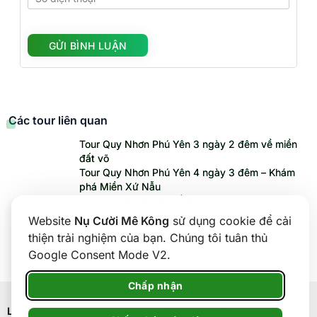
Các tour liên quan
Tour Quy Nhơn Phú Yên 3 ngày 2 đêm về miền
đất võ
Tour Quy Nhơn Phú Yên 4 ngày 3 đêm – Khám
phá Miền Xứ Nẫu
Tour Quy Nhơn 3N2Đ| Kỳ Co, Eo Gió, Gềnh Ráng
– Lịch trình trọn gói
Website
Nụ Cười Mê Kông
sử dụng cookie để cải
thiện trải nghiệm của bạn. Chúng tôi tuân thủ
Google Consent Mode V2.
Chấp nhận
Liên hệ
Về chúng tôi