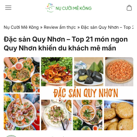
Chuyển
đến
nội
dung
Nụ Cười Mê Kông
»
Review ẩm thực
»
Đặc sản Quy Nhơn – Top 2
Đặc sản Quy Nhơn – Top 21 món ngon
Quy Nhơn khiến du khách mê mẩn