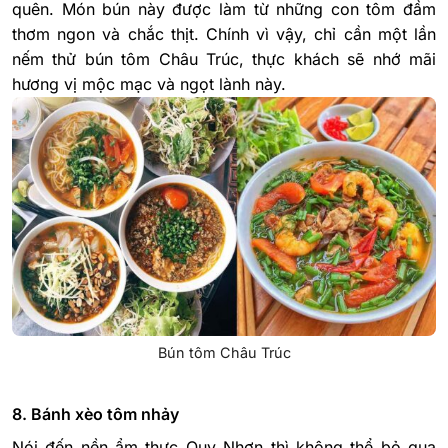
quên. Món bún này được làm từ những con tôm đầm
thơm ngon và chắc thịt. Chính vì vậy, chỉ cần một lần
nếm thử bún tôm Châu Trúc, thực khách sẽ nhớ mãi
hương vị mộc mạc và ngọt lành này.
Bún tôm Châu Trúc
8. Bánh xèo tôm nhảy
Nói đến nền ẩm thực Quy Nhơn thì không thể bỏ qua