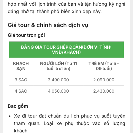
hợp nhất với lịch trình của bạn và tận hưởng kỳ nghỉ
đáng nhớ tại thành phố biển xinh đẹp này.
Giá tour & chính sách dịch vụ
Giá tour trọn gói
BẢNG GIÁ TOUR GHÉP ĐOÀN(ĐƠN VỊ TÍNH:
VNĐ/KHÁCH)
KHÁCH
NGƯỜI LỚN (Từ 11
TRẺ EM (Từ 5 -
SẠN
tuổi trở lên)
09 tuổi)
3 SAO
3.490.000
2.090.000
4 SAO
4.050.000
2.430.000
Bao gồm
Xe đi tour đạt chuẩn du lịch phục vụ suốt tuyến
tham quan. Loại xe phụ thuộc vào số lượng
khách.