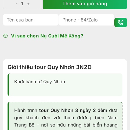
là:
tại
Thêm vào giỏ hàng
Tour Quy Nhơn 3N2Đ| Kỳ Co, Eo Gió, Gềnh Ráng - Lịch 
3.590.000₫.
là:
3.490.000₫.
Vì sao chọn Nụ Cười Mê Kông?
Giới thiệu tour Quy Nhơn 3N2Đ
Khởi hành từ Quy Nhơn
Hành trình
tour Quy Nhơn 3 ngày 2 đêm
đưa
quý khách đến với thiên đường biển Nam
Trung Bộ – nơi sở hữu những bãi biển hoang