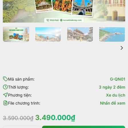
Mã sản phẩm:
G-QN01
Thời lượng:
3 ngày 2 đêm
Phương tiện:
Xe du lịch
File chương trình:
Nhấn để xem
Giá
Giá
3.490.000
₫
3.590.000
₫
gốc
hiện