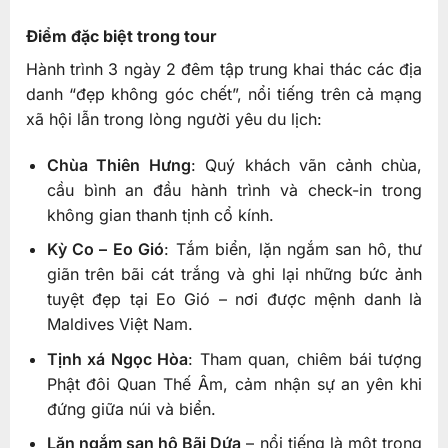
Điểm đặc biệt trong tour
Hành trình 3 ngày 2 đêm tập trung khai thác các địa
danh “đẹp không góc chết”, nổi tiếng trên cả mạng
xã hội lẫn trong lòng người yêu du lịch:
Chùa Thiên Hưng
: Quý khách vãn cảnh chùa,
cầu bình an đầu hành trình và check-in trong
không gian thanh tịnh cổ kính.
Kỳ Co – Eo Gió
: Tắm biển, lặn ngắm san hô, thư
giãn trên bãi cát trắng và ghi lại những bức ảnh
tuyệt đẹp tại Eo Gió – nơi được mệnh danh là
Maldives Việt Nam.
Tịnh xá Ngọc Hòa
: Tham quan, chiêm bái tượng
Phật đôi Quan Thế Âm, cảm nhận sự an yên khi
đứng giữa núi và biển.
Lặn ngắm san hô Bãi Dứa
– nổi tiếng là một trong