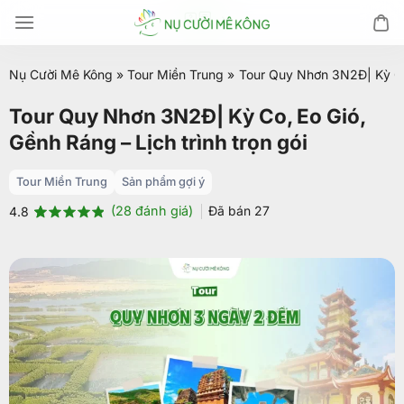
Chuyển
đến
nội
Nụ Cười Mê Kông
»
Tour Miền Trung
»
Tour Quy Nhơn 3N2Đ| Kỳ Co, 
dung
Tour Quy Nhơn 3N2Đ| Kỳ Co, Eo Gió,
Gềnh Ráng – Lịch trình trọn gói
Tour Miền Trung
Sản phẩm gợi ý
(
28
đánh giá)
Đã bán
27
4.8
4.8
28
trên 5
dựa trên
đánh giá