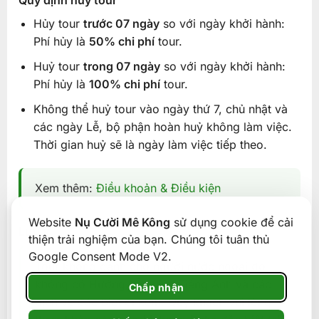
Quy định hủy tour
Hủy tour
trước 07 ngày
so với ngày khởi hành:
Phí hủy là
50% chi phí
tour.
Huỷ tour
trong 07 ngày
so với ngày khởi hành:
Phí hủy là
100% chi phí
tour.
Không thể huỷ tour vào ngày thứ 7, chủ nhật và
các ngày Lễ, bộ phận hoàn huỷ không làm việc.
Thời gian huỷ sẽ là ngày làm việc tiếp theo.
Xem thêm:
Điều khoản & Điều kiện
Website
Nụ Cười Mê Kông
sử dụng cookie để cải
Lưu ý
thiện trải nghiệm của bạn. Chúng tôi tuân thủ
Google Consent Mode V2.
Tour không dành cho người nước ngoài do
không có Hướng dẫn viên Tiếng Anh và các
Chấp nhận
dịch vụ đặc biệt đi kèm. Quý khách vui lòng