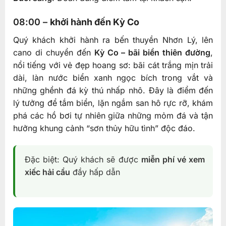
08:00 –
khởi hành đến Kỳ Co
Quý khách khởi hành ra bến thuyền Nhơn Lý, lên
cano di chuyển đến
Kỳ Co – bãi biển thiên đường
,
nổi tiếng với vẻ đẹp hoang sơ: bãi cát trắng mịn trải
dài, làn nước biển xanh ngọc bích trong vắt và
những ghềnh đá kỳ thú nhấp nhô. Đây là điểm đến
lý tưởng để tắm biển, lặn ngắm san hô rực rỡ, khám
phá các hồ bơi tự nhiên giữa những mỏm đá và tận
hưởng khung cảnh “sơn thủy hữu tình” độc đáo.
Đặc biệt: Quý khách sẽ được
miễn phí vé xem
xiếc hải cẩu
đầy hấp dẫn