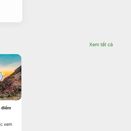
₫.
là:
3.490.000₫.
Xem tất cả
a điểm
ợc xem