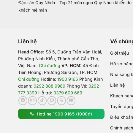
Đặc sản Quy Nhơn – Top 21 món ngon Quy Nhơn khiến du
khách mê mẩn
Liên hệ
Về chúng
Head Office:
Số 5, Đường Trần Văn Hoài,
Giới thiệu
Phường Ninh Kiều, Thành phố Cần Thơ,
Hồ sơ năng
Việt Nam
.
Chỉ đường
VP. HCM:
45 Đinh
Tiên Hoàng, Phường Sài Gòn, TP. HCM.
Nhà sáng l
Chỉ đường
Hotline:
1900 9165
Phòng Kinh
Liên hệ
doanh:
0292 888 9989
Phòng Vé:
0292
777 3399
Hỗ trợ:
0379 609 669
Khách hàng
Tuyển dụn
Hotline 1900 9165 (1000đ)
Điều khoản
Chính sách