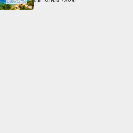
quê “Xứ Nẫu” (2026)