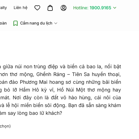
Hotline:
1900.9165
alty
Liên hệ
đoàn
Cẩm nang du lịch
 giữa núi non trùng điệp và biển cả bao la, nổi bật
hơn thơ mộng, Ghềnh Ráng – Tiên Sa huyền thoại,
án đảo Phương Mai hoang sơ cùng những bãi biển
g bỏ lỡ Hầm Hô kỳ vĩ, Hồ Núi Một thơ mộng hay
át. Nơi đây còn là đất võ hào hùng, cái nôi của
và lễ hội miền biển sôi động. Bạn đã sẵn sàng khám
làm say lòng bao lữ khách?
 chọn)