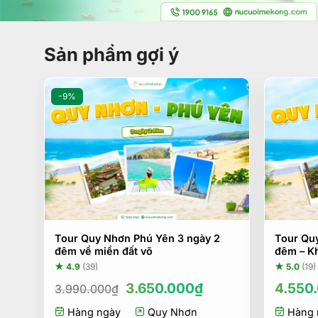
Sản phẩm gợi ý
-9%
Tour Quy Nhơn Phú Yên 3 ngày 2
Tour Qu
đêm về miền đất võ
đêm – K
★ 4.9
(39)
★ 5.0
(19)
Giá
Giá
3.650.000
₫
4.550
3.990.000
₫
gốc
hiện
Hàng ngày
là:
Quy Nhơn
tại
Hàng 