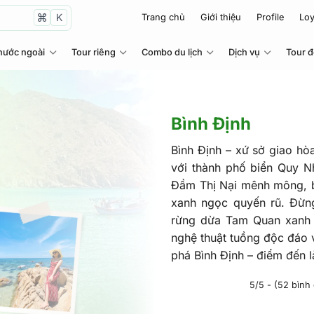
K
Trang chủ
Giới thiệu
Profile
Loy
nước ngoài
Tour riêng
Combo du lịch
Dịch vụ
Tour 
Bình Định
Bình Định – xứ sở giao hòa
với thành phố biển Quy N
Đầm Thị Nại mênh mông, b
xanh ngọc quyến rũ. Đừn
rừng dừa Tam Quan xanh m
nghệ thuật tuồng độc đáo 
phá Bình Định – điểm đến 
5/5 - (52 bình