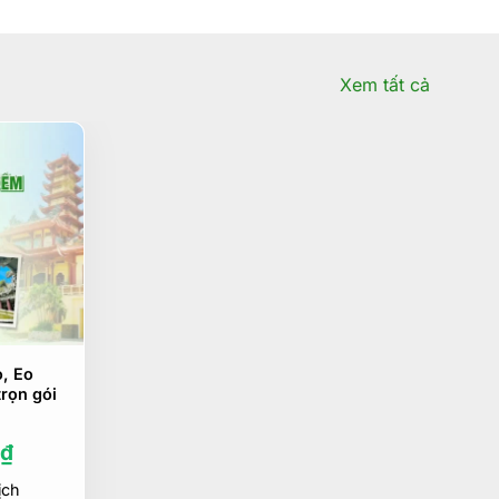
Xem tất cả
, Eo
trọn gói
Giá
₫
hiện
ịch
tại