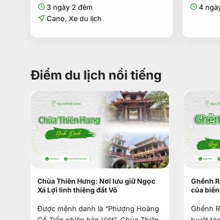
3.990.000₫.
là:
3 ngày 2 đêm
4 ngà
3.650.000₫.
Cano
,
Xe du lịch
Điểm du lịch nổi tiếng
Chùa Thiên Hưng: Nơi lưu giữ Ngọc
Ghềnh Rá
Xá Lợi linh thiêng đất Võ
của biển
Được mệnh danh là “Phượng Hoàng
Ghềnh R
Cổ Trấn phiên bản Việt”, Chùa Thiên
tuyệt tá