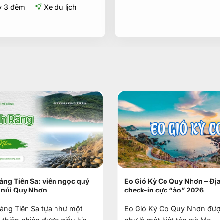
3.590.000
y 3 đêm
Xe du lịch
ng Tiên Sa: viên ngọc quý
Eo Gió Kỳ Co Quy Nhơn – Đị
 núi Quy Nhơn
check-in cực “ảo” 2026
áng Tiên Sa tựa như một
Eo Gió Kỳ Co Quy Nhơn đư
c thiên nhiên được giấu kín
như là một kiệt tác mà Mẹ...