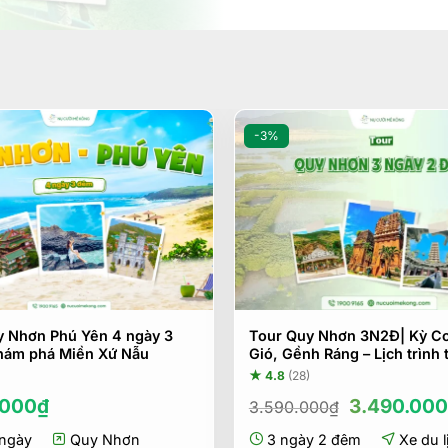
-3%
y Nhơn Phú Yên 4 ngày 3
Tour Quy Nhơn 3N2Đ| Kỳ Co
hám phá Miền Xứ Nẫu
Gió, Gềnh Ráng – Lịch trình 
★ 4.8
(28)
Giá
.000
₫
3.490.000
3.590.000
₫
gốc
ngày
Quy Nhơn
3 ngày 2 đêm
là:
Xe du l