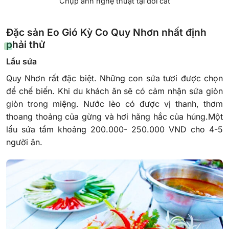
Chụp ảnh nghệ thuật tại đồi cát
Đặc sản Eo Gió Kỳ Co Quy Nhơn nhất định
phải thử
Lẩu sứa
Quy Nhơn rất đặc biệt. Những con sứa tươi được chọn
để chế biến. Khi du khách ăn sẽ có cảm nhận sứa giòn
giòn trong miệng. Nước lèo có được vị thanh, thơm
thoang thoảng của gừng và hơi hăng hắc của húng.Một
lẩu sứa tầm khoảng 200.000- 250.000 VND cho 4-5
người ăn.