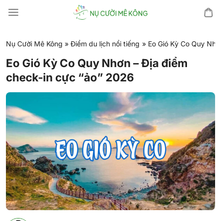
Chuyển
đến
nội
dung
Nụ Cười Mê Kông
»
Điểm du lịch nổi tiếng
»
Eo Gió Kỳ Co Quy Nhơn
Eo Gió Kỳ Co Quy Nhơn – Địa điểm
check-in cực “ảo” 2026