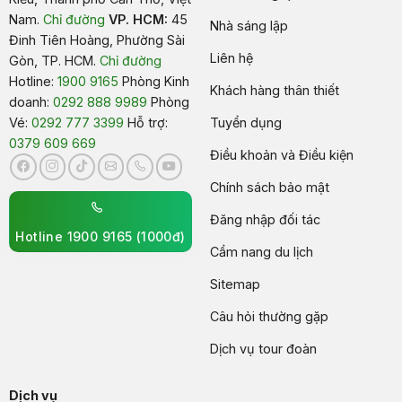
Nam
.
Chỉ đường
VP. HCM:
45
Nhà sáng lập
Đinh Tiên Hoàng, Phường Sài
Liên hệ
Gòn, TP. HCM.
Chỉ đường
Hotline:
1900 9165
Phòng Kinh
Khách hàng thân thiết
doanh:
0292 888 9989
Phòng
Vé:
0292 777 3399
Hỗ trợ:
Tuyển dụng
0379 609 669
Điều khoản và Điều kiện
Chính sách bảo mật
Đăng nhập đối tác
Hotline 1900 9165 (1000đ)
Cẩm nang du lịch
Sitemap
Câu hỏi thường gặp
Dịch vụ tour đoàn
Dịch vụ