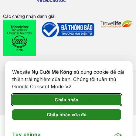
Các chứng nhận danh giá
Website
Nụ Cười Mê Kông
sử dụng cookie để cải
Bản quyền của
Nụ Cười Mê Kông
® 2026. CÔNG TY CỔ PHẦN
thiện trải nghiệm của bạn. Chúng tôi tuân thủ
THƯƠNG MẠI DU LỊCH NỤ CƯỜI MÊ KÔNG. GPDKKD: 1801511350 do
Google Consent Mode V2.
sở KH & ĐT TP. Cần Thơ cấp ngày 24/01/2017. Số giấy phép kinh
doanh lữ hành Quốc tế: 92-018/2022/TCDL-GP LHQT. Địa chỉ: Số 5,
Chấp nhận
Đường Trần Văn Hoài, Phường Ninh Kiều, Thành phố Cần Thơ, Việt
Nam. Điện thoại: 0292 888 9989. Email: cskh@nucuoimekong.com.
Chấp nhận vừa đủ
Tùy chỉnh