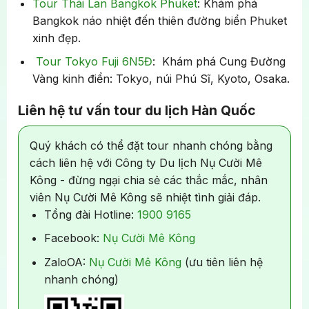
Tour Thái Lan Bangkok Phuket
: Khám phá
ngơi. Quý khách có thể tự do khám phá Seoul về
Mua sắm và đóng gói hàng hóa tại tạp hóa Polim
–
Tham quan điện chính và kiến trúc cung đình cổ xưa, tìm
Bangkok náo nhiệt đến thiên đường biển Phuket
đêm, thưởng thức ẩm thực đường phố tại các khu
điểm dừng chân cuối cùng để quý khách lựa chọn
hiểu đời sống triều đại Joseon
xinh đẹp.
chợ đêm sầm uất như Myeongdong hoặc
các mặt hàng đặc sản, quà lưu niệm hoặc nhu yếu
Dongdaemun.
phẩm mang về làm quà cho người thân, bạn bè.
Tour Tokyo Fuji 6N5Đ
: Khám phá Cung Đường
Bảo tàng dân gian Quốc gia Hàn Quốc
– nơi lưu
Vàng kinh điển: Tokyo, núi Phú Sĩ, Kyoto, Osaka.
giữ hơn 10.000 hiện vật quý tái hiện lại cuộc sống
thường ngày, tín ngưỡng, nghi lễ và sinh hoạt gia
Liên hệ tư vấn tour du lịch Hàn Quốc
đình của người dân Triều Tiên xưa. Đây là một điểm
đến lý tưởng để hiểu sâu hơn về văn hóa truyền
Quý khách có thể đặt tour nhanh chóng bằng
thống Hàn Quốc.
cách liên hệ với Công ty Du lịch Nụ Cười Mê
Kông - đừng ngại chia sẻ các thắc mắc, nhân
viên Nụ Cười Mê Kông sẽ nhiệt tình giải đáp.
Tổng đài Hotline:
1900 9165
Facebook:
Nụ Cười Mê Kông
Chọn mua đặc sản, quà lưu niệm và nhu yếu phẩm cuối
ZaloOA:
Nụ Cười Mê Kông
(ưu tiên liên hệ
cùng trước khi về nước
nhanh chóng)
Buổi tối:
Xe đưa đoàn ra
sân bay quốc tế Incheon
,