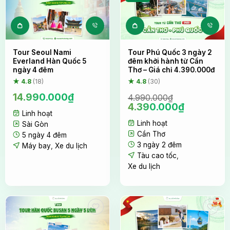
Tour Seoul Nami
Tour Phú Quốc 3 ngày 2
Everland Hàn Quốc 5
đêm khởi hành từ Cần
ngày 4 đêm
Thơ – Giá chỉ 4.390.000đ
★ 4.8
(18)
★ 4.8
(30)
14.990.000
₫
4.990.000
₫
Giá
Giá
4.390.000
₫
Linh hoạt
gốc
hiện
Linh hoạt
là:
tại
Sài Gòn
4.990.000₫.
là:
Cần Thơ
5 ngày 4 đêm
4.390.000
3 ngày 2 đêm
Máy bay
,
Xe du lịch
Tàu cao tốc
,
Xe du lịch