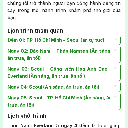
chúng tôi trở thành người bạn đồng hành đáng tin
cậy trong mỗi hành trình khám phá thế giới của
bạn.
Lịch trình tham quan
Đêm 01: TP. Hồ Chí Minh – Seoul (ăn tự túc)
Buổi sáng:
Ngày 02: Đảo Nami – Tháp Namsan (Ăn sáng,
Quý khách tập trung tại sân bay Tân
Sơn Nhất ga đi quốc tế, trưởng đoàn hướng dẫn
ăn trưa, ăn tối)
làm thủ tục check in đáp chuyến đi Hàn Quốc.
Buổi sáng:
Ngày 03: Seoul – Công viên Hoa Anh Đào –
Đoàn đáp tới sân bay Incheon. Xe và
HDV đón Đoàn dùng bữa sáng, sau đó tham quan:
Everland (Ăn sáng, ăn trưa, ăn tối)
Buổi sáng:
Ngày 04: Seoul (Ăn sáng, ăn trưa, ăn tối)
Quý khách dùng bữa sáng tại khách
Đảo Nami
– là một trong những điểm đến hấp dẫn
sạn. Tiếp theo quý khách ghé thăm
cửa hàng tinh
không thể bỏ qua nổi tiếng với khung cảnh lãng
Buổi sáng:
Ngày 05: Seoul – TP. Hồ Chí Minh (Ăn sáng, ăn
Sau khi dùng bữa sáng tại khách sạn,
dầu thông đỏ
– nơi cung cấp các sản phẩm chăm
mạn và là bối cảnh của bộ phim “Bản tình ca mùa
đoàn khởi hành tham quan và mua sắm tại chuỗi
trưa, ăn tối)
sóc sức khỏe cao cấp,
cửa hàng nông sản
với đa
đông”. Đảo Nami mang vẻ đẹp đặc trưng của bốn
cửa hàng nổi tiếng – được xem là “quốc bảo thương
Lịch khởi hành
dạng đặc sản địa phương.
Buổi sáng:
Quý khách làm thủ tục trả phòng khách
mùa, từ sắc hoa anh đào mùa xuân đến lá vàng
mại” của Hàn Quốc:
sạn, sau đó di chuyển đến địa điểm tham quan cuối
rực rỡ mùa thu. Quý khách sẽ có thời gian tự do
Tour Nami Everland 5 ngày 4 đêm
là tour ghép