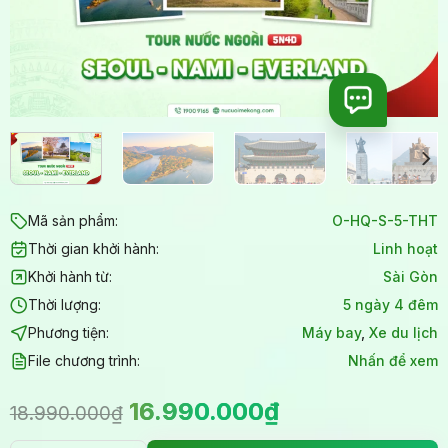
Mã sản phẩm:
O-HQ-S-5-THT
Thời gian khởi hành:
Linh hoạt
Khởi hành từ:
Sài Gòn
Thời lượng:
5 ngày 4 đêm
Phương tiện:
Máy bay
,
Xe du lịch
File chương trình:
Nhấn để xem
Giá
Giá
16.990.000
₫
18.990.000
₫
gốc
hiện