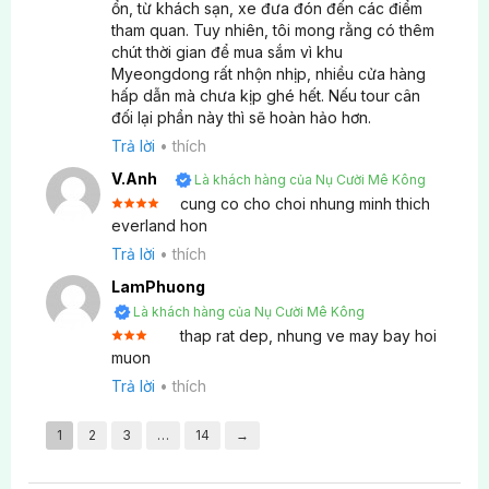
Được
ổn, từ khách sạn, xe đưa đón đến các điểm
xếp
tham quan. Tuy nhiên, tôi mong rằng có thêm
4
hạng
5 sao
chút thời gian để mua sắm vì khu
Myeongdong rất nhộn nhịp, nhiều cửa hàng
hấp dẫn mà chưa kịp ghé hết. Nếu tour cân
đối lại phần này thì sẽ hoàn hảo hơn.
Trả lời
•
thích
V.Anh
Là khách hàng của Nụ Cười Mê Kông
cung co cho choi nhung minh thich
Được
everland hon
xếp
4
hạng
Trả lời
•
thích
5 sao
LamPhuong
Là khách hàng của Nụ Cười Mê Kông
thap rat dep, nhung ve may bay hoi
Được
muon
xếp
hạng
Trả lời
•
thích
3
5
sao
1
2
3
…
14
→