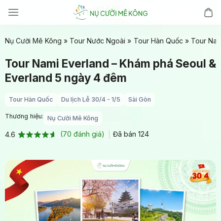
Chuyển
đến
nội
Nụ Cười Mê Kông
»
Tour Nước Ngoài
»
Tour Hàn Quốc
»
Tour Nam
dung
Tour Nami Everland – Khám phá Seoul &
Everland 5 ngày 4 đêm
Tour Hàn Quốc
Du lịch Lễ 30/4 - 1/5
Sài Gòn
Thương hiệu:
Nụ Cười Mê Kông
(
70
đánh giá)
Đã bán
124
4.6
4.6
70
trên 5
dựa trên
đánh giá