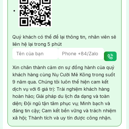
làm thủ tục check-in, hoàn thuế (nếu có) và khởi
hành
chuyến bay về TP. Hồ Chí Minh
.
Khám phá hơn 10.000 hiện vật tái hiện đời sống, tín
ngưỡng và sinh hoạt hàng ngày của người Hàn xưa
Về đến Việt Nam, đoàn làm thủ tục nhập cảnh,
nhận lại hành lý cá nhân. Trưởng đoàn chào tạm
Quý khách có thể để lại thông tin, nhân viên sẽ
Thưởng thức chương trình Hero Painter Show
–
biệt và hẹn gặp lại quý khách trong những chuyến
liên hệ lại trong 5 phút
một buổi biểu diễn độc đáo kết hợp giữa kịch nói,
đi sắp tới.
nhạc kịch, nghệ thuật trình diễn và hội họa sống.
Trong khoảng 70 phút, khán giả sẽ được chứng
Xin chân thành cảm ơn sự đồng hành của quý
kiến sự kết hợp hài hước và bất ngờ của các nghệ
khách hàng cùng Nụ Cười Mê Kông trong suốt
sĩ khi tạo ra các tác phẩm nghệ thuật ngay trên sân
9 năm qua. Chúng tôi luôn thể hiện cam kết
khấu bằng những kỹ thuật đặc biệt và hiệu ứng sân
dịch vụ với 6 giá trị: Trải nghiệm khách hàng
khấu hiện đại.
hoàn hảo; Giải pháp du lịch đa dạng và toàn
diện; Đội ngũ tận tâm phục vụ; Minh bạch và
đáng tin cậy; Cam kết bền vững và trách nhiệm
xã hội; Thành tích và uy tín được công nhận.