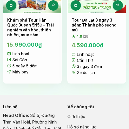
Khám phá Tour Hàn
Tour Đà Lạt 3 ngày 3
Quốc Busan 5N5Đ – Trải
đêm: Thành phố sương
nghiệm văn hóa, thiên
mù
nhiên, mua sắm
★ 4.9
(29)
15.990.000
₫
4.590.000
₫
Linh hoạt
Linh hoạt
Sài Gòn
Cần Thơ
5 ngày 5 đêm
3 ngày 3 đêm
Máy bay
Xe du lịch
Liên hệ
Về chúng tôi
Head Office:
Số 5, Đường
Giới thiệu
Trần Văn Hoài, Phường Ninh
Hồ sơ năng lực
Kiều, Thành phố Cần Thơ, Việt