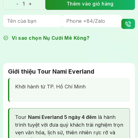
là:
tại
Thêm vào giỏ hàng
Tour Nami Everland - Khám phá Seoul & Everland 5
18.990.000₫.
là:
16.990.000₫.
Vì sao chọn Nụ Cười Mê Kông?
Giới thiệu Tour Nami Everland
Khởi hành từ TP. Hồ Chí Minh
Tour
Nami Everland 5 ngày 4 đêm
là hành
trình tuyệt vời đưa quý khách trải nghiệm trọn
vẹn văn hóa, lịch sử, thiên nhiên rực rỡ và