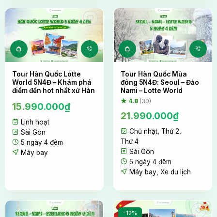
Tour Hàn Quốc Lotte
Tour Hàn Quốc Mùa
World 5N4Đ – Khám phá
đông 5N4Đ: Seoul – Đảo
điểm đến hot nhất xứ Hàn
Nami – Lotte World
★ 4.8
(30)
15.990.000
₫
21.990.000
₫
Linh hoạt
Chủ nhật
,
Thứ 2
,
Sài Gòn
Thứ 4
5 ngày 4 đêm
Sài Gòn
Máy bay
5 ngày 4 đêm
Máy bay
,
Xe du lịch
-12%