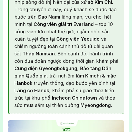
nhịp sống đô thị hiện đại của
xứ sở Kim Chi
.
Trong chuyến đi này, quý khách sẽ được dạo
bước trên
Đảo Nami
lãng mạn, vui chơi hết
mình tại
Công viên giải trí Everland
– top 10
công viên lớn nhất thế giới, ngắm nhìn sắc
xuân tuyệt đẹp tại
Công viên Yeouido
và
chiêm ngưỡng toàn cảnh thủ đô từ đài quan
sát
Tháp Namsan
. Bên cạnh đó, hành trình
còn đưa đoàn ngược dòng thời gian khám phá
Cung điện Gyeongbokgung
,
Bảo tàng Dân
gian Quốc gia
, trải nghiệm
làm Kimchi & mặc
Hanbok
truyền thống, dạo bước yên bình tại
Làng cổ Hanok
, khám phá sự giao thoa kiến
trúc tại khu phố
Incheon Chinatown
và thỏa
sức mua sắm tại thiên đường
Myeongdong
.