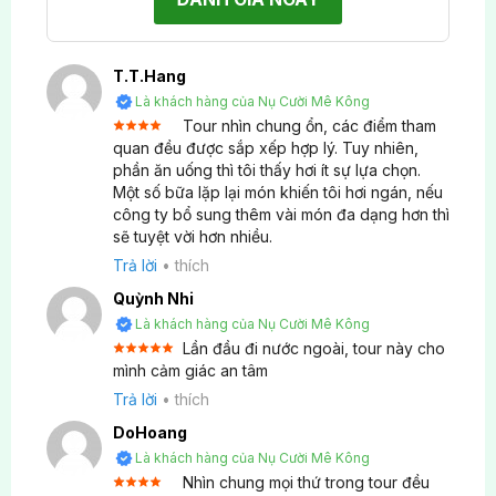
hàng nhân sâm chính phủ, Duty Free, và tạp hóa
Polim.
T.T.Hang
Tour có phù hợp cho trẻ em và người lớn tuổi
Là khách hàng của Nụ Cười Mê Kông
không?
Tour nhìn chung ổn, các điểm tham
Được
quan đều được sắp xếp hợp lý. Tuy nhiên,
xếp
Các hoạt động tham quan, trải nghiệm văn hóa và
phần ăn uống thì tôi thấy hơi ít sự lựa chọn.
4
hạng
5 sao
Một số bữa lặp lại món khiến tôi hơi ngán, nếu
giải trí phù hợp với trẻ em và người lớn tuổi, nhưng
công ty bổ sung thêm vài món đa dạng hơn thì
người lớn trên 70 tuổi hoặc phụ nữ mang thai cần
sẽ tuyệt vời hơn nhiều.
đảm bảo đủ sức khỏe.
Trả lời
•
thích
Quỳnh Nhi
Tôi có thời gian tự do khám phá thành phố Seoul
Là khách hàng của Nụ Cười Mê Kông
không?
Lần đầu đi nước ngoài, tour này cho
Được xếp
mình cảm giác an tâm
5
hạng
5
Quý khách có thể tự do dạo phố, thưởng thức ẩm
sao
Trả lời
•
thích
thực đường phố như: sundae, mandu… Đồng thời
DoHoang
khám phá chợ đêm Myeongdong hoặc
Là khách hàng của Nụ Cười Mê Kông
Dongdaemun.
Nhìn chung mọi thứ trong tour đều