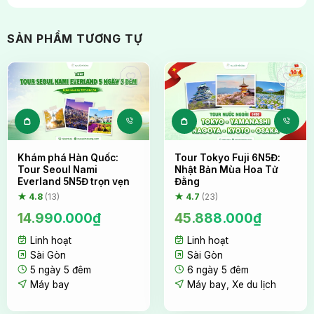
SẢN PHẨM TƯƠNG TỰ
Khám phá Hàn Quốc:
Tour Tokyo Fuji 6N5Đ:
Tour Seoul Nami
Nhật Bản Mùa Hoa Tử
Everland 5N5Đ trọn vẹn
Đằng
★ 4.8
(13)
★ 4.7
(23)
14.990.000
₫
45.888.000
₫
Linh hoạt
Linh hoạt
Sài Gòn
Sài Gòn
5 ngày 5 đêm
6 ngày 5 đêm
Máy bay
Máy bay
,
Xe du lịch