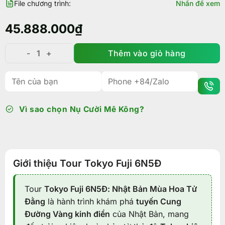
File chương trình:
Nhấn để xem
45.888.000
₫
Thêm vào giỏ hàng
Tour Tokyo Fuji 6N5Đ: Nhật Bản Mùa Hoa Tử Đằng số
Vì sao chọn Nụ Cười Mê Kông?
Giới thiệu Tour Tokyo Fuji 6N5Đ
Tour
Tokyo Fuji 6N5Đ: Nhật Bản Mùa Hoa Tử
Đằng
là hành trình khám phá
tuyến Cung
Đường Vàng kinh điển
của Nhật Bản, mang