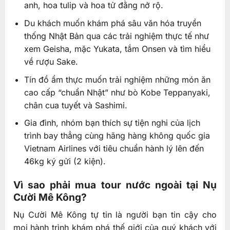
anh, hoa tulip và hoa tử đằng nở rộ.
Du khách muốn khám phá sâu văn hóa truyền
thống Nhật Bản qua các trải nghiệm thực tế như
xem Geisha, mặc Yukata, tắm Onsen và tìm hiểu
về rượu Sake.
Tín đồ ẩm thực muốn trải nghiệm những món ăn
cao cấp “chuẩn Nhật” như bò Kobe Teppanyaki,
chân cua tuyết và Sashimi.
Gia đình, nhóm bạn thích sự tiện nghi của lịch
trình bay thẳng cùng hãng hàng không quốc gia
Vietnam Airlines với tiêu chuẩn hành lý lên đến
46kg ký gửi (2 kiện).
Vì sao phải mua tour nước ngoài tại Nụ
Cười Mê Kông?
Nụ Cười Mê Kông tự tin là người bạn tin cậy cho
mọi hành trình khám phá thế giới của quý khách với