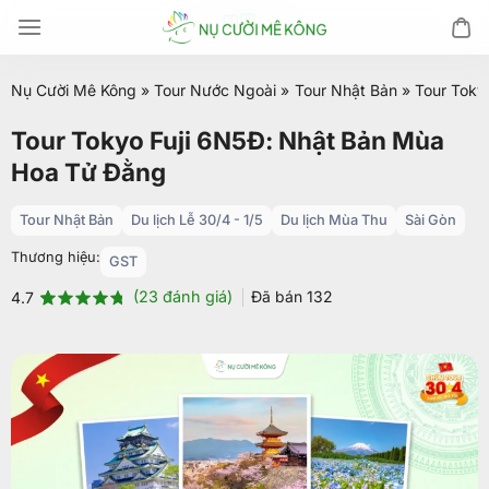
Chuyển
đến
nội
Nụ Cười Mê Kông
»
Tour Nước Ngoài
»
Tour Nhật Bản
»
Tour Toky
dung
Tour Tokyo Fuji 6N5Đ: Nhật Bản Mùa
Hoa Tử Đằng
Tour Nhật Bản
Du lịch Lễ 30/4 - 1/5
Du lịch Mùa Thu
Sài Gòn
Thương hiệu:
GST
(
23
đánh giá)
Đã bán
132
4.7
4.7
23
trên 5
dựa trên
đánh giá