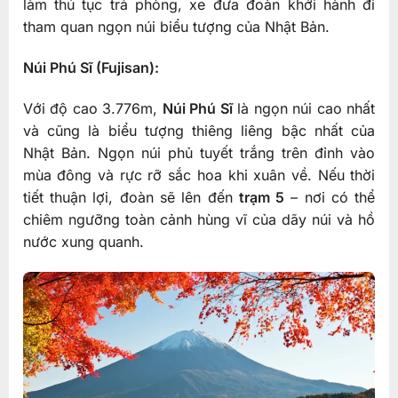
làm thủ tục trả phòng, xe đưa đoàn khởi hành đi
tham quan ngọn núi biểu tượng của Nhật Bản.
Núi Phú Sĩ (Fujisan):
Với độ cao 3.776m,
Núi Phú Sĩ
là ngọn núi cao nhất
và cũng là biểu tượng thiêng liêng bậc nhất của
Nhật Bản. Ngọn núi phủ tuyết trắng trên đỉnh vào
mùa đông và rực rỡ sắc hoa khi xuân về. Nếu thời
tiết thuận lợi, đoàn sẽ lên đến
trạm 5
– nơi có thể
chiêm ngưỡng toàn cảnh hùng vĩ của dãy núi và hồ
nước xung quanh.