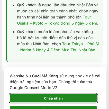
Quý khách là người lần đầu đến Nhật Bản và
muốn có cái nhìn toàn cảnh nhất, chọn ngay
hành trình nối liền ba thành phố lớn
Tour
Osaka – Kyoto – Tokyo trong 5 ngày 5 đêm
.
Quý khách muốn khám phá sâu và không
bỏ lỡ bất kỳ một điểm đến thú vị nào của
mùa thu Nhật Bản, chọn
Tour Tokyo – Phú Sĩ
– Narita 5 Ngày 4 Đêm: Mùa Thu Nhật Bản
Giá vé & chính sách Tour Tokyo Fuji 6N5Đ
Website
Nụ Cười Mê Kông
sử dụng cookie để cải
Giá vé ghép khách
thiện trải nghiệm của bạn. Chúng tôi tuân thủ
Google Consent Mode V2.
Trẻ em (2 –
Trẻ dưới
Ngày
dưới 10
tuổi
Chuyến
Giá Người
Chấp nhận
khởi
tuổi, không
(không
bay
lớn
hành
giường
giường
riêng)
riêng)