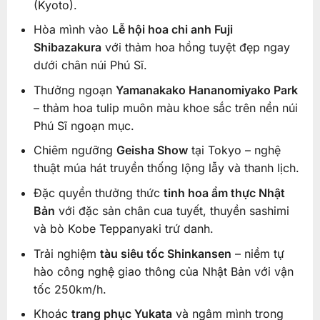
(Kyoto).
Hòa mình vào
Lễ hội hoa chi anh Fuji
Shibazakura
với thảm hoa hồng tuyệt đẹp ngay
dưới chân núi Phú Sĩ.
Thưởng ngoạn
Yamanakako Hananomiyako Park
– thảm hoa tulip muôn màu khoe sắc trên nền núi
Phú Sĩ ngoạn mục.
Chiêm ngưỡng
Geisha Show
tại Tokyo – nghệ
thuật múa hát truyền thống lộng lẫy và thanh lịch.
Đặc quyền thưởng thức
tinh hoa ẩm thực Nhật
Bản
với đặc sản chân cua tuyết, thuyền sashimi
và bò Kobe Teppanyaki trứ danh.
Trải nghiệm
tàu siêu tốc Shinkansen
– niềm tự
hào công nghệ giao thông của Nhật Bản với vận
tốc 250km/h.
Khoác
trang phục Yukata
và ngâm mình trong