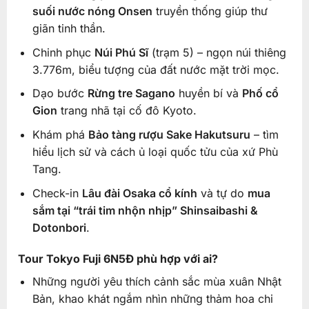
suối nước nóng Onsen
truyền thống giúp thư
giãn tinh thần.
Chinh phục
Núi Phú Sĩ
(trạm 5) – ngọn núi thiêng
3.776m, biểu tượng của đất nước mặt trời mọc.
Dạo bước
Rừng tre Sagano
huyền bí và
Phố cổ
Gion
trang nhã tại cố đô Kyoto.
Khám phá
Bảo tàng rượu Sake Hakutsuru
– tìm
hiểu lịch sử và cách ủ loại quốc tửu của xứ Phù
Tang.
Check-in
Lâu đài Osaka cổ kính
và tự do
mua
sắm tại “trái tim nhộn nhịp” Shinsaibashi &
Dotonbori
.
Tour Tokyo Fuji 6N5Đ phù hợp với ai?
Những người yêu thích cảnh sắc mùa xuân Nhật
Bản, khao khát ngắm nhìn những thảm hoa chi