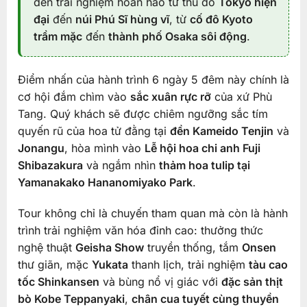
đến trải nghiệm hoàn hảo từ thủ đô
Tokyo hiện
đại
đến
núi Phú Sĩ hùng vĩ
, từ
cố đô Kyoto
trầm mặc
đến
thành phố Osaka sôi động
.
Điểm nhấn của hành trình 6 ngày 5 đêm này chính là
cơ hội đắm chìm vào
sắc xuân rực rỡ
của xứ Phù
Tang. Quý khách sẽ được chiêm ngưỡng sắc tím
quyến rũ của hoa tử đằng tại
đền Kameido Tenjin
và
Jonangu
, hòa mình vào
Lễ hội hoa chi anh Fuji
Shibazakura
và ngắm nhìn
thảm hoa tulip tại
Yamanakako Hananomiyako Park
.
Tour không chỉ là chuyến tham quan mà còn là hành
trình trải nghiệm văn hóa đỉnh cao: thưởng thức
nghệ thuật
Geisha Show
truyền thống, tắm
Onsen
thư giãn, mặc
Yukata
thanh lịch, trải nghiệm
tàu cao
tốc Shinkansen
và bùng nổ vị giác với
đặc sản thịt
bò Kobe Teppanyaki
,
chân cua tuyết cùng thuyền