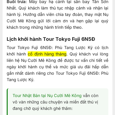
Buổi trưa:
Máy bay hạ cánh tại sân bay Tân Sơn
Nhất. Quý khách làm thủ tục nhập cảnh và nhận lại
hành lý. Hướng dẫn viên chia tay đoàn, thay mặt Nụ
Cười Mê Kông gửi lời cảm ơn và hẹn gặp lại quý
khách trong những hành trình tiếp theo.
Lịch khởi hành Tour Tokyo Fuji 6N5Đ
Tour Tokyo Fuji 6N5Đ: Phù Tang Lược Ký có lịch
khởi hành
cố định hàng tháng
. Quý khách vui lòng
liên hệ Nụ Cười Mê Kông để được tư vấn chi tiết về
ngày khời hành cụ thể và mức giá ưu đãi hấp dẫn
gần nhất dành riêng cho Tour Tokyo Fuji 6N5Đ: Phù
Tang Lược Ký.
Tour Nhật Bản tại Nụ Cười Mê Kông
vẫn còn
vô vàn những câu chuyện và miền đất thú vị
đang chờ quý khách ghé thăm: