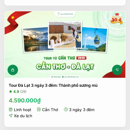
4.390.000₫.
Tour Đà Lạt 3 ngày 3 đêm: Thành phố sương mù
★ 4.9
(29)
4.590.000
₫
Linh hoạt
Cần Thơ
3 ngày 3 đêm
Xe du lịch