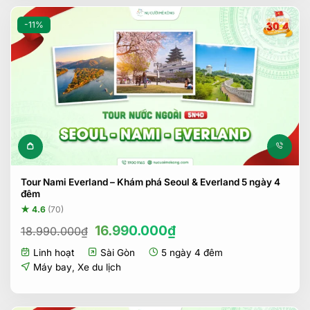
-11%
Tour Nami Everland – Khám phá Seoul & Everland 5 ngày 4
đêm
★ 4.6
(70)
Giá
Giá
16.990.000
₫
18.990.000
₫
gốc
hiện
Linh hoạt
Sài Gòn
5 ngày 4 đêm
là:
tại
18.990.000₫.
là:
Máy bay
,
Xe du lịch
16.990.000₫.