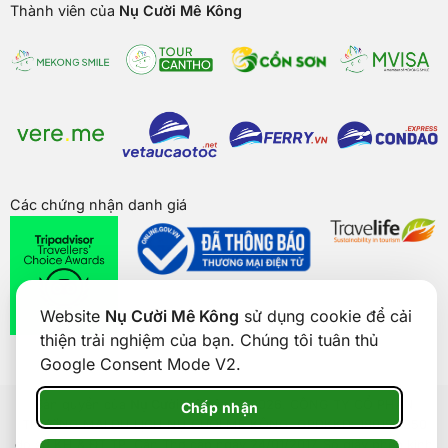
Thành viên của
Nụ Cười Mê Kông
Các chứng nhận danh giá
Website
Nụ Cười Mê Kông
sử dụng cookie để cải
thiện trải nghiệm của bạn. Chúng tôi tuân thủ
Google Consent Mode V2.
Bản quyền của
Nụ Cười Mê Kông
® 2026. CÔNG TY CỔ PHẦN
Chấp nhận
THƯƠNG MẠI DU LỊCH NỤ CƯỜI MÊ KÔNG. GPDKKD: 1801511350
do sở KH & ĐT TP. Cần Thơ cấp ngày 24/01/2017. Số giấy phép kinh