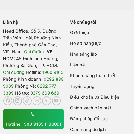
Liên hệ
Về chúng tôi
Head Office:
Số 5, Đường
Giới thiệu
Trần Văn Hoài, Phường Ninh
Hồ sơ năng lực
Kiều, Thành phố Cần Thơ,
Việt Nam
.
Chỉ đường
VP.
Nhà sáng lập
HCM:
45 Đinh Tiên Hoàng,
Liên hệ
Phường Sài Gòn, TP. HCM.
Chỉ đường
Hotline:
1900 9165
Khách hàng thân thiết
Phòng Kinh doanh:
0292 888
9989
Phòng Vé:
0292 777
Tuyển dụng
3399
Hỗ trợ:
0379 609 669
Điều khoản và Điều kiện
Chính sách bảo mật
Đăng nhập đối tác
Hotline 1900 9165 (1000đ)
Cẩm nang du lịch