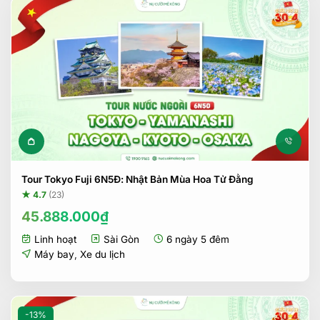
Tour Tokyo Fuji 6N5Đ: Nhật Bản Mùa Hoa Tử Đằng
★ 4.7
(23)
45.888.000
₫
Linh hoạt
Sài Gòn
6 ngày 5 đêm
Máy bay
,
Xe du lịch
-13%