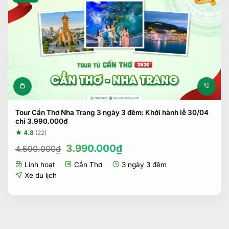
Tour Cần Thơ Nha Trang 3 ngày 3 đêm: Khởi hành lễ 30/04
chỉ 3.990.000đ
★ 4.8
(22)
Giá
Giá
3.990.000
₫
4.590.000
₫
gốc
hiện
Linh hoạt
Cần Thơ
3 ngày 3 đêm
là:
tại
4.590.000₫.
là:
Xe du lịch
3.990.000₫.