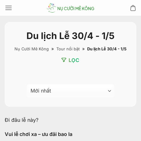
Chuyển
đến
nội
dung
Du lịch Lễ 30/4 - 1/5
»
»
Nụ Cười Mê Kông
Tour nổi bật
Du lịch Lễ 30/4 - 1/5
LỌC
Đi đâu lễ này?
Vui lễ chơi xa – ưu đãi bao la