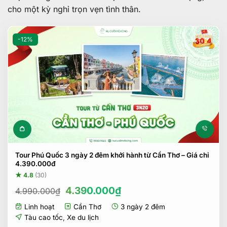
cho một kỳ nghỉ trọn vẹn tình thân.
-12%
Tour Phú Quốc 3 ngày 2 đêm khởi hành từ Cần Thơ – Giá chỉ
4.390.000đ
★ 4.8
(30)
Giá
Giá
4.390.000
₫
4.990.000
₫
gốc
hiện
Linh hoạt
Cần Thơ
3 ngày 2 đêm
là:
tại
4.990.000₫.
là:
Tàu cao tốc
,
Xe du lịch