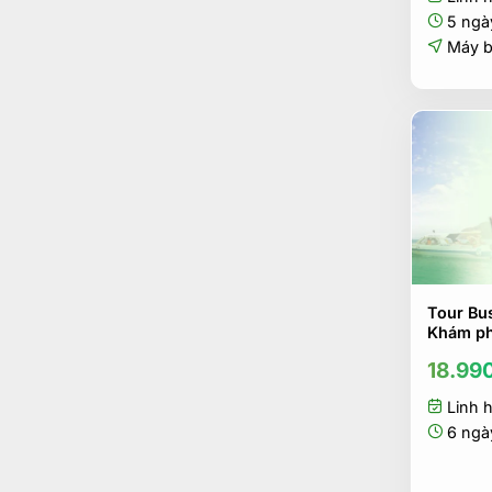
5 ngà
Máy 
Tour Bu
Khám ph
18.99
Linh 
6 ngà