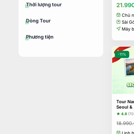
Thời lượng tour
21.99
Chủ n
Dòng Tour
Sài G
Máy 
Phương tiện
-11%
Tour Na
Seoul &
★ 4.6
(70
18.990
Linh 