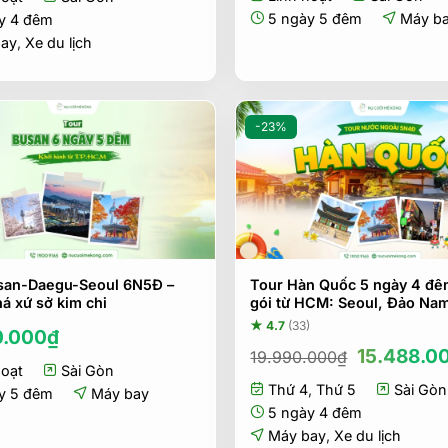
18.990.000₫.
là:
5 ngày 5 đêm
Máy b
y 4 đêm
16.990.000₫.
bay
,
Xe du lịch
-23%
san-Daegu-Seoul 6N5Đ –
Tour Hàn Quốc 5 ngày 4 đê
á xứ sở kim chi
gói từ HCM: Seoul, Đảo Nam
★ 4.7
(33)
0.000
₫
Giá
15.488.0
19.990.000
₫
hoạt
Sài Gòn
gốc
Thứ 4
,
Thứ 5
là:
Sài Gòn
y 5 đêm
Máy bay
19.990.00
5 ngày 4 đêm
Máy bay
,
Xe du lịch