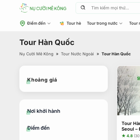
Chuyển
Tìm
đến
kiếm:
nội
Điểm đến
Tour hè
Tour trong nước
Tour 
dung
Tour Hàn Quốc
»
»
Nụ Cười Mê Kông
Tour Nước Ngoài
Tour Hàn Quốc
Khoảng giá
Giá
Giá
thấp
cao
nhất
nhất
Nơi khởi hành
Tour Hà
Điểm đến
Seoul – 
★ 4.8
(30