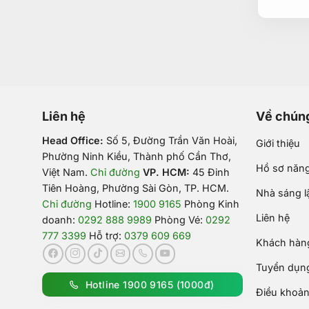
Liên hệ
Về chúng
Head Office:
Số 5, Đường Trần Văn Hoài,
Giới thiệu
Phường Ninh Kiều, Thành phố Cần Thơ,
Hồ sơ năng
Việt Nam
.
Chỉ đường
VP. HCM:
45 Đinh
Tiên Hoàng, Phường Sài Gòn, TP. HCM.
Nhà sáng l
Chỉ đường
Hotline:
1900 9165
Phòng Kinh
Liên hệ
doanh:
0292 888 9989
Phòng Vé:
0292
777 3399
Hỗ trợ:
0379 609 669
Khách hàng
Tuyển dụn
Hotline 1900 9165 (1000đ)
Điều khoản