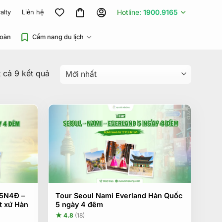
Hotline:
1900.9165
alty
Liên hệ
đoàn
Cẩm nang du lịch
Được
t cả 9 kết quả
sắp
xếp
theo
mới
nhất
 5N4Đ –
Tour Seoul Nami Everland Hàn Quốc
t xứ Hàn
5 ngày 4 đêm
★ 4.8
(18)