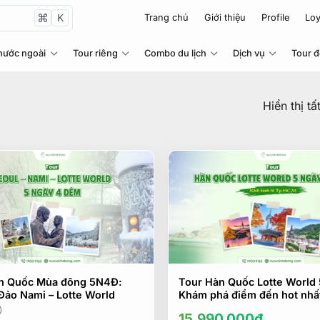
K
Trang chủ
Giới thiệu
Profile
Loy
nước ngoài
Tour riêng
Combo du lịch
Dịch vụ
Tour 
Hiển thị tấ
n Quốc Mùa đông 5N4Đ:
Tour Hàn Quốc Lotte World
Đảo Nami – Lotte World
Khám phá điểm đến hot nhấ
)
15.990.000
₫