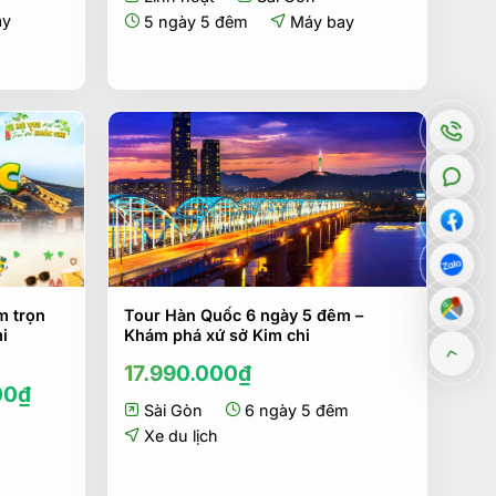
ay
5 ngày 5 đêm
Máy bay
m trọn
Tour Hàn Quốc 6 ngày 5 đêm –
i
Khám phá xứ sở Kim chi
17.990.000
₫
Giá
00
₫
hiện
Sài Gòn
6 ngày 5 đêm
tại
Xe du lịch
0₫.
là:
15.488.000₫.