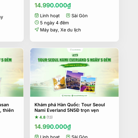
14.990.000
₫
Linh hoạt
Sài Gòn
ay
5 ngày 4 đêm
Máy bay
,
Xe du lịch
usan
Khám phá Hàn Quốc: Tour Seoul
, thiên
Nami Everland 5N5Đ trọn vẹn
★ 4.8
(13)
14.990.000
₫
Linh hoạt
Sài Gòn