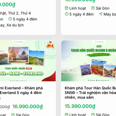
0.000
₫
Linh hoạt
Sài Gòn
hật
,
Thứ 2
,
Thứ 4
5 ngày 4 đêm
Máy b
òn
5 ngày 4 đêm
bay
,
Xe du lịch
mi Everland – Khám phá
Khám phá Tour Hàn Quốc B
 Everland 5 ngày 4 đêm
5N5Đ – Trải nghiệm văn hóa
nhiên, mua sắm
)
Giá
Giá
15.990.000
₫
16.990.000
₫
.000
₫
gốc
hiện
Linh hoạt
Sài Gòn
hoạt
là:
Sài Gòn
tại