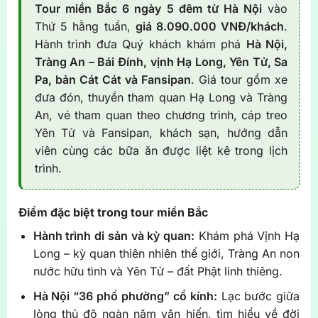
Tour miền Bắc 6 ngày 5 đêm từ Hà Nội
vào
Thứ 5 hằng tuần,
giá 8.090.000 VNĐ/khách
.
Hành trình đưa Quý khách khám phá
Hà Nội,
Tràng An – Bái Đính, vịnh Hạ Long, Yên Tử, Sa
Pa, bản Cát Cát và Fansipan
. Giá tour gồm xe
đưa đón, thuyền tham quan Hạ Long và Tràng
An, vé tham quan theo chương trình, cáp treo
Yên Tử và Fansipan, khách sạn, hướng dẫn
viên cùng các bữa ăn được liệt kê trong lịch
trình.
Điểm đặc biệt trong tour miền Bắc
Hành trình di sản và kỳ quan:
Khám phá Vịnh Hạ
Long – kỳ quan thiên nhiên thế giới, Tràng An non
nước hữu tình và Yên Tử – đất Phật linh thiêng.
Hà Nội “36 phố phường” cổ kính:
Lạc bước giữa
lòng thủ đô ngàn năm văn hiến, tìm hiểu về đời