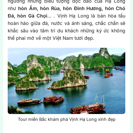
ngưỡng những biểu tượng độc đáo của Hạ Long
như
hòn Ấm, hòn Rùa, hòn Đỉnh Hương, hòn Chó
Đá, hòn Gà Chọi
… . Vịnh Hạ Long là bản hòa tấu
hoàn hảo giữa đá, nước và ánh sáng, chắc chắn sẽ
khắc sâu vào tâm trí du khách những ký ức không
thể phai mờ về một Việt Nam tươi đẹp.
Tour miền Bắc khám phá Vịnh Hạ Long xinh đẹp