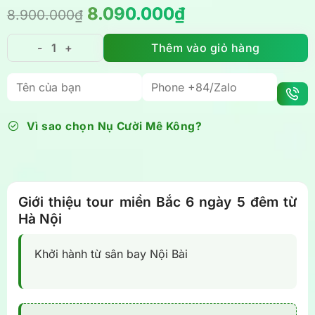
Giá
Giá
8.090.000
₫
8.900.000
₫
gốc
hiện
là:
tại
Thêm vào giỏ hàng
Tour miền Bắc 6 ngày 5 đêm từ Hà Nội: Hà Nội - Hạ Lo
8.900.000₫.
là:
8.090.000₫.
Vì sao chọn Nụ Cười Mê Kông?
Giới thiệu
tour miền Bắc 6 ngày 5 đêm từ
Hà Nội
Khởi hành từ sân bay Nội Bài