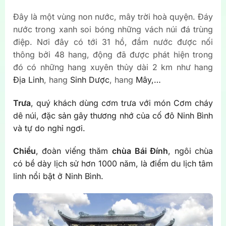
Đây là một vùng non nước, mây trời hoà quyện. Đáy
nước trong xanh soi bóng những vách núi đá trùng
điệp. Nơi đây có tới 31 hồ, đầm nước được nối
thông bởi 48 hang, động đã được phát hiện trong
đó có những hang xuyên thủy dài 2 km như hang
Địa Linh
, hang
Sinh Dược
, hang
Mây,…
Trưa
, quý khách dùng cơm trưa với món Cơm cháy
dê núi, đặc sản gây thương nhớ của cố đô Ninh Bình
và tự do nghỉ ngơi.
Chiều
, đoàn viếng thăm
chùa Bái Đính
, ngôi chùa
có bề dày lịch sử hơn 1000 năm, là điểm du lịch tâm
linh nổi bật ở Ninh Bình.