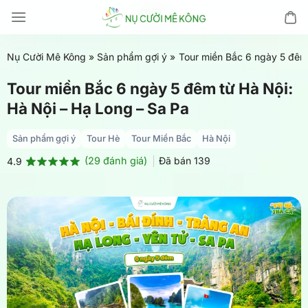
Chuyển
đến
nội
Nụ Cười Mê Kông
»
Sản phẩm gợi ý
»
Tour miền Bắc 6 ngày 5 đêm 
dung
Tour miền Bắc 6 ngày 5 đêm từ Hà Nội:
Hà Nội – Hạ Long – Sa Pa
Sản phẩm gợi ý
Tour Hè
Tour Miền Bắc
Hà Nội
(
29
đánh giá)
Đã bán
139
4.9
4.9
29
trên 5
dựa trên
đánh giá