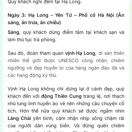
Quý khách nghỉ đêm tại Hạ Long.
Ngày 3: Hạ Long – Yên Tử – Phố cổ Hà Nội (
Ăn
sáng, ăn trưa, ăn chiều
)
Sáng
, quý khách dùng điểm tâm tại khách sạn và
làm thủ tục trả phòng.
Sau đó, đoàn tham quan
vịnh Hạ Long
,
di sản thiên
nhiên thế giới được UNESCO công nhận, chiêm
ngưỡng vẻ đẹp huyền bí của hàng ngàn đảo đá và
các hang động kỳ thú.
Vịnh Hạ Long không chỉ dừng lại ở cảnh đẹp, quý
khách đến với
động Thiên Cung
tráng lệ, nơi thạch
nhũ lung linh huyền ảo vẽ nên những câu chuyện cổ
tích. Hơn thế nữa quý khách sẽ được ngắm nhìn
Làng Chài
yên bình, cảm nhận nhịp sống chậm rãi
của người dân vùng biển. Và đừng quên chiêm