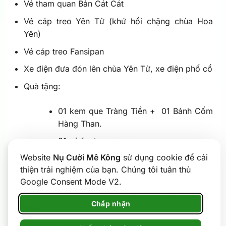
Vé tham quan Bản Cát Cát
Vé cáp treo Yên Tử (khứ hồi chặng chùa Hoa
Yên)
Vé cáp treo Fansipan
Xe điện đưa đón lên chùa Yên Tử, xe điện phố cổ
Quà tặng:
01 kem que Tràng Tiền + 01 Bánh Cốm
Hàng Than.
01 vé foot massage.
Website
Nụ Cười Mê Kông
sử dụng cookie để cải
Nước và khăn trên xe ôtô: 02 chai nước 500ml +
thiện trải nghiệm của bạn. Chúng tôi tuân thủ
02 khăn lạnh/người/ngày
Google Consent Mode V2.
Hướng dẫn viên chuyên nghiệp, nhiệt tình, chu
Chấp nhận
đáo.
Ăn trong chương trình: