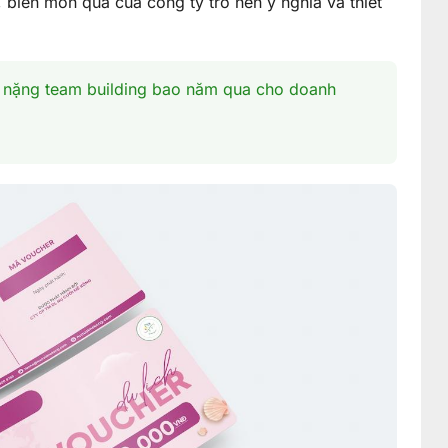
, biến món quà của công ty trở nên ý nghĩa và thiết
h nặng team building bao năm qua cho doanh