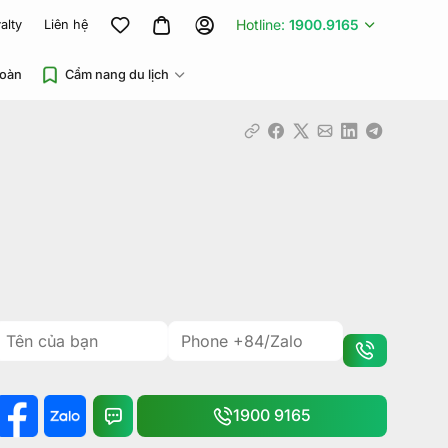
Hotline:
1900.9165
alty
Liên hệ
đoàn
Cẩm nang du lịch
1900 9165