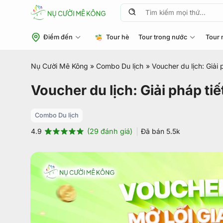
Chuyển
Tìm
đến
kiếm:
nội
Điểm đến
Tour hè
Tour trong nước
Tour 
dung
Nụ Cười Mê Kông
»
Combo Du lịch
»
Voucher du lịch: Giải
Voucher du lịch: Giải pháp ti
Combo Du lịch
(
29
đánh giá)
Đã bán
5.5k
4.9
4.9
29
trên 5
dựa trên
đánh giá