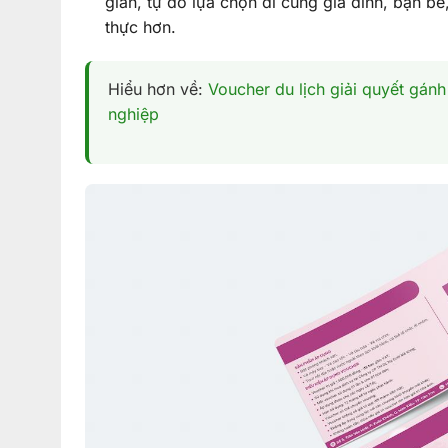
gian, tự do lựa chọn đi cùng gia đình, bạn bè
thực hơn.
Hiểu hơn về:
Voucher du lịch giải quyết gán
nghiệp