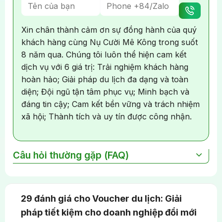
Xin chân thành cảm ơn sự đồng hành của quý
khách hàng cùng Nụ Cười Mê Kông trong suốt
8 năm qua. Chúng tôi luôn thể hiện cam kết
dịch vụ với 6 giá trị: Trải nghiệm khách hàng
hoàn hảo; Giải pháp du lịch đa dạng và toàn
diện; Đội ngũ tận tâm phục vụ; Minh bạch và
đáng tin cậy; Cam kết bền vững và trách nhiệm
xã hội; Thành tích và uy tín được công nhận.
Câu hỏi thường gặp (FAQ)
Nụ Cười Mê Kông có kinh nghiệm bao lâu trong
lĩnh vực voucher du lịch?
29 đánh giá cho
Voucher du lịch: Giải
Nụ Cười Mê Kông là công ty du lịch uy tín và chất
pháp tiết kiệm cho doanh nghiệp đổi mới
lượng tại Cần Thơ với nhiều năm kinh nghiệm.