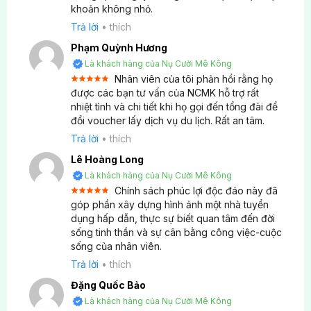
khoản không nhỏ.
Giải pháp linh hoạt cho nhân viên không thể
tham gia chuyến công ty
Trả lời
•
thích
Phạm Quỳnh Hương
Món quà hợp lý nhất để doanh nghiệp gửi lời
Là khách hàng của Nụ Cười Mê Kông
cảm ơn
Nhân viên của tôi phản hồi rằng họ
Sử dụng tự do cùng gia đình, bạn bè, người thân
Được xếp
được các bạn tư vấn của NCMK hỗ trợ rất
5
hạng
5
nhiệt tình và chi tiết khi họ gọi đến tổng đài để
sao
Thời gian linh hoạt theo lịch cá nhân
đổi voucher lấy dịch vụ du lịch. Rất an tâm.
Trả lời
•
thích
Lựa chọn đa dạng hành trình yêu thích
Lê Hoàng Long
Voucher có giá trị cố định hay có thể tùy chỉnh?
Là khách hàng của Nụ Cười Mê Kông
Chính sách phúc lợi độc đáo này đã
Hoàn toàn tùy chỉnh theo nhu cầu doanh nghiệp:
Được xếp
góp phần xây dựng hình ảnh một nhà tuyển
5
hạng
5
dụng hấp dẫn, thực sự biết quan tâm đến đời
sao
sống tinh thần và sự cân bằng công việc-cuộc
Giá trị linh hoạt từ 1.500.000 VNĐ đến
sống của nhân viên.
10.000.000 VNĐ
Trả lời
•
thích
Số lượng tùy ý theo quy mô công ty
Đặng Quốc Bảo
Thời hạn sử dụng có thể điều chỉnh
Là khách hàng của Nụ Cười Mê Kông