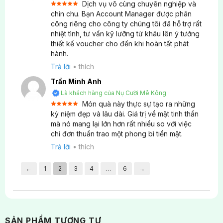
Dịch vụ vô cùng chuyên nghiệp và
Điều kiện sử dụng theo thỏa thuận
Được xếp
chỉn chu. Bạn Account Manager được phân
5
hạng
5
công riêng cho công ty chúng tôi đã hỗ trợ rất
sao
Mệnh giá phổ biến: 1.500.000đ (đã phát hành
nhiệt tình, tư vấn kỹ lưỡng từ khâu lên ý tưởng
5.000 voucher)
thiết kế voucher cho đến khi hoàn tất phát
hành.
Có hỗ trợ tư vấn lựa chọn điểm đến phù hợp
Trả lời
•
thích
không?
Trần Minh Anh
Là khách hàng của Nụ Cười Mê Kông
Tư vấn chuyên sâu miễn phí:
Món quà này thực sự tạo ra những
Được xếp
kỷ niệm đẹp và lâu dài. Giá trị về mặt tinh thần
5
hạng
5
Phân tích nhu cầu theo văn hóa công ty
mà nó mang lại lớn hơn rất nhiều so với việc
sao
chỉ đơn thuần trao một phong bì tiền mặt.
Đề xuất điểm đến phù hợp với ngân sách
Trả lời
•
thích
Tư vấn thời điểm tốt nhất để đi
←
1
2
3
4
…
6
→
Gợi ý hoạt động phù hợp với từng nhóm
Hỗ trợ 24/7 trong suốt quá trình
Hãy để Nụ Cười Mê Kông đồng hành cùng Quý
SẢN PHẨM TƯƠNG TỰ