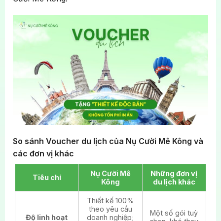
So sánh Voucher du lịch của Nụ Cười Mê Kông và
các đơn vị khác
Nụ Cười Mê
Những đơn vị
Tiêu chí
Kông
du lịch khác
Thiết kế 100%
theo yêu cầu
Một số gói tuỳ
Độ linh hoạt
doanh nghiệp;