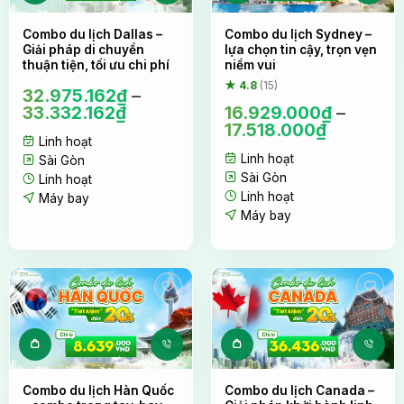
Sản phẩm này có nhiều biến thể. Các tùy c
Sản phẩm này 
Combo du lịch Dallas –
Combo du lịch Sydney –
Giải pháp di chuyển
lựa chọn tin cậy, trọn vẹn
thuận tiện, tối ưu chi phí
niềm vui
★ 4.8
(15)
32.975.162
₫
–
33.332.162
₫
16.929.000
₫
–
17.518.000
₫
Linh hoạt
Linh hoạt
Sài Gòn
Sài Gòn
Linh hoạt
Linh hoạt
Máy bay
Máy bay
Sản phẩm này có nhiều biến thể. Các tùy c
Sản phẩm này 
Combo du lịch Hàn Quốc
Combo du lịch Canada –