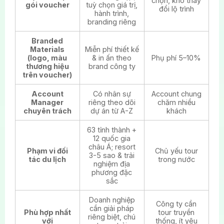
chọn, khó thay
gói voucher
tuỳ chọn giá trị,
đổi lộ trình
hành trình,
branding riêng
Branded
Materials
Miễn phí thiết kế
(logo, màu
& in ấn theo
Phụ phí 5–10%
thương hiệu
brand công ty
trên voucher)
Account
Có nhân sự
Account chung
Manager
riêng theo dõi
chăm nhiều
chuyên trách
dự án từ A-Z
khách
63 tỉnh thành +
12 quốc gia
châu Á; resort
Phạm vi đối
Chủ yếu tour
3-5 sao & trải
tác du lịch
trong nước
nghiệm địa
phương đặc
sắc
Doanh nghiệp
Công ty cần
cần giải pháp
Phù hợp nhất
tour truyền
riêng biệt, chú
với
thống, ít yêu