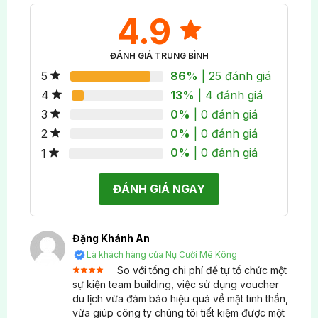
Chúng tôi tự hào là:
4.9
Đại lý cấp 1 của các hãng máy bay và hãng tàu
ĐÁNH GIÁ TRUNG BÌNH
cao tốc
86%
| 25 đánh giá
5
Đại lý hiếm hoi của Tổng công ty Đường Sắt Việt
13%
| 4 đánh giá
4
Nam tại Cần Thơ
0%
| 0 đánh giá
3
0%
| 0 đánh giá
2
Năm 2023: Đã phát hành hơn 1.100 voucher với
giá trị 1.500.000 VNĐ/voucher
0%
| 0 đánh giá
1
Đến tháng 7/2025: Đã phát hành hơn 5.000
ĐÁNH GIÁ NGAY
voucher các mệnh giá từ 1.500.000 VNĐ.
Có thể đặt voucher cho nhân viên không thể tham
Đặng Khánh An
gia company trip không?
Là khách hàng của Nụ Cười Mê Kông
So với tổng chi phí để tự tổ chức một
Hoàn toàn phù hợp! Đây chính là lợi ích lớn nhất
Được
sự kiện team building, việc sử dụng voucher
xếp
của voucher du lịch:
du lịch vừa đảm bảo hiệu quả về mặt tinh thần,
4
hạng
5 sao
vừa giúp công ty chúng tôi tiết kiệm được một