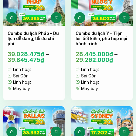
Sản phẩm này có nhiều biến thể. Các tùy c
Sản phẩm này 
Combo du lịch Pháp – Du
Combo du lịch Ý – Tiện
lịch dễ dàng, tối ưu chi
lợi, tiết kiệm, phù hợp mọi
phí
hành trình
39.028.475
₫
–
28.445.000
₫
–
39.845.475
₫
29.262.000
₫
Linh hoạt
Linh hoạt
Sài Gòn
Sài Gòn
Linh hoạt
Linh hoạt
Máy bay
Máy bay