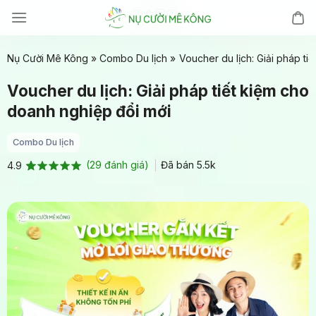
Chuyển
đến
nội
Nụ Cười Mê Kông
»
Combo Du lịch
»
Voucher du lịch: Giải pháp ti
dung
Voucher du lịch: Giải pháp tiết kiệm cho
doanh nghiệp đổi mới
Combo Du lịch
(
29
đánh giá)
Đã bán
5.5k
4.9
4.9
29
trên 5
dựa trên
đánh giá