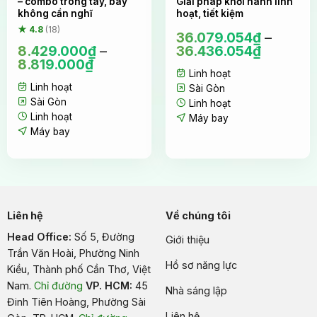
– combo trong tay, bay
Giải pháp khởi hành linh
không cần nghĩ
hoạt, tiết kiệm
★ 4.8
(18)
36.079.054
₫
–
8.429.000
₫
–
36.436.054
₫
8.819.000
₫
Linh hoạt
Linh hoạt
Sài Gòn
Sài Gòn
Linh hoạt
Linh hoạt
Máy bay
Máy bay
Liên hệ
Về chúng tôi
Head Office:
Số 5, Đường
Giới thiệu
Trần Văn Hoài, Phường Ninh
Hồ sơ năng lực
Kiều, Thành phố Cần Thơ, Việt
Nam
.
Chỉ đường
VP. HCM:
45
Nhà sáng lập
Đinh Tiên Hoàng, Phường Sài
Liên hệ