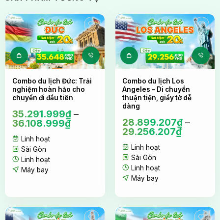
doanh nghiệp trong hành trình xây dựng hình ảnh
doanh nghiệp đẳng cấp. Với hơn 5.000 voucher đã
được phát hành, chúng tôi tự tin mang đến những
trải nghiệm du lịch đáng nhớ nhất cho Quý công ty.
Sản phẩm này có nhiều biến thể. Các tùy c
Sản phẩm này 
Combo du lịch Đức: Trải
Combo du lịch Los
nghiệm hoàn hảo cho
Angeles – Di chuyển
chuyến đi đầu tiên
thuận tiện, giấy tờ dễ
dàng
35.291.999
₫
–
28.899.207
₫
–
36.108.999
₫
29.256.207
₫
Linh hoạt
Linh hoạt
Sài Gòn
Sài Gòn
Linh hoạt
Linh hoạt
Máy bay
Máy bay