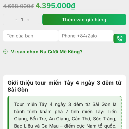
Giá
Giá
4.395.000
₫
4.668.000
₫
gốc
hiện
là:
tại
Thêm vào giỏ hàng
Tour miền Tây 4 ngày 3 đêm từ Sài Gòn | Khám phá 7 
4.668.000₫.
là:
4.395.000₫.
Vì sao chọn Nụ Cười Mê Kông?
Giới thiệu tour miền Tây 4 ngày 3 đêm từ
Sài Gòn
Tour miền Tây 4 ngày 3 đêm từ Sài Gòn là
hành trình khám phá 7 tỉnh miền Tây: Tiền
Giang, Bến Tre, An Giang, Cần Thơ, Sóc Trăng,
Bạc Liêu và Cà Mau – điểm cực Nam tổ quốc.