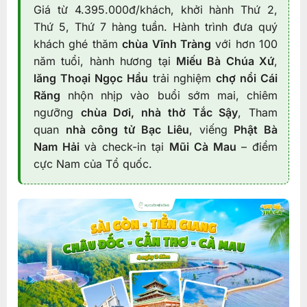
Giá từ 4.395.000đ/khách, khởi hành Thứ 2,
Thứ 5, Thứ 7 hàng tuần. Hành trình đưa quý
khách ghé thăm
chùa Vĩnh Tràng
với hơn 100
năm tuổi, hành hương tại
Miếu Bà Chúa Xứ
,
lăng Thoại Ngọc Hầu
trải nghiệm
chợ nổi Cái
Răng
nhộn nhịp vào buổi sớm mai, chiêm
ngưỡng
chùa Dơi, nhà thờ Tắc Sậy
, Tham
quan
nhà công tử Bạc Liêu
, viếng
Phật Bà
Nam Hải
và check-in tại
Mũi Cà Mau
– điểm
cực Nam của Tổ quốc.