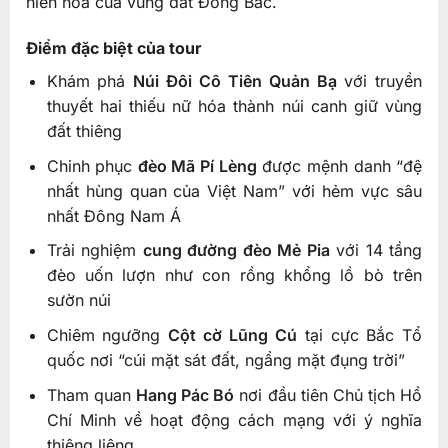
hiền hòa của vùng đất Đông Bắc.
Điểm đặc biệt của tour
Khám phá
Núi Đôi Cô Tiên Quản Bạ
với truyền
thuyết hai thiếu nữ hóa thành núi canh giữ vùng
đất thiêng
Chinh phục
đèo Mã Pí Lèng
được mệnh danh “đệ
nhất hùng quan của Việt Nam” với hẻm vực sâu
nhất Đông Nam Á
Trải nghiệm
cung đường đèo Mẻ Pia
với 14 tầng
đèo uốn lượn như con rồng khổng lồ bò trên
sườn núi
Chiêm ngưỡng
Cột cờ Lũng Cú
tại cực Bắc Tổ
quốc nơi “cúi mặt sát đất, ngẩng mặt đụng trời”
Tham quan
Hang Pác Bó
nơi đầu tiên Chủ tịch Hồ
Chí Minh về hoạt động cách mạng với ý nghĩa
thiêng liêng