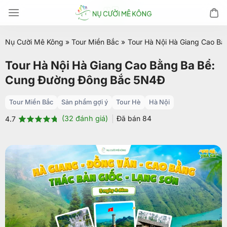
Chuyển
đến
nội
Nụ Cười Mê Kông
»
Tour Miền Bắc
»
Tour Hà Nội Hà Giang Cao B
dung
Tour Hà Nội Hà Giang Cao Bằng Ba Bể:
Cung Đường Đông Bắc 5N4Đ
Tour Miền Bắc
Sản phẩm gợi ý
Tour Hè
Hà Nội
(
32
đánh giá)
Đã bán
84
4.7
4.7
32
trên 5
dựa trên
đánh giá