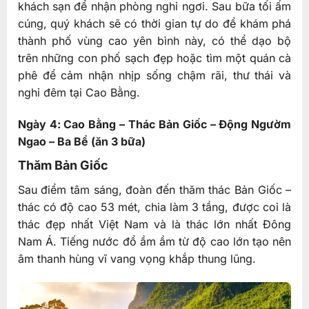
khách sạn để nhận phòng nghỉ ngơi. Sau bữa tối ấm
cúng, quý khách sẽ có thời gian tự do để khám phá
thành phố vùng cao yên bình này, có thể dạo bộ
trên những con phố sạch đẹp hoặc tìm một quán cà
phê để cảm nhận nhịp sống chậm rãi, thư thái và
nghỉ đêm tại Cao Bằng.
Ngày 4: Cao Bằng – Thác Bản Giốc – Động Ngườm
Ngao – Ba Bể (ăn 3 bữa)
Thăm Bản Giốc
Sau điểm tâm sáng, đoàn đến thăm thác Bản Giốc –
thác có độ cao 53 mét, chia làm 3 tầng, được coi là
thác đẹp nhất Việt Nam và là thác lớn nhất Đông
Nam Á. Tiếng nước đổ ầm ầm từ độ cao lớn tạo nên
âm thanh hùng vĩ vang vọng khắp thung lũng.