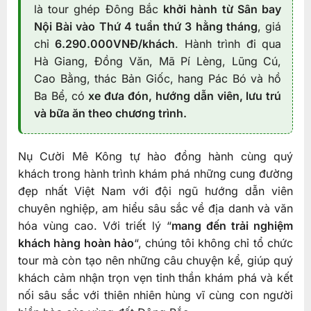
là tour ghép Đông Bắc
khởi hành từ Sân bay
Nội Bài vào Thứ 4 tuần thứ 3 hằng tháng
, giá
chỉ
6.290.000VNĐ/khách
. Hành trình đi qua
Hà Giang, Đồng Văn, Mã Pí Lèng, Lũng Cú,
Cao Bằng, thác Bản Giốc, hang Pác Bó và hồ
Ba Bể, có
xe đưa đón, hướng dẫn viên, lưu trú
và bữa ăn theo chương trình.
Nụ Cười Mê Kông tự hào đồng hành cùng quý
khách trong hành trình khám phá những cung đường
đẹp nhất Việt Nam với đội ngũ hướng dẫn viên
chuyên nghiệp, am hiểu sâu sắc về địa danh và văn
hóa vùng cao. Với triết lý “
mang đến trải nghiệm
khách hàng hoàn hảo
“, chúng tôi không chỉ tổ chức
tour mà còn tạo nên những câu chuyện kể, giúp quý
khách cảm nhận trọn vẹn tinh thần khám phá và kết
nối sâu sắc với thiên nhiên hùng vĩ cùng con người