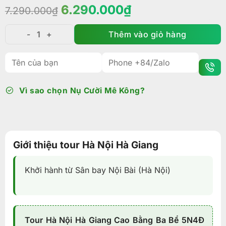
Giá
Giá
6.290.000
₫
7.290.000
₫
gốc
hiện
là:
tại
Thêm vào giỏ hàng
Tour Hà Nội Hà Giang Cao Bằng Ba Bể: Cung Đường 
7.290.000₫.
là:
6.290.000₫.
Vì sao chọn Nụ Cười Mê Kông?
Giới thiệu tour Hà Nội Hà Giang
Khởi hành từ Sân bay Nội Bài (Hà Nội)
Tour Hà Nội Hà Giang Cao Bằng Ba Bể 5N4Đ