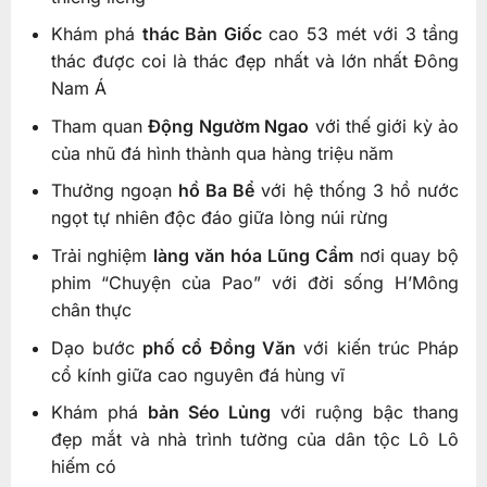
Khám phá
thác Bản Giốc
cao 53 mét với 3 tầng
thác được coi là thác đẹp nhất và lớn nhất Đông
Nam Á
Tham quan
Động Ngườm Ngao
với thế giới kỳ ảo
của nhũ đá hình thành qua hàng triệu năm
Thưởng ngoạn
hồ Ba Bể
với hệ thống 3 hồ nước
ngọt tự nhiên độc đáo giữa lòng núi rừng
Trải nghiệm
làng văn hóa Lũng Cẩm
nơi quay bộ
phim “Chuyện của Pao” với đời sống H’Mông
chân thực
Dạo bước
phố cổ Đồng Văn
với kiến trúc Pháp
cổ kính giữa cao nguyên đá hùng vĩ
Khám phá
bản Séo Lủng
với ruộng bậc thang
đẹp mắt và nhà trình tường của dân tộc Lô Lô
hiếm có