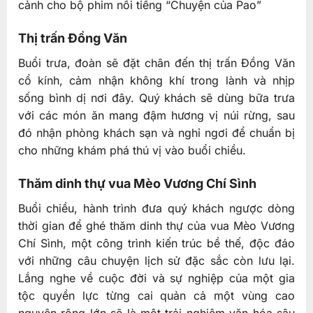
cảnh cho bộ phim nổi tiếng “Chuyện của Pao”
Thị trấn Đồng Văn
Buổi trưa, đoàn sẽ đặt chân đến thị trấn Đồng Văn
cổ kính, cảm nhận không khí trong lành và nhịp
sống bình dị nơi đây. Quý khách sẽ dùng bữa trưa
với các món ăn mang đậm hương vị núi rừng, sau
đó nhận phòng khách sạn và nghỉ ngơi để chuẩn bị
cho những khám phá thú vị vào buổi chiều.
Thăm dinh thự vua Mèo Vương Chí Sình
Buổi chiều, hành trình đưa quý khách ngược dòng
thời gian để ghé thăm dinh thự của vua Mèo Vương
Chí Sình, một công trình kiến trúc bề thế, độc đáo
với những câu chuyện lịch sử đặc sắc còn lưu lại.
Lắng nghe về cuộc đời và sự nghiệp của một gia
tộc quyền lực từng cai quản cả một vùng cao
nguyên rộng lớn sẽ là một trải nghiệm văn hóa sâu