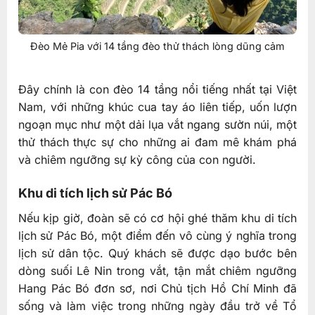
Đèo Mẻ Pia với 14 tầng đèo thử thách lòng dũng cảm
Đây chính là con đèo 14 tầng nổi tiếng nhất tại Việt
Nam, với những khúc cua tay áo liên tiếp, uốn lượn
ngoạn mục như một dải lụa vắt ngang sườn núi, một
thử thách thực sự cho những ai đam mê khám phá
và chiêm ngưỡng sự kỳ công của con người.
Khu di tích lịch sử Pác Bó
Nếu kịp giờ, đoàn sẽ có cơ hội ghé thăm khu di tích
lịch sử Pác Bó, một điểm đến vô cùng ý nghĩa trong
lịch sử dân tộc. Quý khách sẽ được dạo bước bên
dòng suối Lê Nin trong vắt, tận mắt chiêm ngưỡng
Hang Pác Bó đơn sơ, nơi Chủ tịch Hồ Chí Minh đã
sống và làm việc trong những ngày đầu trở về Tổ