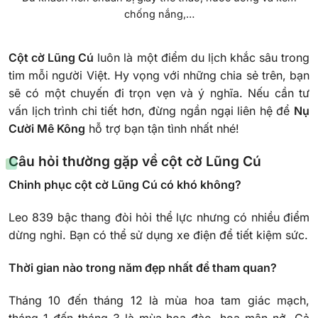
chống nắng,…
Cột cờ Lũng Cú
luôn là một điểm du lịch khắc sâu trong
tim mỗi người Việt. Hy vọng với những chia sẻ trên, bạn
sẽ có một chuyến đi trọn vẹn và ý nghĩa. Nếu cần tư
vấn lịch trình chi tiết hơn, đừng ngần ngại liên hệ để
Nụ
Cười Mê Kông
hỗ trợ bạn tận tình nhất nhé!
Câu hỏi thường gặp về cột cờ Lũng Cú
Chinh phục cột cờ Lũng Cú có khó không?
Leo 839 bậc thang đòi hỏi thể lực nhưng có nhiều điểm
dừng nghỉ. Bạn có thể sử dụng xe điện để tiết kiệm sức.
Thời gian nào trong năm đẹp nhất để tham quan?
Tháng 10 đến tháng 12 là mùa hoa tam giác mạch,
tháng 1 đến tháng 3 là mùa hoa đào, hoa mận nở. Cả