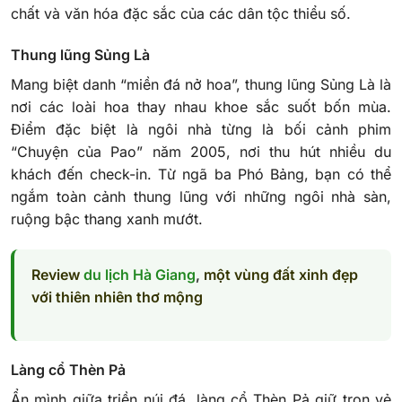
chất và văn hóa đặc sắc của các dân tộc thiểu số.
Thung lũng Sủng Là
Mang biệt danh “miền đá nở hoa”, thung lũng Sủng Là là
nơi các loài hoa thay nhau khoe sắc suốt bốn mùa.
Điểm đặc biệt là ngôi nhà từng là bối cảnh phim
“Chuyện của Pao” năm 2005, nơi thu hút nhiều du
khách đến check-in. Từ ngã ba Phó Bảng, bạn có thể
ngắm toàn cảnh thung lũng với những ngôi nhà sàn,
ruộng bậc thang xanh mướt.
Review
du lịch Hà Giang
,
một vùng đất xinh đẹp
với thiên nhiên thơ mộng
Làng cổ Thèn Pả
Ẩn mình giữa triền núi đá, làng cổ Thèn Pả giữ trọn vẻ