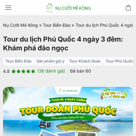
Chuyển
đến
nội
Nụ Cười Mê Kông
»
Tour Biển Đảo
»
Tour du lịch Phú Quốc 4 ngà
dung
Tour du lịch Phú Quốc 4 ngày 3 đêm:
Khám phá đảo ngọc
Tour Biển Đảo
Sản phẩm gợi ý
Tour Khách đoàn
Tour Phú Quốc
(
36
đánh giá)
Đã bán
60
4.8
4.8
36
trên 5
dựa trên
đánh giá