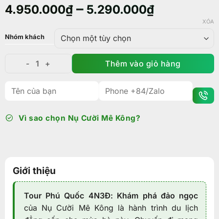
–
4.950.000
₫
5.290.000
₫
XÓA
Nhóm khách
Thêm vào giỏ hàng
Tour du lịch Phú Quốc 4 ngày 3 đêm: Khám phá đảo n
Vì sao chọn Nụ Cười Mê Kông?
Giới thiệu
Tour Phú Quốc 4N3Đ: Khám phá đảo ngọc
của Nụ Cười Mê Kông là hành trình du lịch