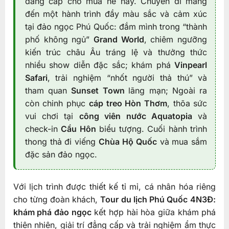
đẳng cấp cho mùa hè này. Chuyến đi mang
đến một hành trình đầy màu sắc và cảm xúc
tại đảo ngọc Phú Quốc: đắm mình trong “thành
phố không ngủ”
Grand World
, chiêm ngưỡng
kiến trúc châu Âu tráng lệ và thưởng thức
nhiều show diễn đặc sắc; khám phá
Vinpearl
Safari
, trải nghiệm “nhốt người thả thú” và
tham quan
Sunset Town
lãng mạn; Ngoài ra
còn chinh phục
cáp treo Hòn Thơm
, thõa sức
vui chơi tại
công viên nước Aquatopia
và
check-in
Cầu Hôn
biểu tượng. Cuối hành trình
thong thả đi viếng
Chùa Hộ Quốc
và mua sắm
đặc sản đảo ngọc.
Với lịch trình được thiết kế tỉ mỉ, cá nhân hóa riêng
cho từng đoàn khách,
Tour du lịch Phú Quốc
4N3Đ:
khám phá đảo ngọc
kết hợp hài hòa giữa khám phá
thiên nhiên, giải trí đẳng cấp và trải nghiệm ẩm thực