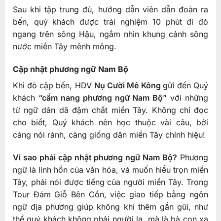
Sau khi tập trung đủ, hướng dẫn viên dẫn đoàn ra
bến, quý khách được trải nghiệm 10 phút đi đò
ngang trên sông Hậu, ngắm nhìn khung cảnh sông
nước miền Tây mênh mông.
Cập nhật phương ngữ Nam Bộ
Khi đò cập bến, HDV
Nụ Cười Mê Kông
gửi đến Quý
khách
“cẩm nang phương ngữ Nam Bộ”
với những
từ ngữ dân dã đậm chất miền Tây. Không chỉ đọc
cho biết, Quý khách nên học thuộc vài câu, bởi
càng nói rành, càng giống dân miền Tây chính hiệu!
Vì sao phải cập nhật phương ngữ Nam Bộ?
Phương
ngữ là linh hồn của văn hóa, và muốn hiểu trọn miền
Tây, phải nói được tiếng của người miền Tây. Trong
Tour Đám Giỗ Bên Cồn, việc giao tiếp bằng ngôn
ngữ địa phương giúp không khí thêm gần gũi, như
thể quý khách không phải người lạ, mà là bà con xa