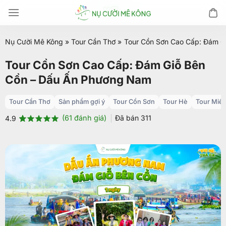
Chuyển
đến
nội
Nụ Cười Mê Kông
»
Tour Cần Thơ
»
Tour Cồn Sơn Cao Cấp: Đám G
dung
Tour Cồn Sơn Cao Cấp: Đám Giỗ Bên
Cồn – Dấu Ấn Phương Nam
Tour Cần Thơ
Sản phẩm gợi ý
Tour Cồn Sơn
Tour Hè
Tour Miền
(
61
đánh giá)
Đã bán
311
4.9
4.9
61
trên 5
dựa trên
đánh giá