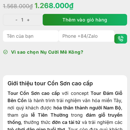
Giá
Giá
1.268.000
₫
1.568.000
₫
gốc
hiện
là:
tại
Thêm vào giỏ hàng
Tour Cồn Sơn Cao Cấp: Đám Giỗ Bên Cồn - Dấu Ấn P
1.568.000₫.
là:
1.268.000₫.
Vì sao chọn Nụ Cười Mê Kông?
Giới thiệu tour Cồn Sơn cao cấp
Tour Cồn Sơn cao cấp
với concept
Tour Đám Giỗ
Bên Cồn
là hành trình trải nghiệm văn hóa miền Tây,
nơi quý khách được
hóa thân thành người Nam Bộ
,
tham gia
lễ Tiên Thường
trong
đám giỗ truyền
thống
, thưởng thức
đờn ca tài tử
và trải nghiệm các
trò chơi dân gian tuổi thơ
. Tour còn đưa quý khách