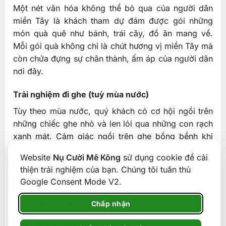
Một nét văn hóa không thể bỏ qua của người dân
miền Tây là khách tham dự đám được gói những
món quà quê như bánh, trái cây, đồ ăn mang về.
Mỗi gói quà không chỉ là chút hương vị miền Tây mà
còn chứa đựng sự chân thành, ấm áp của người dân
nơi đây.
Trải nghiệm đi ghe (tuỳ mùa nước)
Tùy theo mùa nước, quý khách có cơ hội ngồi trên
những chiếc ghe nhỏ và len lỏi qua những con rạch
xanh mát. Cảm giác ngồi trên ghe bồng bềnh khi
gió thổi lồng lộng là cảm giác làm cho quý khách
Website
Nụ Cười Mê Kông
sử dụng cookie để cải
khó quên.
thiện trải nghiệm của bạn. Chúng tôi tuân thủ
Google Consent Mode V2.
Quay về nhà cô Út
Đến chiều, đoàn di chuyển về nhà Cô Út
Chấp nhận
Làm đá bào tuổi thơ