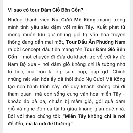
Vì sao có tour Đám Giỗ Bên Cồn?
Những thành viên
Nụ Cười Mê Kông
mang trong
mình tình yêu sâu đậm với miền Tây. Xuất phát từ
mong muốn lưu giữ những giá trị văn hóa truyền
thống đang dần mai một,
Tour Dấu Ấn Phương Nam
ra đời concept đầu tiên mang tên
Tour Đám Giỗ Bên
Cồn
– một chuyến đi đưa du khách trở về với ký ức
Nam Bộ xưa – nơi đám giỗ không chỉ là tưởng nhớ
tổ tiên, mà còn là dịp sum họp, gặp gỡ. Chính
những nét văn hóa ấy đã thôi thúc Nụ Cười Mê Kông
tạo nên hành trình này, để quý khách không chỉ đi
tham quan, mà còn sống cùng văn hoá miền Tây –
khoác áo bà ba, chuẩn bị mâm giỗ, gói quà đám
giỗ và nghe đờn ca tài tử giữa không gian quê nhà.
Bởi với theo chúng tôi:
“Miền Tây không chỉ là nơi
để đến, mà là nơi để thương”.