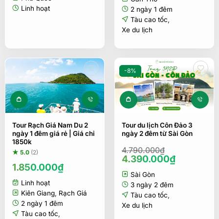
là:
tại
400.000₫.
là:
Linh hoạt
2 ngày 1 đêm
300.000₫.
Tàu cao tốc
,
Xe du lịch
-8%
Tour Rạch Giá Nam Du 2
Tour du lịch Côn Đảo 3
ngày 1 đêm giá rẻ | Giá chỉ
ngày 2 đêm từ Sài Gòn
1850k
4.790.000
₫
★ 5.0
(2)
Giá
Giá
4.390.000
₫
1.850.000
₫
gốc
hiện
Sài Gòn
là:
tại
Linh hoạt
4.790.000₫.
là:
3 ngày 2 đêm
Kiên Giang
,
Rạch Giá
4.390.00
Tàu cao tốc
,
2 ngày 1 đêm
Xe du lịch
Tàu cao tốc
,