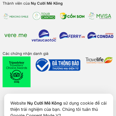
Thành viên của
Nụ Cười Mê Kông
Các chứng nhận danh giá
Website
Nụ Cười Mê Kông
sử dụng cookie để cải
Bản quyền của
Nụ Cười Mê Kông
® 2026. CÔNG TY CỔ PHẦN
thiện trải nghiệm của bạn. Chúng tôi tuân thủ
THƯƠNG MẠI DU LỊCH NỤ CƯỜI MÊ KÔNG. GPDKKD: 1801511350
Google Consent Mode V2.
do sở KH & ĐT TP. Cần Thơ cấp ngày 24/01/2017. Số giấy phép kinh