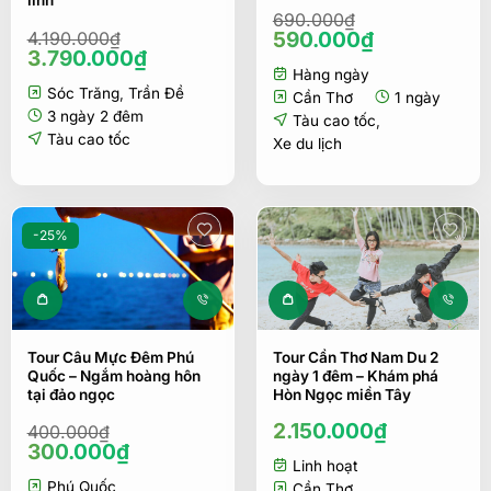
linh
690.000
₫
Giá
Giá
590.000
₫
4.190.000
₫
Giá
Giá
3.790.000
₫
gốc
hiện
gốc
hiện
Hàng ngày
là:
tại
Sóc Trăng
,
Trần Đề
là:
tại
690.000₫.
là:
Cần Thơ
1 ngày
4.190.000₫.
là:
3 ngày 2 đêm
590.000₫.
Tàu cao tốc
,
3.790.000₫.
Tàu cao tốc
Xe du lịch
-25%
Tour Câu Mực Đêm Phú
Tour Cần Thơ Nam Du 2
Quốc – Ngắm hoàng hôn
ngày 1 đêm – Khám phá
tại đảo ngọc
Hòn Ngọc miền Tây
2.150.000
₫
400.000
₫
Giá
Giá
300.000
₫
Linh hoạt
gốc
hiện
Phú Quốc
Cần Thơ