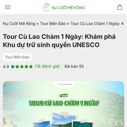
Chuyển
đến
nội
Nụ Cười Mê Kông
»
Tour Biển Đảo
»
Tour Cù Lao Chàm 1 Ngày: Kh
dung
Tour Cù Lao Chàm 1 Ngày: Khám phá
Khu dự trữ sinh quyển UNESCO
Tour Biển Đảo
(
18
đánh giá)
Đã bán
55
4.9
4.9
18
trên 5
dựa trên
đánh giá