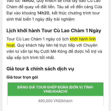
Vào lúc
14h00
, Quý khách sẽ chia tay đảo Cù Lao
Chàm để quay về đất liền. Tàu sẽ về đến cảng Cửa
Đại vào khoảng
14h20
, kết thúc chương trình tour
sinh thái biển 1 ngày đầy trải nghiệm
Lịch khởi hành Tour Cù Lao Chàm 1 Ngày
Tour Cù Lao Chàm 1 ngày có lịch
khởi hành linh
hoạt
. Quý khách hãy liên hệ trực tiếp với Chuyên
viên tư vấn tại Nụ Cười Mê Kông để được hỗ trợ và
sắp xếp lịch trình tốt nhất.
Giá tour & chính sách dịch vụ
Giá tour trọn gói
BẢNG GIÁ TOUR GHÉP ĐOÀN (ĐƠN VỊ TÍNH:
VNĐ/KHÁCH)
490,000 VND/khách