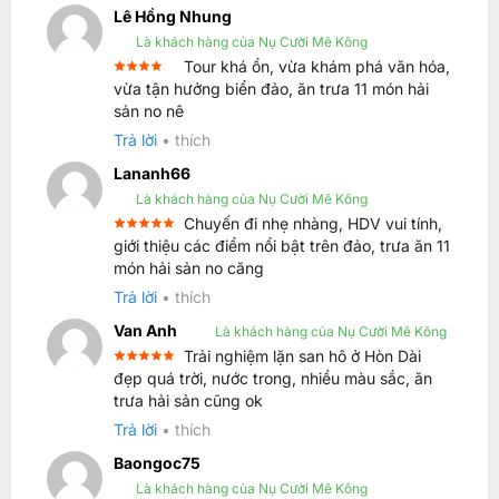
Lê Hồng Nhung
Là khách hàng của Nụ Cười Mê Kông
Tour khá ổn, vừa khám phá văn hóa,
Được
vừa tận hưởng biển đảo, ăn trưa 11 món hải
xếp
sản no nê
4
hạng
5 sao
Trả lời
•
thích
Lananh66
Là khách hàng của Nụ Cười Mê Kông
Chuyến đi nhẹ nhàng, HDV vui tính,
Được xếp
giới thiệu các điểm nổi bật trên đảo, trưa ăn 11
5
hạng
5
món hải sản no căng
sao
Trả lời
•
thích
Van Anh
Là khách hàng của Nụ Cười Mê Kông
Trải nghiệm lặn san hô ở Hòn Dài
Được xếp
đẹp quá trời, nước trong, nhiều màu sắc, ăn
5
hạng
5
trưa hải sản cũng ok
sao
Trả lời
•
thích
Baongoc75
Là khách hàng của Nụ Cười Mê Kông