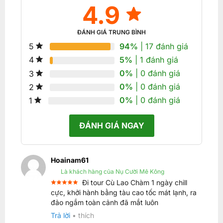
4.9
ĐÁNH GIÁ TRUNG BÌNH
94%
| 17 đánh giá
5
5%
| 1 đánh giá
4
0%
| 0 đánh giá
3
0%
| 0 đánh giá
2
0%
| 0 đánh giá
1
ĐÁNH GIÁ NGAY
Hoainam61
Là khách hàng của Nụ Cười Mê Kông
Đi tour Cù Lao Chàm 1 ngày chill
Được xếp
cực, khởi hành bằng tàu cao tốc mát lạnh, ra
5
hạng
5
đảo ngắm toàn cảnh đã mắt luôn
sao
Trả lời
•
thích