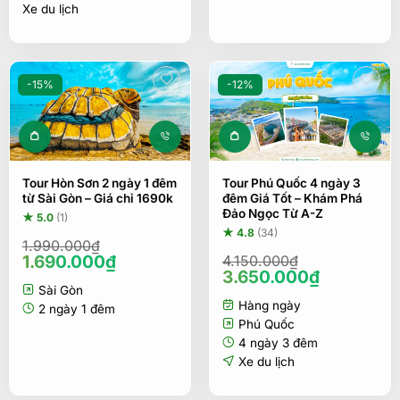
Xe du lịch
-15%
-12%
Tour Hòn Sơn 2 ngày 1 đêm
Tour Phú Quốc 4 ngày 3
từ Sài Gòn – Giá chỉ 1690k
đêm Giá Tốt – Khám Phá
Đảo Ngọc Từ A-Z
★ 5.0
(1)
★ 4.8
(34)
1.990.000
₫
Giá
Giá
1.690.000
₫
4.150.000
₫
Giá
Giá
3.650.000
₫
gốc
hiện
gốc
hiện
Sài Gòn
là:
tại
Hàng ngày
là:
tại
1.990.000₫.
là:
2 ngày 1 đêm
4.150.000₫.
là:
Phú Quốc
1.690.000₫.
3.650.00
4 ngày 3 đêm
Xe du lịch