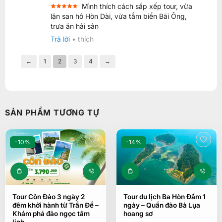
Mình thích cách sắp xếp tour, vừa
Được xếp
lặn san hô Hòn Dài, vừa tắm biển Bãi Ông,
5
hạng
5
trưa ăn hải sản
sao
Trả lời
•
thích
←
1
2
3
4
→
SẢN PHẨM TƯƠNG TỰ
-10%
-14%
Tour Côn Đảo 3 ngày 2
Tour du lịch Ba Hòn Đầm 1
đêm khởi hành từ Trần Đề –
ngày – Quần đảo Bà Lụa
Khám phá đảo ngọc tâm
hoang sơ