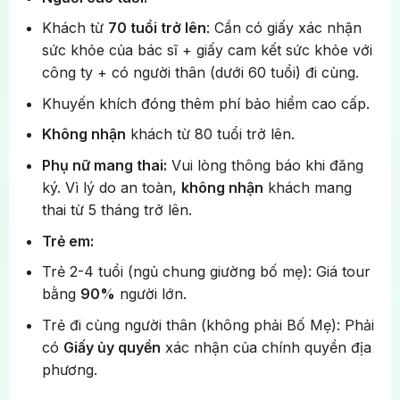
Atomium
Khách từ
70 tuổi trở lên
: Cần có giấy xác nhận
sức khỏe của bác sĩ + giấy cam kết sức khỏe với
Quảng trường Lớn (Grand Place)
công ty + có người thân (dưới 60 tuổi) đi cùng.
Một trong những quảng trường đẹp nhất Châu Âu
Khuyến khích đóng thêm phí bảo hiểm cao cấp.
với nền đá hoa cương và bao quanh bởi những tòa
Không nhận
khách từ 80 tuổi trở lên.
nhà Guildhalls tráng lệ mang kiến trúc Baroque và
Gothic lộng lẫy.
Phụ nữ mang thai:
Vui lòng thông báo khi đăng
ký. Vì lý do an toàn,
không nhận
khách mang
Ngắm nhìn vẻ đẹp của sự lãng mạn chốn Paris – Tháp
thai từ 5 tháng trở lên.
Eiffel
Trẻ em:
Trẻ 2-4 tuổi (ngủ chung giường bố mẹ): Giá tour
Quảng trường Concorde
bằng
90%
người lớn.
Tham quan
quảng trường
Concorde
rộng lớn nằm
Trẻ đi cùng người thân (không phải Bố Mẹ): Phải
tại đầu phía đông của đại lộ Champs-Élysées. Đây
có
Giấy ủy quyền
xác nhận của chính quyền địa
là một trong những quảng trường nổi tiếng nhất
phương.
Paris với ngọn tháp bút đá Ai Cập cổ đại sừng sững