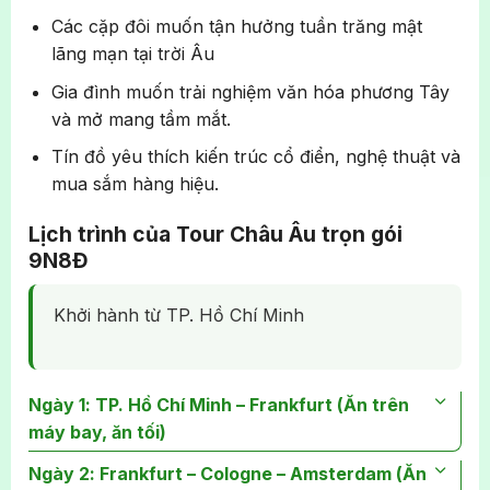
Các cặp đôi muốn tận hưởng tuần trăng mật
lãng mạn tại trời Âu
Gia đình muốn trải nghiệm văn hóa phương Tây
và mở mang tầm mắt.
Tín đồ yêu thích kiến trúc cổ điển, nghệ thuật và
mua sắm hàng hiệu.
Lịch trình của Tour Châu Âu trọn gói
9N8Đ
Khởi hành từ TP. Hồ Chí Minh
Ngày 1: TP. Hồ Chí Minh – Frankfurt (Ăn trên
máy bay, ăn tối)
Buổi sáng, Quý khách tập trung tại sân bay
Ngày 2: Frankfurt – Cologne – Amsterdam (Ăn
Tân