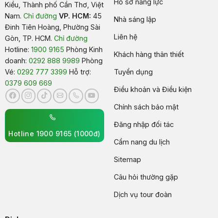
Hồ sơ năng lực
Kiều, Thành phố Cần Thơ, Việt
Nam
.
Chỉ đường
VP. HCM:
45
Nhà sáng lập
Đinh Tiên Hoàng, Phường Sài
Liên hệ
Gòn, TP. HCM.
Chỉ đường
Hotline:
1900 9165
Phòng Kinh
Khách hàng thân thiết
doanh:
0292 888 9989
Phòng
Vé:
0292 777 3399
Hỗ trợ:
Tuyển dụng
0379 609 669
Điều khoản và Điều kiện
Chính sách bảo mật
Đăng nhập đối tác
Hotline 1900 9165 (1000đ)
Cẩm nang du lịch
Sitemap
Câu hỏi thường gặp
Dịch vụ tour đoàn