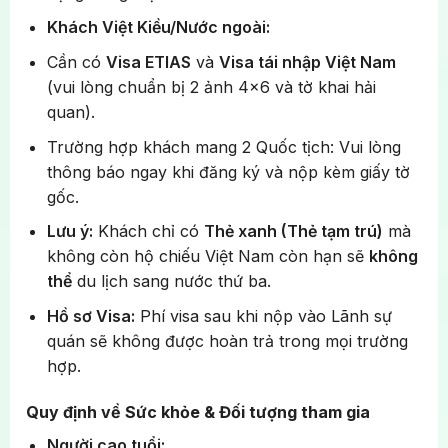
Mô hình Atomium
Khách Việt Kiều/Nước ngoài:
Mua sắm tại Trung tâm thương mại Vittorio Emanuelle
sang trọng
Chiêm ngưỡng biểu tượng của nước Bỉ hiện đại,
Cần có
Visa ETIAS
và
Visa tái nhập Việt Nam
được xây dựng cho Hội chợ Thế giới 1958. Công
(vui lòng chuẩn bị 2 ảnh 4×6 và tờ khai hải
trình mô phỏng tinh thể sắt phóng đại 165 tỷ lần với
quan).
Tham quan bên ngoài Bảo tàng nghệ thuật The Louvre
9 quả cầu thép khổng lồ sáng loáng, tạo nên một
Trường hợp khách mang 2 Quốc tịch: Vui lòng
kiến trúc độc đáo “có một không hai”.
thông báo ngay khi đăng ký và nộp kèm giấy tờ
Tháp Eiffel
gốc.
Chiêm ngưỡng công trình kiến trúc bằng thép vĩ đại
Lưu ý:
Khách chỉ có
Thẻ xanh (Thẻ tạm trú)
mà
của hai thế kỷ trước, đến nay vẫn là biểu tượng
không còn hộ chiếu Việt Nam còn hạn sẽ
không
kiêu hãnh của Paris và niềm tự hào của người dân
thể
du lịch sang nước thứ ba.
Pháp. Đứng dưới chân tháp cao 324m sừng sững
Hồ sơ Visa:
Phí visa sau khi nộp vào Lãnh sự
bên dòng sông Seine thơ mộng, quý khách sẽ cảm
quán sẽ không được hoàn trả trong mọi trường
nhận được vẻ đẹp tráng lệ và lưu lại những bức
hợp.
ảnh kỷ niệm tuyệt đẹp với biểu tượng nổi tiếng nhất
thế giới này.
Quy định về Sức khỏe & Đối tượng tham gia
Chiêm ngưỡng biểu tượng của nước Bỉ – Mô hình
Người cao tuổi: