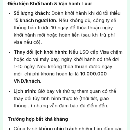
ở trung tâm.
Tham quan Quảng trường lớn (Grand Place) tại Bỉ
Điều kiện Khởi hành & Vận hành Tour
Số lượng khách:
Đoàn khởi hành khi đủ tối thiểu
Buổi chiều, xe đưa Quý khách khởi hành đến Lille
15 khách người lớn
. Nếu không đủ, công ty sẽ
(Pháp), Đoàn dùng cơm tối tại nhà hàng địa
thông báo trước 10 ngày để thỏa thuận ngày
phương.
khởi hành mới hoặc hoàn tiền (sau khi trừ phí
visa nếu có).
Khám phá thành phố Lille về đêm
Thay đổi lịch khởi hành:
Nếu LSQ cấp Visa chậm
Quý khách
tự do dạo bước khám phá
vẻ đẹp cổ
hoặc do vé máy bay, ngày khởi hành có thể dời
kính và lãng mạn của thành phố Lille khi lên đèn.
1-10 ngày. Nếu không thỏa thuận được ngày
Chiêm ngưỡng kiến trúc Flemish đặc trưng tại
mới, chi phí không hoàn lại là
10.000.000
Quảng trường Grand Place, ngắm nhìn Tòa nhà
Tham quan Quảng trường Concorde rộng lớn
VNĐ/khách
.
Sàn giao dịch Chứng khoán cũ (Vieille Bourse) lộng
Lịch trình:
Giờ bay và thứ tự tham quan có thể
lẫy hay thưởng thức một ly bia địa phương tại các
Trải nghiệm Ngồi thuyền Bateaux Parisiens
thay đổi tùy tình hình thực tế (thời tiết, giao
quán bar nhộn nhịp trong khu phố cổ Vieux Lille.
thông…) nhưng vẫn đảm bảo đủ điểm đến.
trên Sông Seine
Nghỉ đêm tại Lille
Quý khách sẽ được ngắm nhìn những di sản văn
Trường hợp bất khả kháng
hóa thế giới được UNESCO công nhận tại Paris trên
Công ty sẽ
không chịu trách nhiệm
bảo đảm các