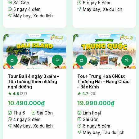
Sài Gòn
6 ngày 5 đêm
5 ngày 4 đêm
Máy bay
,
Xe du lịch
Máy bay
,
Xe du lịch
Tour Bali 4 ngày 3 đêm –
Tour Trung Hoa 6N6Đ:
Tận hưởng thiên đường
Thượng Hải – Hàng Châu
nghĩ dưỡng
– Bắc Kinh
★ 4.8
(27)
★ 4.7
(29)
10.490.000
₫
19.990.000
₫
Thứ 6
Sài Gòn
Linh hoạt
4 ngày 3 đêm
Sài Gòn
Máy bay
,
Xe du lịch
6 ngày 5 đêm
Máy bay
,
Tàu du lịch