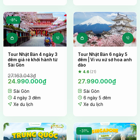
-8%
Tour Nhật Bản 4 ngày 3
Tour Nhật Bản 6 ngày 5
đêm giá rẻ khởi hành từ
đêm | Vi vu xứ sở hoa anh
Sài Gòn
đào
★ 4.6
(21)
27.163.043
₫
Giá
Giá
24.990.000
₫
27.990.000
₫
gốc
hiện
Sài Gòn
Sài Gòn
là:
tại
27.163.043₫.
là:
4 ngày 3 đêm
6 ngày 5 đêm
24.990.000₫.
Xe du lịch
Xe du lịch
-31%