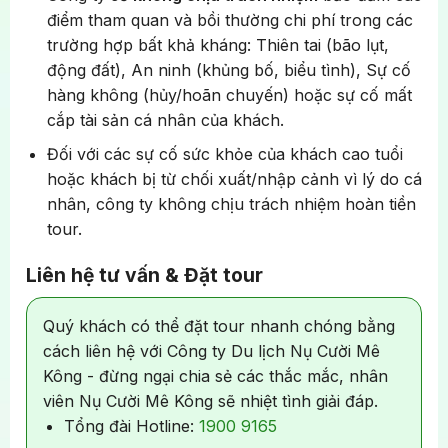
chuyến du thuyền
Bateaux Parisiens
, tận hưởng
điểm tham quan và bồi thường chi phí trong các
vẻ đẹp thơ mộng của những địa điểm nổi bật bên 2
trường hợp bất khả kháng: Thiên tai (bão lụt,
bờ sông Seine – nguồn cảm hứng bất tận của biết
động đất), An ninh (khủng bố, biểu tình), Sự cố
bao thi sĩ và họa sĩ.
(Đã bao gồm vé thuyền)
hàng không (hủy/hoãn chuyến) hoặc sự cố mất
cắp tài sản cá nhân của khách.
Buổi chiều, Quý khách dùng cơm tối tại nhà hàng
địa phương.
Đối với các sự cố sức khỏe của khách cao tuổi
hoặc khách bị từ chối xuất/nhập cảnh vì lý do cá
Nghỉ đêm tại Paris
nhân, công ty không chịu trách nhiệm hoàn tiền
Chiêm ngưỡng vẻ đẹp của thành phố Lille về đêm
tour.
Liên hệ tư vấn & Đặt tour
Quý khách có thể đặt tour nhanh chóng bằng
cách liên hệ với Công ty Du lịch Nụ Cười Mê
Kông - đừng ngại chia sẻ các thắc mắc, nhân
viên Nụ Cười Mê Kông sẽ nhiệt tình giải đáp.
Tổng đài Hotline:
1900 9165