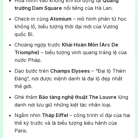
Hòa mình vào không khí sôi động tại
Quảng
trường Dam Square
nổi tiếng của Hà Lan.
Check-in cùng
Atomium
– mô hình phân tử học
khổng lồ, biểu tượng thời đại mới của Vương
quốc Bỉ.
Choáng ngợp trước
Khải Hoàn Môn (Arc De
Triomphe)
– biểu tượng vinh quang tráng lệ của
nước Pháp.
Dạo bước trên
Champs Elysees
– “Đại lộ Thiên
Đàng”, nơi được mệnh danh là đại lộ đẹp nhất
thế giới.
Ghé thăm
Bảo tàng nghệ thuật The Louvre
lừng
danh nơi lưu giữ những kiệt tác nhân loại.
Ngắm nhìn
Tháp Eiffel
– công trình vĩ đại của hai
thế kỷ trước và là biểu tượng kiêu hãnh của
Paris.