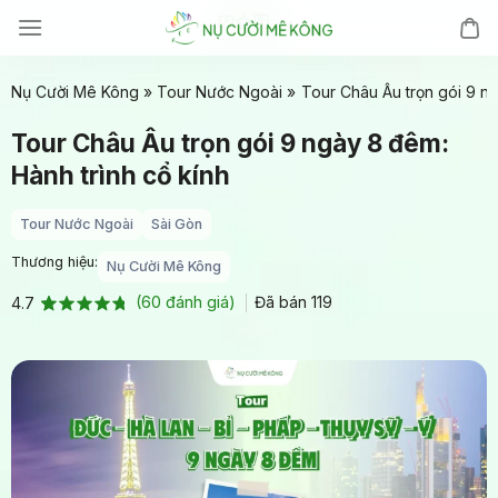
Chuyển
đến
nội
Nụ Cười Mê Kông
»
Tour Nước Ngoài
»
Tour Châu Âu trọn gói 9 ng
dung
Tour Châu Âu trọn gói 9 ngày 8 đêm:
Hành trình cổ kính
Tour Nước Ngoài
Sài Gòn
Thương hiệu:
Nụ Cười Mê Kông
(
60
đánh giá)
Đã bán
119
4.7
4.7
60
trên 5
dựa trên
đánh giá