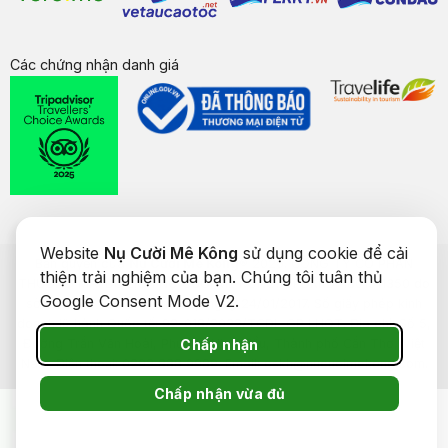
Các chứng nhận danh giá
Website
Nụ Cười Mê Kông
sử dụng cookie để cải
Bản quyền của
Nụ Cười Mê Kông
® 2026. CÔNG TY CỔ PHẦN
thiện trải nghiệm của bạn. Chúng tôi tuân thủ
THƯƠNG MẠI DU LỊCH NỤ CƯỜI MÊ KÔNG. GPDKKD: 1801511350 do
Google Consent Mode V2.
sở KH & ĐT TP. Cần Thơ cấp ngày 24/01/2017. Số giấy phép kinh
doanh lữ hành Quốc tế: 92-018/2022/TCDL-GP LHQT. Địa chỉ: Số 5,
Chấp nhận
Đường Trần Văn Hoài, Phường Ninh Kiều, Thành phố Cần Thơ, Việt
Nam. Điện thoại: 0292 888 9989. Email: cskh@nucuoimekong.com.
Chấp nhận vừa đủ