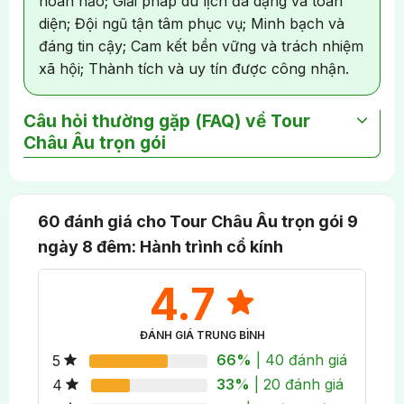
hoàn hảo; Giải pháp du lịch đa dạng và toàn
diện; Đội ngũ tận tâm phục vụ; Minh bạch và
đáng tin cậy; Cam kết bền vững và trách nhiệm
xã hội; Thành tích và uy tín được công nhận.
Câu hỏi thường gặp (FAQ) về Tour
Châu Âu trọn gói
Xin Visa Châu Âu theo tour Châu Âu trọn gói
9N8Đ có khó không?
60 đánh giá cho
Tour Châu Âu trọn gói 9
Hồ sơ xin visa Châu Âu yêu cầu sự tỉ mỉ và trung
ngày 8 đêm: Hành trình cổ kính
thực. Tuy nhiên, khi đi theo tour của Nụ Cười Mê
Kông, Quý khách sẽ được tư vấn sắp xếp hồ sơ
4.7
chứng minh tài chính và công việc sao cho hợp lý
nhất để tăng tỷ lệ đậu. Nếu hồ sơ rõ ràng, tỷ lệ đậu
ĐÁNH GIÁ TRUNG BÌNH
visa là rất cao.
66%
| 40 đánh giá
5
33%
| 20 đánh giá
4
Tour Châu Âu trọn gói 9N8Đ cần chuẩn bị trang