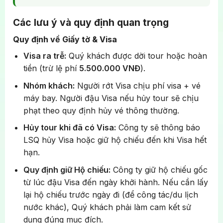
Brussels tham quan:
Lucerne. Tại đây, quý khách sẽ được chiêm ngưỡng
thương hiệu thời trang xa xỉ hàng đầu như Prada,
và sở hữu những mẫu đồng hồ tinh xảo từ các
Gucci, Louis Vuitton, cùng các quán cà phê lịch sử,
Buổi chiều, Đoàn dùng cơm tại nhà hàng địa
Các lưu ý và quy định quan trọng
Tượng Chú bé đứng tè (Manneken Pis)
thương hiệu hàng đầu thế giới với chất lượng và độ
tạo nên không gian đẳng cấp đậm chất Ý.
phương.
Quy định về Giấy tờ & Visa
chính xác tuyệt đối.
Check-in cùng bức tượng đồng nhỏ bé nhưng nổi
Buổi chiều, xe đưa Đoàn ra sân bay, quá cảnh tại
Dạo bước trên Champs Elysees – Đại lộ Thiên Đàng
Nghỉ đêm tại Milan
tiếng khắp thế giới, là biểu tượng văn hóa và tinh
Visa ra trễ:
Quý khách được dời tour hoặc hoàn
Nghỉ đêm tại Zurich hoặc khu vực lân cận
Ashgabat, Turkmenistan. Quý khách ăn uống trên
thần hài hước của người dân Brussels.
tiền (trừ lệ phí
5.500.000 VNĐ
).
máy bay.
Bảo tàng nghệ thuật The Louvre
Nhóm khách:
Người rớt Visa chịu phí visa + vé
máy bay. Người đậu Visa nếu hủy tour sẽ chịu
Nghỉ đêm trên máy bay
Quý khách tham quan bên ngoài
Bảo tàng nghệ
phạt theo quy định hủy vé thông thường.
thuật The Louvre
một trong những bảo tàng lớn và
nổi tiếng bậc nhất thế giới. Đây là điểm đến tuyệt
Hủy tour khi đã có Visa:
Công ty sẽ thông báo
vời mà các tín đồ nghệ thuật không thể bỏ lỡ, nơi
LSQ hủy Visa hoặc giữ hộ chiếu đến khi Visa hết
lưu giữ bức tranh Mona Lisa huyền thoại.
hạn.
Quy định giữ Hộ chiếu:
Công ty giữ hộ chiếu gốc
từ lúc đậu Visa đến ngày khởi hành. Nếu cần lấy
Hòa mình vào vẻ đẹp thơ mộng bên hồ Como
lại hộ chiếu trước ngày đi (để công tác/du lịch
Tham quan các trung tâm kim hoàn và đồng hồ danh
Check-in với tượng chú bé đứng tè nổi tiếng
nước khác), Quý khách phải làm cam kết sử
tiếng tại Lucerne
dụng đúng mục đích.