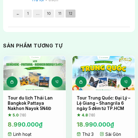
←
1
…
10
11
12
SẢN PHẨM TƯƠNG TỰ
Tour du lịch Thái Lan
Tour Trung Quốc: Đại Lý –
Bangkok Pattaya
Lệ Giang – Shangrila 6
Nakhon Nayok 5N4Đ
ngày 5 đêm từ TP.HCM
★ 5.0
(18)
★ 4.8
(18)
8.990.000
₫
18.990.000
₫
Linh hoạt
Thứ 3
Sài Gòn