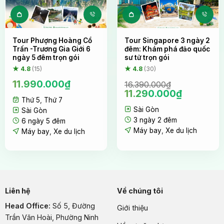
Tour Phượng Hoàng Cổ
Tour Singapore 3 ngày 2
Trấn -Trương Gia Giới 6
đêm: Khám phá đảo quốc
ngày 5 đêm trọn gói
sư tử trọn gói
★ 4.8
(15)
★ 4.8
(30)
11.990.000
₫
16.390.000
₫
Giá
Giá
11.290.000
₫
Thứ 5
,
Thứ 7
gốc
hiện
Sài Gòn
là:
tại
Sài Gòn
16.390.000₫.
là:
3 ngày 2 đêm
6 ngày 5 đêm
11.290.00
Máy bay
,
Xe du lịch
Máy bay
,
Xe du lịch
Liên hệ
Về chúng tôi
Head Office:
Số 5, Đường
Giới thiệu
Trần Văn Hoài, Phường Ninh