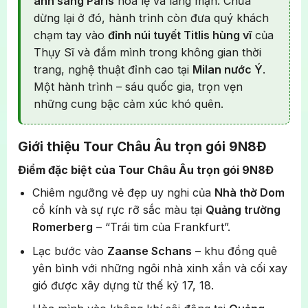
ánh sáng Paris
hoa lệ và lãng mạn. Chưa
dừng lại ở đó, hành trình còn đưa quý khách
chạm tay vào
đỉnh núi tuyết Titlis hùng vĩ
của
Thụy Sĩ và đắm mình trong không gian thời
trang, nghệ thuật đỉnh cao tại
Milan nước Ý
.
Một hành trình – sáu quốc gia, trọn vẹn
những cung bậc cảm xúc khó quên.
Giới thiệu Tour Châu Âu trọn gói 9N8Đ
Điểm đặc biệt của Tour Châu Âu trọn gói 9N8Đ
Chiêm ngưỡng vẻ đẹp uy nghi của
Nhà thờ Dom
cổ kính và sự rực rỡ sắc màu tại
Quảng trường
Romerberg
– “Trái tim của Frankfurt”.
Lạc bước vào
Zaanse Schans
– khu đồng quê
yên bình với những ngôi nhà xinh xắn và cối xay
gió được xây dựng từ thế kỷ 17, 18.