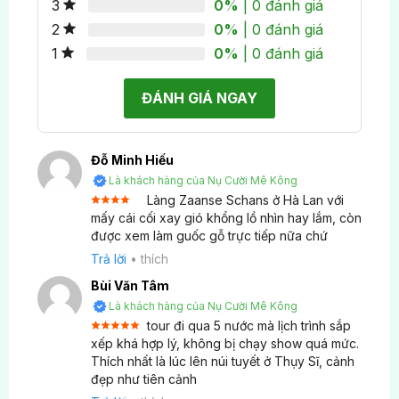
0%
| 0 đánh giá
3
phục gì cho ấm?
0%
| 0 đánh giá
2
0%
| 0 đánh giá
1
Mùa đông Châu Âu (Đức, Thụy Sĩ, Pháp…) nhiệt
độ thường từ -5 đến 10 độ C. Quý khách nhất định
ĐÁNH GIÁ NGAY
phải mang áo giữ nhiệt (heattech), áo phao lông vũ
dày, khăn len, mũ trùm tai, găng tay da/len và giày
đi bộ chống thấm nước/chống trượt khi lên núi
Đỗ Minh Hiếu
tuyết Titlis.
Là khách hàng của Nụ Cười Mê Kông
Làng Zaanse Schans ở Hà Lan với
Giá vé cáp treo lên núi tuyết Titlis Thụy Sĩ trong
Được
mấy cái cối xay gió khổng lồ nhìn hay lắm, còn
xếp
tour Châu Âu trọn gói 9N8Đ là bao nhiêu?
được xem làm guốc gỗ trực tiếp nữa chứ
4
hạng
5 sao
Trả lời
•
thích
Vé cáp treo Titlis (Rotair 360 độ) thường không bao
Bùi Văn Tâm
gồm trong giá tour cơ bản. Chi phí khoảng
Là khách hàng của Nụ Cười Mê Kông
3.500.000 VNĐ/khách. Đây là trải nghiệm “must-
tour đi qua 5 nước mà lịch trình sắp
try” để chạm tay vào tuyết vĩnh cửu và ngắm dãy
Được xếp
xếp khá hợp lý, không bị chạy show quá mức.
5
hạng
5
Alps hùng vĩ.
Thích nhất là lúc lên núi tuyết ở Thụy Sĩ, cảnh
sao
đẹp như tiên cảnh