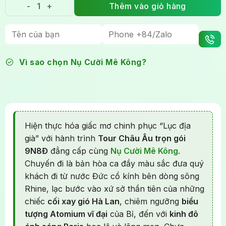
Thêm vào giỏ hàng
Tour Châu Âu trọn gói 9 ngày 8 đêm: Hành trình cổ 
Vì sao chọn Nụ Cười Mê Kông?
Hiện thực hóa giấc mơ chinh phục “Lục địa
già” với hành trình
Tour Châu Âu trọn gói
9N8Đ
đẳng cấp cùng
Nụ Cười Mê Kông
.
Chuyến đi là bản hòa ca đầy màu sắc đưa quý
khách đi từ nước Đức cổ kính bên dòng sông
Rhine, lạc bước vào xứ sở thần tiên của những
chiếc
cối xay gió Hà Lan
, chiêm ngưỡng
biểu
tượng Atomium vĩ đại
của Bỉ, đến với
kinh đô