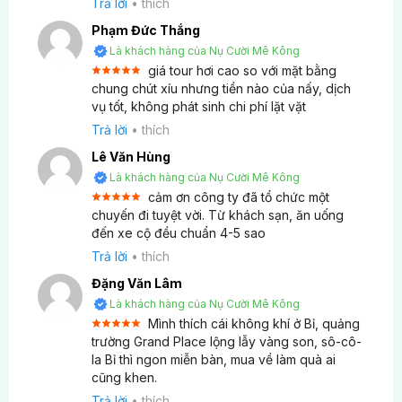
Chi phí phụ thu phòng đơn tour Châu Âu trọn gói
Trả lời
•
thích
9N8D là bao nhiêu?
Phạm Đức Thắng
Là khách hàng của Nụ Cười Mê Kông
Nếu Quý khách đi 1 mình và không có ai để ghép
giá tour hơi cao so với mặt bằng
phòng (hoặc muốn ở riêng tư), phí phụ thu phòng
Được xếp
chung chút xíu nhưng tiền nào của nấy, dịch
5
hạng
5
vụ tốt, không phát sinh chi phí lặt vặt
đơn là 13.000.000 VNĐ cho toàn bộ hành trình 9
sao
ngày.
Trả lời
•
thích
Lê Văn Hùng
Thời gian ngồi xe di chuyển giữa các nước trong
Là khách hàng của Nụ Cười Mê Kông
tour Châu Âu trọn gói 9N8Đ có lâu không?
cảm ơn công ty đã tổ chức một
Được xếp
chuyến đi tuyệt vời. Từ khách sạn, ăn uống
5
hạng
5
đến xe cộ đều chuẩn 4-5 sao
Vì đi qua trọn gói nên thời gian di chuyển bằng xe
sao
Trả lời
•
thích
khá nhiều (trung bình 3-5 tiếng/ngày). Tuy nhiên,
xe du lịch Châu Âu rất êm, cảnh quan hai bên
Đặng Văn Lâm
đường rất đẹp (như tranh vẽ) và cứ 2-3 tiếng tài xế
Là khách hàng của Nụ Cười Mê Kông
Mình thích cái không khí ở Bỉ, quảng
sẽ dừng trạm nghỉ ngơi 1 lần nên Quý khách sẽ
Được xếp
trường Grand Place lộng lẫy vàng son, sô-cô-
không cảm thấy quá mệt mỏi.
5
hạng
5
la Bỉ thì ngon miễn bàn, mua về làm quà ai
sao
cũng khen.
Trả lời
•
thích