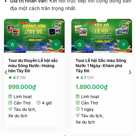
Giá trị nhân văn:
Kết nối trực tiếp với cộng đồng bản
địa một cách trân trọng nhất.
Tour du thuyền Lễ hội sắc
Tour Lễ hội Sắc màu Sông
màu Sông Nước: Hoàng
Nước 1 Ngày: Khám phá
hôn Tây Đô
Tây Đô
★ 4.7
(18)
★ 4.7
(25)
999.000
₫
1.890.000
₫
Linh hoạt
Linh hoạt
Cần Thơ
4 giờ
Cần Thơ
Tàu du lịch
,
1 ngày
Xe du lịch
Tàu du lịch
,
Xe du lịch