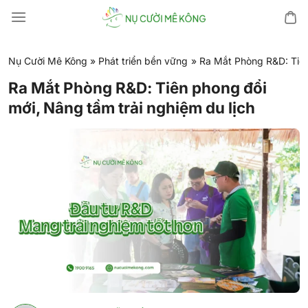
Chuyển
đến
nội
dung
Nụ Cười Mê Kông
»
Phát triển bền vững
»
Ra Mắt Phòng R&D: Tiên
Ra Mắt Phòng R&D: Tiên phong đổi
mới, Nâng tầm trải nghiệm du lịch