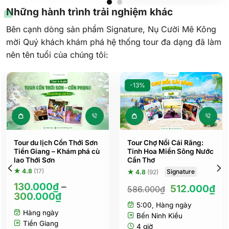
Những hành trình trải nghiệm khác
Bên cạnh dòng sản phẩm Signature, Nụ Cười Mê Kông
mời Quý khách khám phá hệ thống tour đa dạng đã làm
nên tên tuổi của chúng tôi:
-13%
Sản phẩm này có nhiều biến thể. Các tùy ch
Tour du lịch Cồn Thới Sơn
Tour Chợ Nổi Cái Răng:
Tiền Giang – Khám phá cù
Tinh Hoa Miền Sông Nước
lao Thới Sơn
Cần Thơ
★ 4.8
(17)
Signature
★ 4.8
(92)
130.000
₫
–
Giá
Gi
512.000
₫
586.000
₫
300.000
₫
gốc
hi
5:00
,
Hàng ngày
là:
tại
Hàng ngày
586.000₫.
là:
Bến Ninh Kiều
Tiền Giang
51
4 giờ