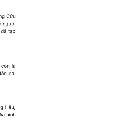
òng Cửu
n người
 đã tạo
 còn là
dân nơi
ng Hậu,
ịa hình