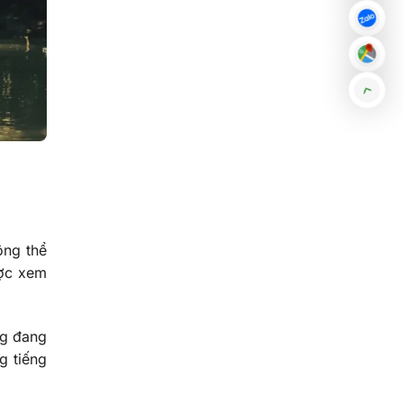
ông thể
ược xem
ng đang
g tiếng