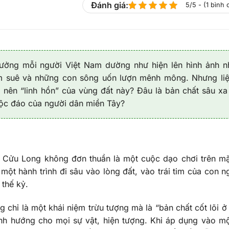
Đánh giá:
5/5 - (1 bình
ưởng mỗi người Việt Nam dường như hiện lên hình ảnh 
um suê và những con sông uốn lượn mênh mông. Nhưng li
o nên “linh hồn” của vùng đất này? Đâu là bản chất sâu xa
 độc đáo của người dân miền Tây?
g Cửu Long không đơn thuần là một cuộc dạo chơi trên m
một hành trình đi sâu vào lòng đất, vào trái tim của con n
 thế kỷ.
 chỉ là một khái niệm trừu tượng mà là “bản chất cốt lõi ở 
 định hướng cho mọi sự vật, hiện tượng. Khi áp dụng vào m