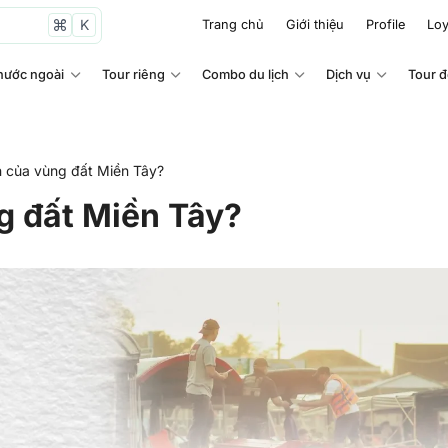
K
Trang chủ
Giới thiệu
Profile
Loy
nước ngoài
Tour riêng
Combo du lịch
Dịch vụ
Tour 
ồn của vùng đất Miền Tây?
g đất Miền Tây?