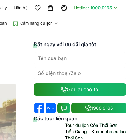
Hotline:
1900.9165
alty
Liên hệ
đoàn
Cẩm nang du lịch
Đặt ngay với ưu đãi giá tốt
Gọi lại cho tôi
1900 9165
Các tour liên quan
Tour du lịch Cồn Thới Sơn
Tiền Giang – Khám phá cù lao
Thới Sơn