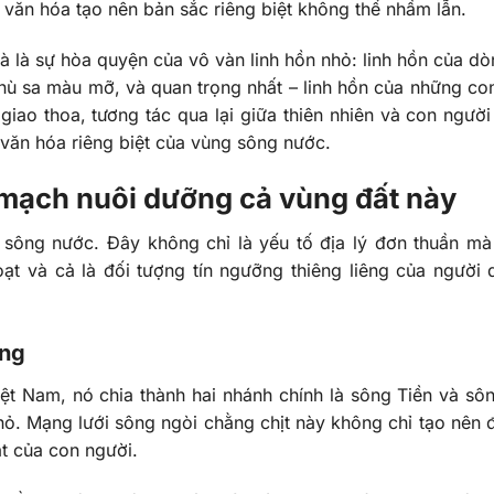
NA văn hóa tạo nên bản sắc riêng biệt không thể nhầm lẫn.
à là sự hòa quyện của vô vàn linh hồn nhỏ: linh hồn của d
ù sa màu mỡ, và quan trọng nhất – linh hồn của những co
giao thoa, tương tác qua lại giữa thiên nhiên và con người
 văn hóa riêng biệt của vùng sông nước.
mạch nuôi dưỡng cả vùng đất này
sông nước. Đây không chỉ là yếu tố địa lý đơn thuần mà
oạt và cả là đối tượng tín ngưỡng thiêng liêng của người 
ống
t Nam, nó chia thành hai nhánh chính là sông Tiền và sô
hỏ. Mạng lưới sông ngòi chằng chịt này không chỉ tạo nên đ
t của con người.