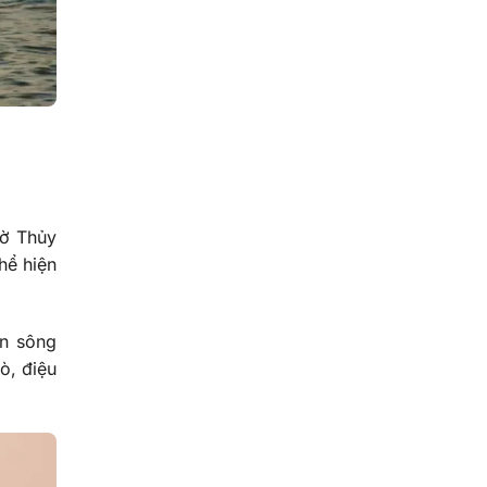
hờ Thủy
hể hiện
ơn sông
ò, điệu