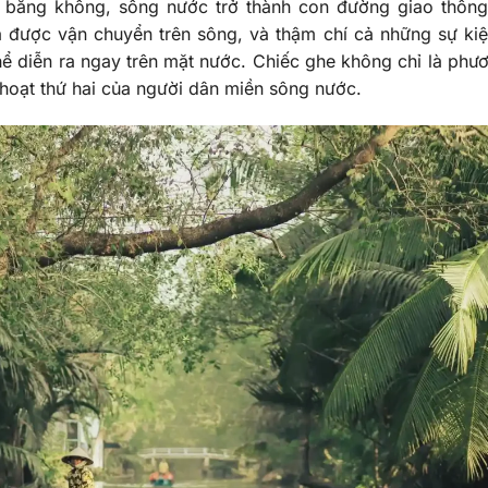
 bằng không, sông nước trở thành con đường giao thông
 được vận chuyển trên sông, và thậm chí cả những sự ki
hể diễn ra ngay trên mặt nước. Chiếc ghe không chỉ là phươ
 hoạt thứ hai của người dân miền sông nước.