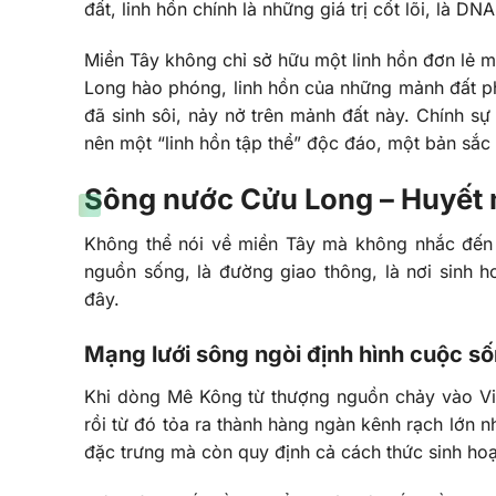
đất, linh hồn chính là những giá trị cốt lõi, là D
Miền Tây không chỉ sở hữu một linh hồn đơn lẻ m
Long hào phóng, linh hồn của những mảnh đất ph
đã sinh sôi, nảy nở trên mảnh đất này. Chính sự 
nên một “linh hồn tập thể” độc đáo, một bản sắc
Sông nước Cửu Long – Huyết 
Không thể nói về miền Tây mà không nhắc đến 
nguồn sống, là đường giao thông, là nơi sinh h
đây.
Mạng lưới sông ngòi định hình cuộc s
Khi dòng Mê Kông từ thượng nguồn chảy vào Việ
rồi từ đó tỏa ra thành hàng ngàn kênh rạch lớn n
đặc trưng mà còn quy định cả cách thức sinh hoạ