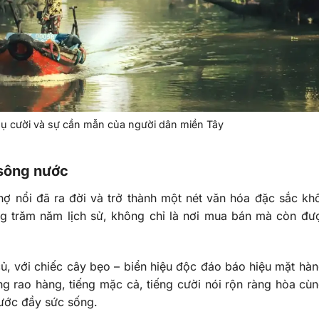
ụ cười và sự cần mẫn của người dân miền Tây
 sông nước
ợ nổi đã ra đời và trở thành một nét văn hóa đặc sắc kh
ng trăm năm lịch sử, không chỉ là nơi mua bán mà còn đ
củ, với chiếc cây bẹo – biển hiệu độc đáo báo hiệu mặt hà
ng rao hàng, tiếng mặc cả, tiếng cười nói rộn ràng hòa cùn
ước đầy sức sống.