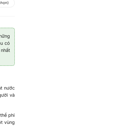
 chọn)
những
ệu có
 nhất
ặt nước
gười và
thể phi
ột vùng