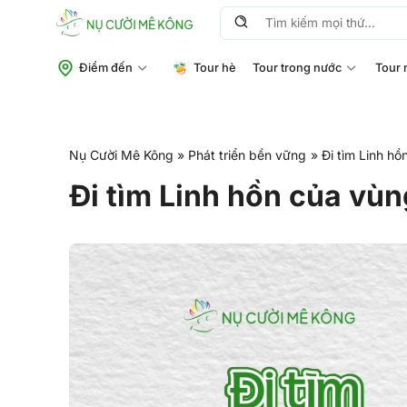
Chuyển
Tìm
đến
kiếm:
nội
Điểm đến
Tour hè
Tour trong nước
Tour 
dung
Nụ Cười Mê Kông
»
Phát triển bền vững
»
Đi tìm Linh h
Đi tìm Linh hồn của vùn