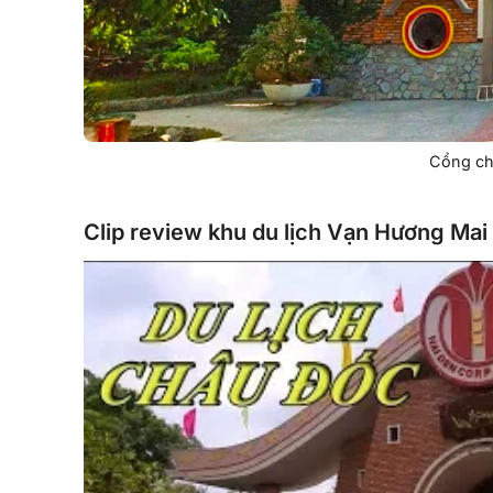
Cổng ch
Clip review khu du lịch Vạn Hương Mai