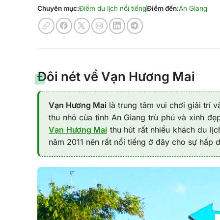
Chuyên mục:
Điểm du lịch nổi tiếng
Điểm đến:
An Giang
Đôi nét về Vạn Hương Mai
Vạn Hương Mai
là trung tâm vui chơi giải trí 
thu nhỏ của tỉnh An Giang trù phú và xinh đ
Vạn Hương Mai
thu hút rất nhiều khách du lị
năm 2011 nên rất nổi tiếng ở đây cho sự hấp 