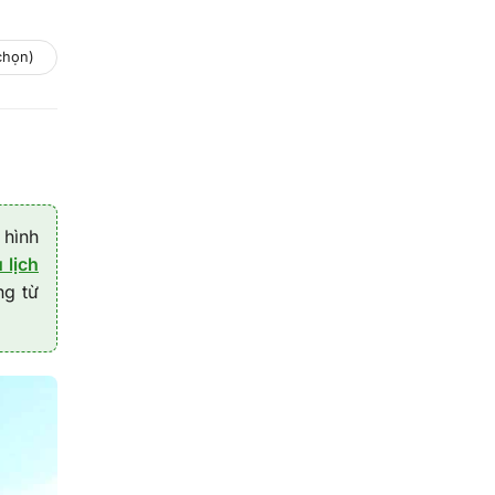
 chọn)
 hình
 lịch
ng từ