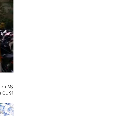
m xã Mỹ
m QL 91