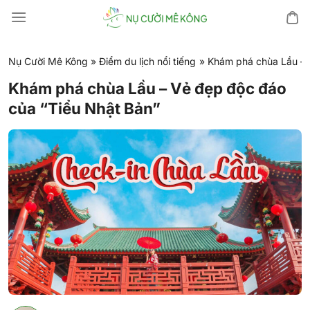
Chuyển
đến
nội
dung
Nụ Cười Mê Kông
»
Điểm du lịch nổi tiếng
»
Khám phá chùa Lầu – 
Khám phá chùa Lầu – Vẻ đẹp độc đáo
của “Tiểu Nhật Bản”