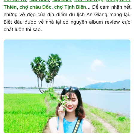
Thiên
,
chợ châu Đốc
,
chợ Tịnh Biên
..
. Để cảm nhận hết
những vẻ đẹp của địa điểm du lịch An Giang mang lại.
Biết đâu được về nhà lại có nguyên album review cực
chất luôn thì sao.