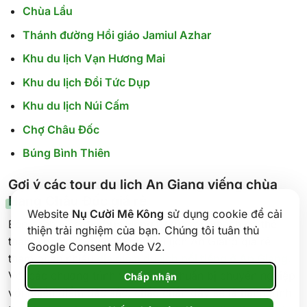
Chùa Lầu
Thánh đường Hồi giáo Jamiul Azhar
Khu du lịch Vạn Hương Mai
Khu du lịch Đồi Tức Dụp
Khu du lịch Núi Cấm
Chợ Châu Đốc
Búng Bình Thiên
Gợi ý các tour du lịch An Giang viếng chùa
Hang Châu Đốc giá rẻ
Website
Nụ Cười Mê Kông
sử dụng cookie để cải
Bên cạnh việc đi
chùa Hang tự túc
, du khách có thể
thiện trải nghiệm của bạn. Chúng tôi tuân thủ
tham khảo các dịch vụ tour du lịch An Giang giá rẻ
Google Consent Mode V2.
tham quan nhiều
địa điểm du lịch nổi tiếng ở An Giang
.
Với các chương trình tour được chuẩn bị chuyên nghiệp
Chấp nhận
với nhiều điểm đặc sắc, chắc chắn đây sẽ là hành trình