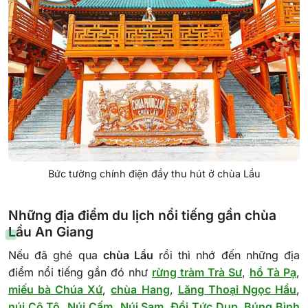
Bức tường chính điện đầy thu hút ở chùa Lầu
Những địa điểm du lịch nổi tiếng gần chùa
Lầu An Giang
Nếu đã ghé qua
chùa Lầu
rồi thì nhớ đến những địa
điểm nổi tiếng gần đó như
rừng tràm Trà Sư
,
hồ Tà Pạ
,
miếu bà Chúa Xứ
,
chùa Hang
,
Lăng Thoại Ngọc Hầu
,
núi Cô Tô
,
Núi Cấm
,
Núi Sam
,
Đồi Tức Dụp
,
Búng Bình