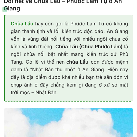
Đôi nét về Chùa Lầu – Phước Lâm Tự ở An
Giang
Chùa Lầu
hay còn gọi là Phước Lâm Tự có không
gian thanh tịnh và lối kiến trúc độc đáo. An Giang
vốn là vùng đất nổi tiếng với nhiều ngôi chùa cổ
kính và linh thiêng.
Chùa Lầu (Chùa Phước Lâm)
là
ngôi chùa nổi bật nhất mang kiến trúc xứ Phù
Tang. Có lẽ vì thế nên
chùa Lầu
còn được mệnh
danh là
“Nhật Bản thu nhỏ”
ở An Giang. Hiện nay
đây là địa điểm được khá nhiều bạn trẻ săn đón vì
chụp ảnh ở đây chẳng kém gì đang ở xứ sở mặt
trời mọc – Nhật Bản.