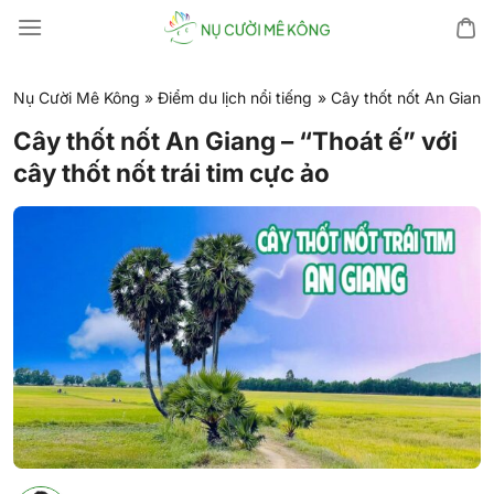
Chuyển
đến
nội
dung
Nụ Cười Mê Kông
»
Điểm du lịch nổi tiếng
»
Cây thốt nốt An Giang 
Cây thốt nốt An Giang – “Thoát ế” với
cây thốt nốt trái tim cực ảo