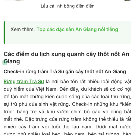
Lẩu cá linh bông điên điển
Xem thêm:
Top các đặc sản An Giang nổi tiếng
Các điểm du lịch xung quanh cây thốt nốt An
Giang
Check-in rừng tràm Trà Sư gần cây thốt nốt An Giang
Rừng tràm Trà Sư
là nơi bảo tồn rất nhiều loài động vật
quý hiếm của Việt Nam. Đến đây, du khách sẽ có cơ hội
để tận mắt chứng kiến cuộc sống của các loài thú rừng,
sự trù phú của sinh vật rừng. Check-in những khu “kiến
trúc” bằng tre và khu vườn chim bồ câu vô cùng bắt
mắt nhé.
Đặc trưng của rừng tràm không thể thiếu là rất
nhiều cây tràm với tuổi thọ lâu năm. Dưới mặt nước
được phủ nhiều loại bèo, bèo cám, bèo tai tượng, bèo