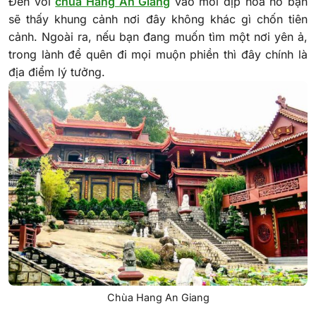
Đến với
chùa Hang An Giang
vào mỗi dịp hoa nở bạn
sẽ thấy khung cảnh nơi đây không khác gì chốn tiên
cảnh. Ngoài ra, nếu bạn đang muốn tìm một nơi yên ả,
trong lành để quên đi mọi muộn phiền thì đây chính là
địa điểm lý tưởng.
Chùa Hang An Giang