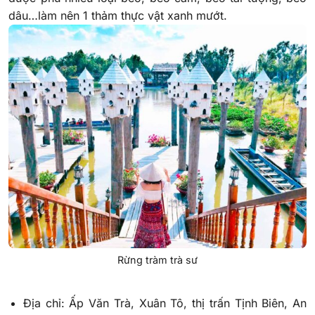
dâu…làm nên 1 thảm thực vật xanh mướt.
Rừng tràm trà sư
Địa chỉ: Ấp Văn Trà, Xuân Tô, thị trấn Tịnh Biên, An