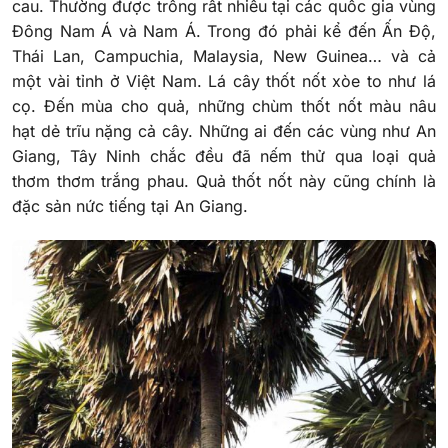
cau. Thường được trồng rất nhiều tại các quốc gia vùng
Đông Nam Á và Nam Á. Trong đó phải kể đến Ấn Độ,
Thái Lan, Campuchia, Malaysia, New Guinea… và cả
một vài tỉnh ở Việt Nam. Lá cây thốt nốt xòe to như lá
cọ. Đến mùa cho quả, những chùm thốt nốt màu nâu
hạt dẻ trĩu nặng cả cây. Những ai đến các vùng như An
Giang, Tây Ninh chắc đều đã nếm thử qua loại quả
thơm thơm trắng phau. Quả thốt nốt này cũng chính là
đặc sản nức tiếng tại An Giang.