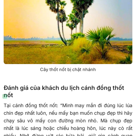
Cây thốt nốt bị chặt nhánh
Đánh giá của khách du lịch cánh đồng thốt
nốt
Tại cánh đồng thốt nốt: “Mình may mắn đi đúng lúc lúa
chín đẹp nhất luôn, nếu mấy bạn muốn chụp đẹp thì hãy
chạy sâu vô mấy con đường mòn nhỏ. Mà chụp đẹp
nhất là lúc sáng hoặc chiều hoàng hôn, lúc này cò rất
nhiều. Nhớ đừng vứt rác bừa bãi, giữ gìn cảnh quan