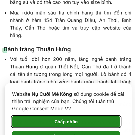
bằng sứ và có thể cao hơn tùy vào size bình.
Mua rượu mận sáu tia chính hãng thì tìm đến chi
nhánh ở hẻm 154 Trần Quang Diệu, An Thới, Bình
Thủy, Cần Thơ hoặc tìm và truy cập website của
hãng.
Bánh tráng Thuận Hưng
Với tuổi đời hơn 200 năm, làng nghề bánh tráng
Thuận Hưng ở quận Thốt Nốt, Cần Thơ đã trở thành
cái tên ấn tượng trong lòng mọi người. Lò bánh có 4
loại bánh tráng chủ yếu: bánh mặn, bánh lạt, bánh
nem và bánh dừa. Bánh tráng Thuận Hưng được
Website
Nụ Cười Mê Kông
sử dụng cookie để cải
tiếng mịn, thơm mềm mùi gạo, beo béo vị dừa,
thiện trải nghiệm của bạn. Chúng tôi tuân thủ
hương mè và mùi nắng giòn. Đây là một trong những
Google Consent Mode V2.
đặc sản Cần Thơ.
Chấp nhận
Tham quan khu làng này cũng là một trải nghiệm du
lịch tuyệt vời. Đặt chân đến làng bánh tráng Thuận