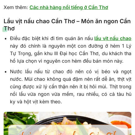
Xem thêm:
Các nhà hàng nổi tiếng ở Cần Thơ
Lẩu vịt nấu chao Cần Thơ – Món ăn ngon Cần
Thơ
Điều đặc biệt khi đi tìm quán ăn nấu
lẩu vịt nấu chao
này đó chính là nguyên một con đường ở hẻm 1 Lý
Tự Trọng, gần khu III Đại học Cần Thơ, du khách tha
hồ lựa chọn vì nguyên con hẻm đều bán món này.
Nước lẩu nấu từ chao đỏ nên có vị béo và ngọt
nước. Mùi chao không quá đậm nên rất dễ ăn, thịt vịt
cũng được xử lý cẩn thận nên ít bị hôi mùi. Thịt trong
nồi lẩu vừa ngon vừa mềm, rau nhiều, có cả tàu hủ
ky và hột vịt kèm theo.