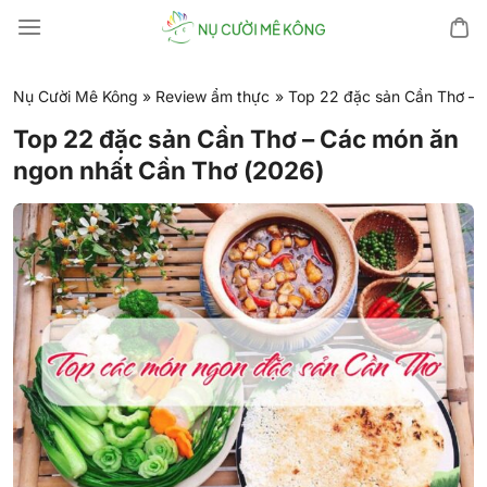
Chuyển
đến
nội
dung
Nụ Cười Mê Kông
»
Review ẩm thực
»
Top 22 đặc sản Cần Thơ – 
Top 22 đặc sản Cần Thơ – Các món ăn
ngon nhất Cần Thơ (2026)