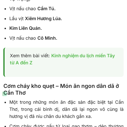
Vịt nấu chao
Cẩm Tú.
Lẩu vịt
Xiêm Hương Lúa.
Kim Liên Quán.
Vịt nấu chao
Cô Minh.
Xem thêm bài viết:
Kinh nghiệm du lịch miền Tây
từ A đến Z
Cơm cháy kho quẹt – Món ăn ngon dân dã ở
Cần Thơ
Một trong những món ăn đặc sản đặc biệt tại Cần
Thơ, trong cái bình dị, dân dã lại ngon vô cùng là
hương vị đã níu chân du khách gần xa.
Cơm cháy được nấu từ loại gạo thơm – dẻo thượng