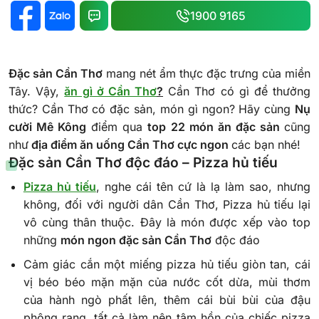
1900 9165
Đặc sản Cần Thơ
mang nét ẩm thực đặc trưng của miền
Tây. Vậy,
ăn gì ở Cần Thơ
?
Cần Thơ có gì để thưởng
thức? Cần Thơ có đặc sản, món gì ngon? Hãy cùng
Nụ
cười Mê Kông
điểm qua
top 22 món ăn đặc sản
cũng
như
địa điểm ăn uống Cần Thơ cực ngon
các bạn nhé!
Đặc sản Cần Thơ độc đáo – Pizza hủ tiếu
Pizza hủ tiếu
, nghe cái tên cứ là lạ làm sao, nhưng
không, đối với người dân Cần Thơ, Pizza hủ tiếu lại
vô cùng thân thuộc. Đây là món được xếp vào top
những
món ngon đặc sản Cần Thơ
độc đáo
Cảm giác cắn một miếng pizza hủ tiếu giòn tan, cái
vị béo béo mặn mặn của nước cốt dừa, mùi thơm
của hành ngò phất lên, thêm cái bùi bùi của đậu
phộng rang, tất cả làm nên tâm hồn của chiếc pizza