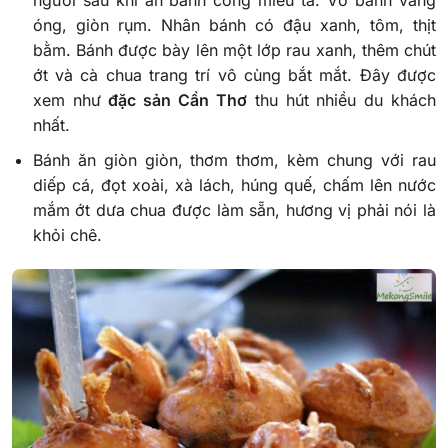
người sau khi ăn bánh cống miêu tả. Vỏ bánh vàng
óng, giòn rụm. Nhân bánh có đậu xanh, tôm, thịt
bằm. Bánh được bày lên một lớp rau xanh, thêm chút
ớt và cà chua trang trí vô cùng bắt mắt. Đây được
xem như
đặc sản Cần Thơ
thu hút nhiều du khách
nhất.
Bánh ăn giòn giòn, thơm thơm, kèm chung với rau
diếp cá, đọt xoài, xà lách, húng quế, chấm lên nước
mắm ớt dưa chua được làm sẵn, hương vị phải nói là
khỏi chê.