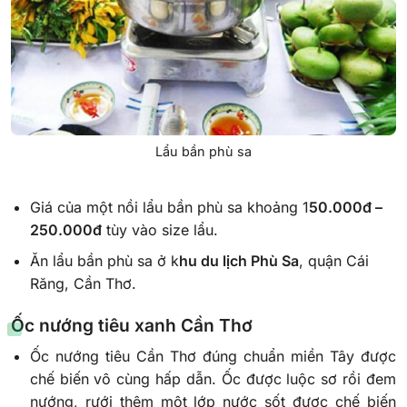
Lẩu bần phù sa
Giá của một nồi lẩu bần phù sa khoảng 1
50.000đ –
250.000đ
tùy vào size lẩu.
Ăn lẩu bần phù sa ở k
hu du lịch Phù Sa
, quận Cái
Răng, Cần Thơ.
Ốc nướng tiêu xanh Cần Thơ
Ốc nướng tiêu Cần Thơ đúng chuẩn miền Tây được
chế biến vô cùng hấp dẫn. Ốc được luộc sơ rồi đem
nướng, rưới thêm một lớp nước sốt được chế biến