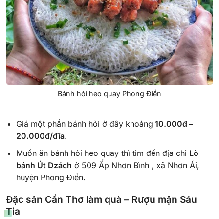
Bánh hỏi heo quay Phong Điền
Giá một phần bánh hỏi ở đây khoảng
10.000đ –
20.000đ/đĩa
.
Muốn ăn bánh hỏi heo quay thì tìm đến địa chỉ
Lò
bánh Út Dzách
ở 509 Ấp Nhơn Bình , xã Nhơn Ái,
huyện Phong Điền.
Đặc sản Cần Thơ làm quà –
Rượu mận Sáu
Tia