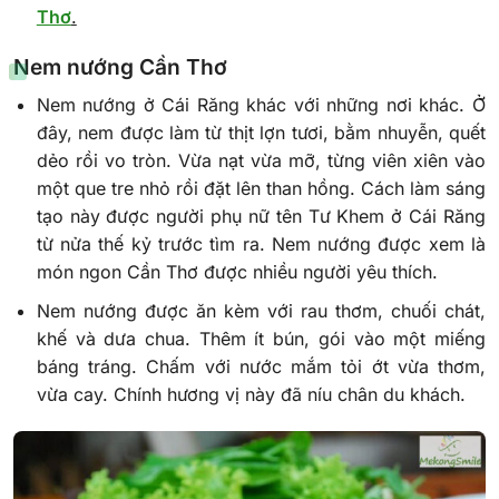
Thơ
.
Nem nướng Cần Thơ
Nem nướng ở Cái Răng khác với những nơi khác. Ở
đây, nem được làm từ thịt lợn tươi, bằm nhuyễn, quết
dẻo rồi vo tròn. Vừa nạt vừa mỡ, từng viên xiên vào
một que tre nhỏ rồi đặt lên than hồng. Cách làm sáng
tạo này được người phụ nữ tên Tư Khem ở Cái Răng
từ nửa thế kỷ trước tìm ra. Nem nướng được xem là
món ngon Cần Thơ được nhiều người yêu thích.
Nem nướng được ăn kèm với rau thơm, chuối chát,
khế và dưa chua. Thêm ít bún, gói vào một miếng
báng tráng. Chấm với nước mắm tỏi ớt vừa thơm,
vừa cay. Chính hương vị này đã níu chân du khách.