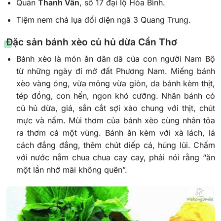
Quán
Thanh Vân
, số 17 đại lộ Hòa Bình.
Tiệm nem chả lụa đối diện ngã 3 Quang Trung.
Đặc sản
bánh xèo củ hủ dừa Cần Thơ
Bánh xèo là món ăn dân dã của con người Nam Bộ
từ những ngày đi mở đất Phương Nam. Miếng bánh
xèo vàng óng, vừa mỏng vừa giòn, da bánh kèm thịt,
tép đồng, con hến, ngon khó cưỡng. Nhân bánh có
củ hủ dừa, giá, sắn cắt sợi xào chung với thịt, chút
mực và nấm. Mùi thơm của bánh xèo cùng nhân tỏa
ra thơm cả một vùng. Bánh ăn kèm với xà lách, lá
cách đắng đắng, thêm chút diếp cá, húng lủi. Chấm
với nước nắm chua chua cay cay, phải nói rằng “ăn
một lần nhớ mãi không quên”.