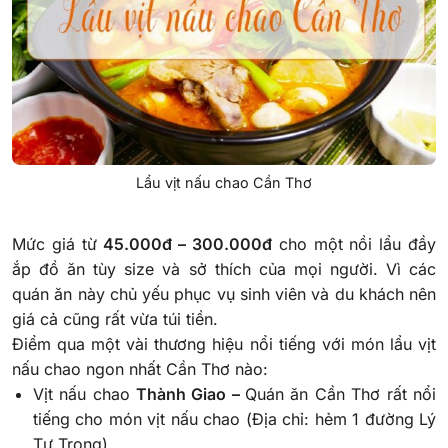
Lẩu vịt nấu chao Cần Thơ
Mức giá từ
45.000đ – 300.000đ
cho một nồi lẩu đầy
ắp đồ ăn tùy size và sở thích của mọi người. Vì các
quán ăn này chủ yếu phục vụ sinh viên và du khách nên
giá cả cũng rất vừa túi tiền.
Điểm qua một vài thương hiệu nổi tiếng với món lẩu vịt
nấu chao ngon nhất Cần Thơ nào:
Vịt nấu chao
Thành Giao –
Quán ăn Cần Thơ rất nổi
tiếng cho món vịt nấu chao (Địa chỉ: hẻm 1 đường Lý
Tự Trọng)