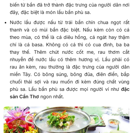
biến từ bần đã trở thành đặc trưng của người dân nơi
đây, đặc biệt là món lẩu bần phù sa.
Nước lẩu được nấu từ trái bần chín chua ngọt rất
thanh và có mùi bần đặc biệt. Nấu kèm còn có cá
theo mùa, có thể là cá diêu hồng, cá ngát hay thậm
chí là cá basa. Không có cá thì có cua đinh, ba ba
thay thế. Thêm chút nước cốt me, rau thơm cắt
nhuyễn để nước lẩu có thêm hương vị. Lẩu phải có
rau ăn kèm, rau thường là đặc trưng của người dân
miền Tây. Có bông súng, bông đũa, điên điển, bắp
chuối thái sợi và rau muốn đi kèm đúng chất vùng
phù sa. Lẩu bần phù sa được mọi người ví như
đặc
sản Cần Thơ
ngon nhất.