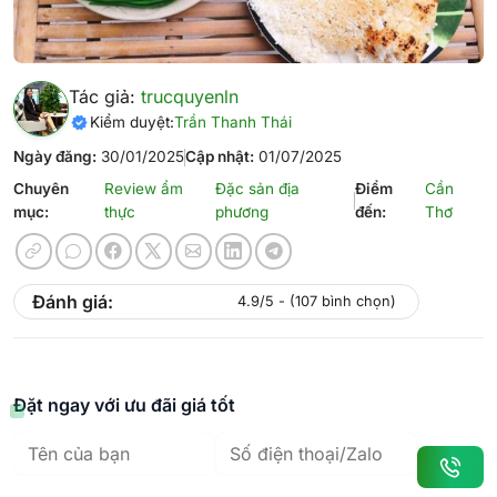
Tác giả:
trucquyenln
Kiểm duyệt:
Trần Thanh Thái
Ngày đăng:
30/01/2025
Cập nhật:
01/07/2025
Chuyên
Review ẩm
Đặc sản địa
Điểm
Cần
mục:
thực
phương
đến:
Thơ
Đánh giá:
4.9/5 - (107 bình chọn)
Đặt ngay với ưu đãi giá tốt