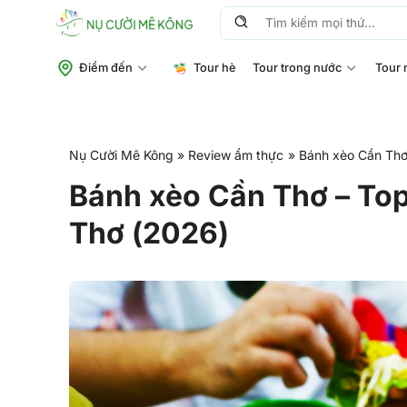
Chuyển
Tìm
đến
kiếm:
nội
Điểm đến
Tour hè
Tour trong nước
Tour 
dung
Nụ Cười Mê Kông
»
Review ẩm thực
»
Bánh xèo Cần Thơ
Bánh xèo Cần Thơ – To
Thơ (2026)