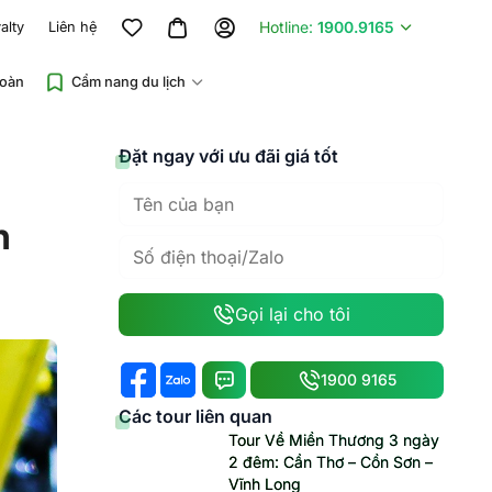
Hotline:
1900.9165
alty
Liên hệ
đoàn
Cẩm nang du lịch
Đặt ngay với ưu đãi giá tốt
n
Gọi lại cho tôi
1900 9165
Các tour liên quan
Tour Về Miền Thương 3 ngày
2 đêm: Cần Thơ – Cồn Sơn –
Vĩnh Long