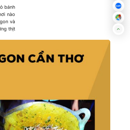
vỏ bánh
nơi nào
ngon và
ng thịt