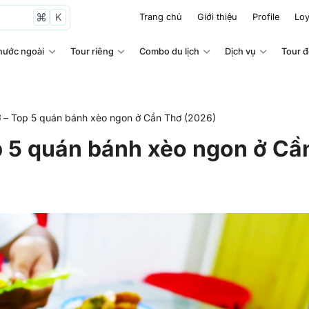
K
Trang chủ
Giới thiệu
Profile
Loy
nước ngoài
Tour riêng
Combo du lịch
Dịch vụ
Tour 
 – Top 5 quán bánh xèo ngon ở Cần Thơ (2026)
p 5 quán bánh xèo ngon ở Cầ