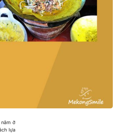
0 năm ở
ách lựa