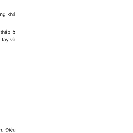
ũng khá
 thấp ở
 tay và
n. Điều