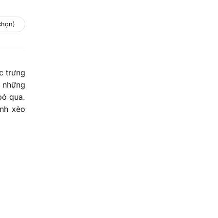
chọn)
c trưng
n những
bỏ qua.
ánh xèo