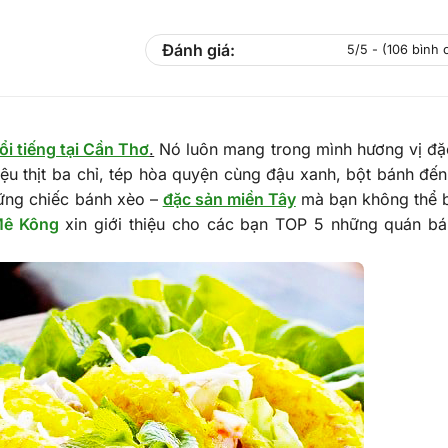
Đánh giá:
5/5 - (106 bình 
ổi tiếng tại Cần Thơ
.
Nó luôn mang trong mình hương vị đặ
u thịt ba chỉ, tép hòa quyện cùng đậu xanh, bột bánh đế
hững chiếc bánh xèo –
đặc sản miền Tây
mà bạn không thể 
Mê Kông
xin giới thiệu cho các bạn TOP 5 những quán b