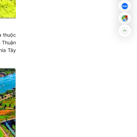
ạ thuộc
h Thuận
hía Tây