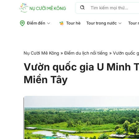
Chuyển
Tìm
đến
kiếm:
nội
Điểm đến
Tour hè
Tour trong nước
Tour 
dung
Nụ Cười Mê Kông
»
Điểm du lịch nổi tiếng
»
Vườn quốc g
Vườn quốc gia U Minh 
Miền Tây