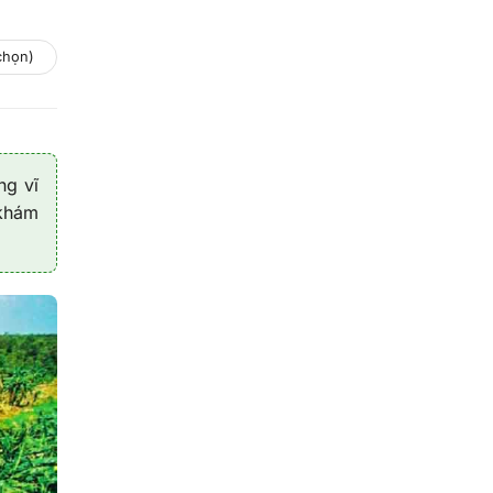
chọn)
ng vĩ
 khám