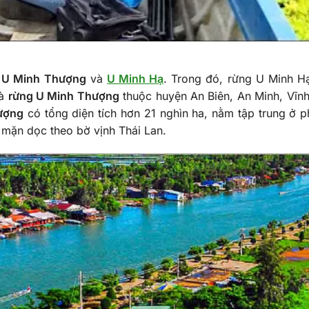
m
U Minh Thượng
và
U Minh Hạ
. Trong đó, rừng U Minh H
Và
rừng U Minh Thượng
thuộc huyện An Biên, An Minh, Vĩn
ượng
có tổng diện tích hơn 21 nghìn ha, nằm tập trung ở p
 mặn dọc theo bờ vịnh Thái Lan.