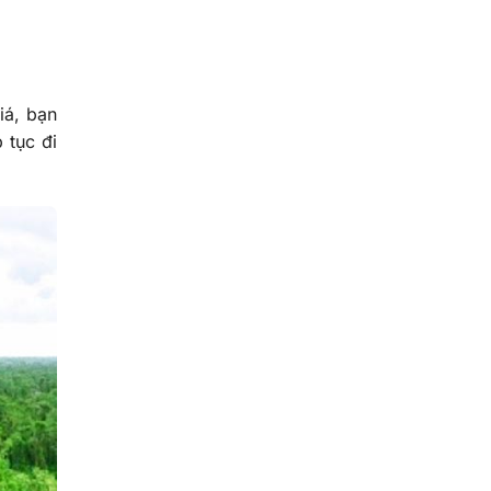
iá, bạn
 tục đi