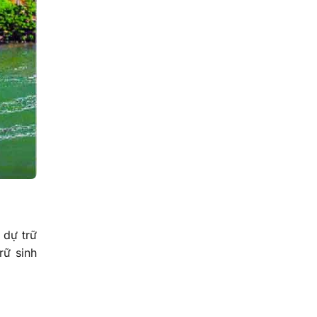
 dự trữ
rữ sinh