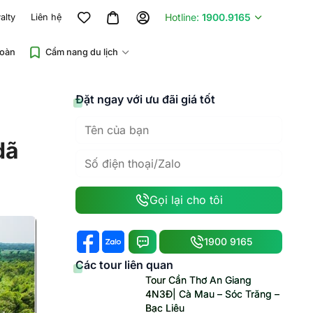
Hotline:
1900.9165
alty
Liên hệ
đoàn
Cẩm nang du lịch
Đặt ngay với ưu đãi giá tốt
dã
Gọi lại cho tôi
1900 9165
Các tour liên quan
Tour Cần Thơ An Giang
4N3Đ| Cà Mau – Sóc Trăng –
Bạc Liêu