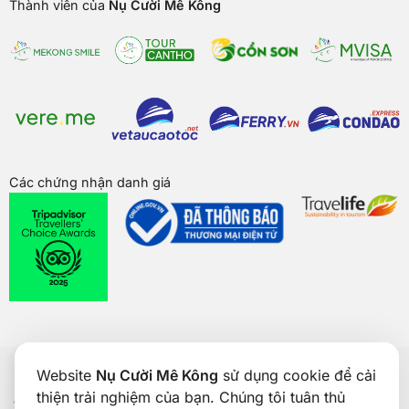
Thành viên của
Nụ Cười Mê Kông
Các chứng nhận danh giá
Bản quyền của
Nụ Cười Mê Kông
® 2026. CÔNG TY CỔ PHẦN
Website
Nụ Cười Mê Kông
sử dụng cookie để cải
THƯƠNG MẠI DU LỊCH NỤ CƯỜI MÊ KÔNG. GPDKKD: 1801511350
thiện trải nghiệm của bạn. Chúng tôi tuân thủ
do sở KH & ĐT TP. Cần Thơ cấp ngày 24/01/2017. Số giấy phép kinh