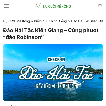
Chuyển
đến
nội
dung
Nụ Cười Mê Kông
»
Điểm du lịch nổi tiếng
»
Đảo Hải Tặc Kiên Gian
Đảo Hải Tặc Kiên Giang – Cùng phượt
“đảo Robinson”