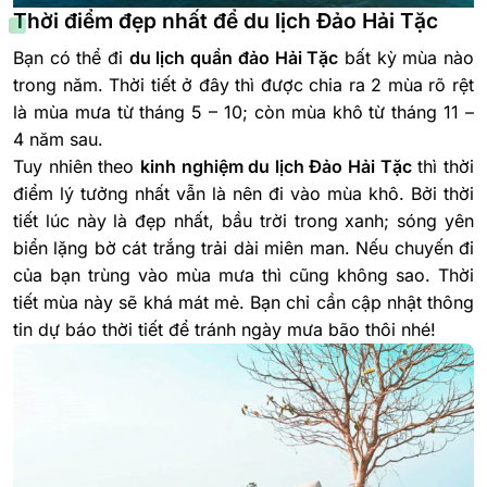
Thời điểm đẹp nhất để du lịch Đảo Hải Tặc
Bạn có thể đi
du lịch quần đảo Hải Tặc
bất kỳ mùa nào
trong năm. Thời tiết ở đây thì được chia ra 2 mùa rõ rệt
là mùa mưa từ tháng 5 – 10; còn mùa khô từ tháng 11 –
4 năm sau.
Tuy nhiên theo
kinh nghiệm du lịch Đảo Hải Tặc
thì thời
điểm lý tưởng nhất vẫn là nên đi vào mùa khô. Bởi thời
tiết lúc này là đẹp nhất, bầu trời trong xanh; sóng yên
biển lặng bờ cát trắng trải dài miên man. Nếu chuyến đi
của bạn trùng vào mùa mưa thì cũng không sao. Thời
tiết mùa này sẽ khá mát mẻ. Bạn chỉ cần cập nhật thông
tin dự báo thời tiết để tránh ngày mưa bão thôi nhé!