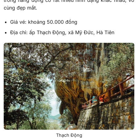
trong hang động có rất nhiều hình dạng khác nhau, vô
cùng đẹp mắt.
Giá vé: khoảng 50.000 đồng
Địa chỉ: ấp Thạch Động, xã Mỹ Đức, Hà Tiên
Thạch Động