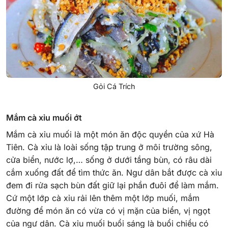
Gỏi Cá Trích
Mắm cà xỉu muối ớt
Mắm cà xỉu muối là một món ăn độc quyền của xứ Hà
Tiên. Cà xỉu là loài sống tập trung ở môi trường sông,
cửa biển, nước lợ,… sống ở dưới tầng bùn, có râu dài
cắm xuống đất để tìm thức ăn. Ngư dân bắt được cà xỉu
đem đi rửa sạch bùn đất giữ lại phần đuôi để làm mắm.
Cứ một lớp cà xỉu rải lên thêm một lớp muối, mắm
đường để món ăn có vừa có vị mặn của biển, vị ngọt
của ngư dân. Cà xỉu muối buổi sáng là buổi chiều có