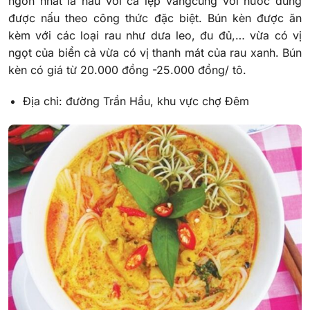
ngon nhất là nấu với cá lẹp vàngcùng với nước dùng
được nấu theo công thức đặc biệt. Bún kèn được ăn
kèm với các loại rau như dưa leo, đu đủ,… vừa có vị
ngọt của biển cả vừa có vị thanh mát của rau xanh. Bún
kèn có giá từ 20.000 đồng -25.000 đồng/ tô.
Địa chỉ: đường Trần Hầu, khu vực chợ Đêm