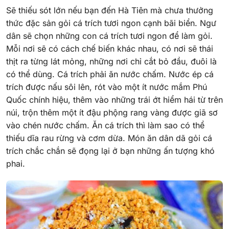
Sẽ thiếu sót lớn nếu bạn đến Hà Tiên mà chưa thưởng
thức đặc sản gỏi cá trích tươi ngon cạnh bãi biển. Ngư
dân sẽ chọn những con cá trích tươi ngon để làm gỏi.
Mỗi nơi sẽ có cách chế biến khác nhau, có nơi sẽ thái
thịt ra từng lát mỏng, những nơi chỉ cắt bỏ đầu, đuôi là
có thể dùng. Cá trích phải ăn nước chấm. Nước ép cá
trích được nấu sôi lên, rót vào một ít nước mắm Phú
Quốc chính hiệu, thêm vào những trái ớt hiểm hái từ trên
núi, trộn thêm một ít đậu phộng rang vàng được giã sơ
vào chén nước chấm. Ăn cá trích thì làm sao có thể
thiếu dĩa rau rừng và cơm dừa. Món ăn dân dã gỏi cá
trích chắc chắn sẽ đọng lại ở bạn những ấn tượng khó
phai.