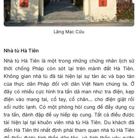
Lăng Mạc Cửu
Nhà tù Hà Tiên
Nhà tù Hà Tiên là một trong những chứng nhân lịch sử
thời chống Pháp còn sót lại trên mảnh đất Hà Tiên.
Không gian nhà tù đã tái hiện lại sự tàn ác và bạo tàn
của thực dân Pháp đối với dân Việt Nam chúng ta. Ở
đây có nhiều cực hình tra tấn dã man như: tra điện, kẹp
điện vào mang tai, cổ tay, cổ chân… cho điện giật rồi
xối nước lạnh. Có một phòng hỏi cung để đầy dụng cụ
tra tấn, đánh đập để uy hiếp ép cung. Tất cả điều được
tái hiện lại tại khuôn viên nhà tù Hà Tiên. Du khách đã
đến Hà Tiên thì nhất định phải tham quan nhà tù Hà Tiên
để thấy được tinh thần dân tộc, và tinh thần yêu nước