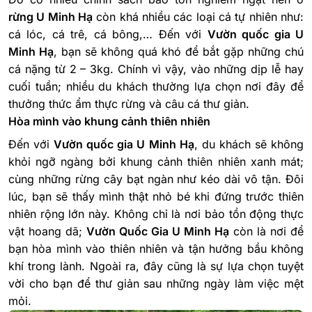
rừng U Minh Hạ
còn khá nhiều các loại cá tự nhiên như:
cá lóc, cá trê, cá bông,… Đến với
Vườn quốc gia U
Minh Hạ
, bạn sẽ không quá khó để bắt gặp những chú
cá nặng từ 2 – 3kg. Chính vì vậy, vào những dịp lễ hay
cuối tuần; nhiều du khách thường lựa chọn nơi đây để
thưởng thức ẩm thực rừng và câu cá thư giản.
Hòa mình vào khung cảnh thiên nhiên
Đến với
Vườn quốc gia U Minh Hạ
, du khách sẽ không
khỏi ngỡ ngàng bởi khung cảnh thiên nhiên xanh mát;
cùng những rừng cây bạt ngàn như kéo dài vô tận. Đôi
lúc, bạn sẽ thấy mình thật nhỏ bé khi đứng trước thiên
nhiên rộng lớn này.
Không chỉ là nơi bảo tồn động thực
vật hoang dã;
Vườn Quốc Gia U Minh Hạ
còn là nơi để
bạn hòa mình vào thiên nhiên và tận hưởng bầu không
khí trong lành. Ngoài ra, đây cũng là sự lựa chọn tuyệt
vời cho bạn để thư giản sau những ngày làm việc mệt
mỏi.