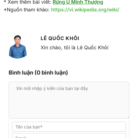
* Xem thêm bài viết:
Rừng U Minh Thượng
*Nguồn tham khảo:
https://vi.wikipedia.org/wiki/
LÊ QUỐC KHÔI
Xin chào, tôi là Lê Quốc Khôi
Bình luận (0 bình luận)