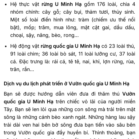
Hệ thực vật
rừng U Minh Hạ
gồm 176 loài, chia 4
nhóm chính: cây gỗ; cây bụi, thảm tươi, thủy sinh.
Một số loài điển hình như: tràm (chiếm ưu thế nổi
bật), mốp; trâm, mua lông, mật cật gai, dầu dấu,
choại, sậy, năng, bèo, rong…
Hệ động vật
rừng quốc gia U Minh Hạ
có 23 loài thú,
91 loài chim; 36 loài bò sát, 11 loài lưỡng cư, 37 loài
cá. Đặc trưng là: rái cá, tê tê, nai, khỉ, lợn rừng, rùa,
trăn, rắn…
Dịch vụ du lịch phát triển ở Vườn quốc gia U Minh Hạ
Bạn sẽ được hướng dẫn viên đưa đi thăm thú
Vườn
quốc gia U Minh Hạ
trên chiếc vỏ lãi của người miền
Tây. Bạn sẽ len lỏi qua những con sông mà trải trên mặt
sông là những cánh bèo xanh ngát. Những hàng lau sậy
trải dài ven hai bên bờ sông đưa bạn tiến vào sâu bên
trong Vườn quốc gia đầy huyền bí. Thỉnh thoảng, bạn