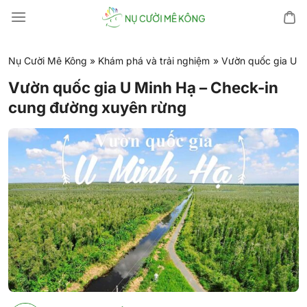
Chuyển
đến
nội
dung
Nụ Cười Mê Kông
»
Khám phá và trải nghiệm
»
Vườn quốc gia U M
Vườn quốc gia U Minh Hạ – Check-in
cung đường xuyên rừng