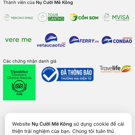
Thành viên của
Nụ Cười Mê Kông
Các chứng nhận danh giá
Bản quyền của
Nụ Cười Mê Kông
® 2026. CÔNG TY CỔ PHẦN
Website
Nụ Cười Mê Kông
sử dụng cookie để cải
THƯƠNG MẠI DU LỊCH NỤ CƯỜI MÊ KÔNG. GPDKKD: 1801511350
thiện trải nghiệm của bạn. Chúng tôi tuân thủ
do sở KH & ĐT TP. Cần Thơ cấp ngày 24/01/2017. Số giấy phép kinh