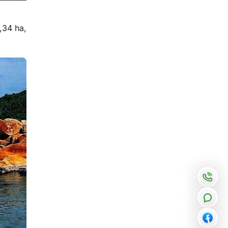
6,34 ha,