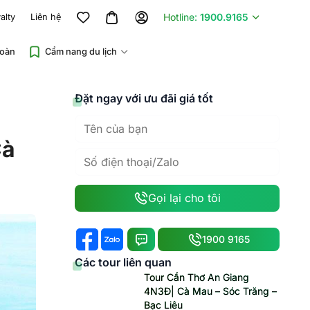
Hotline:
1900.9165
alty
Liên hệ
đoàn
Cẩm nang du lịch
Đặt ngay với ưu đãi giá tốt
Cà
Gọi lại cho tôi
1900 9165
Các tour liên quan
Tour Cần Thơ An Giang
4N3Đ| Cà Mau – Sóc Trăng –
Bạc Liêu