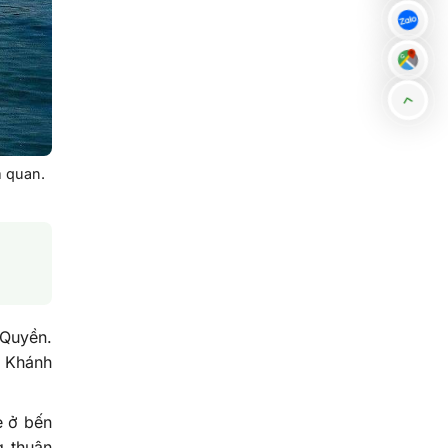
m quan.
 Quyền.
ã Khánh
e ở bến
g thuận