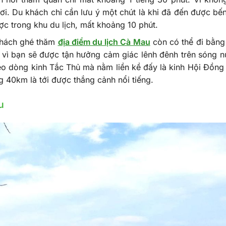
i. Du khách chỉ cần lưu ý một chút là khi đã đến được bế
ợc trong khu du lịch, mất khoảng 10 phút.
khách ghé thăm
địa điểm du lịch Cà Mau
còn có thể đi bằn
hớ vì bạn sẽ được tận hưởng cảm giác lênh đênh trên sóng 
eo dòng kinh Tắc Thủ mà nằm liền kề đấy là kinh Hội Đồng
 40km là tới được thắng cảnh nổi tiếng.
u