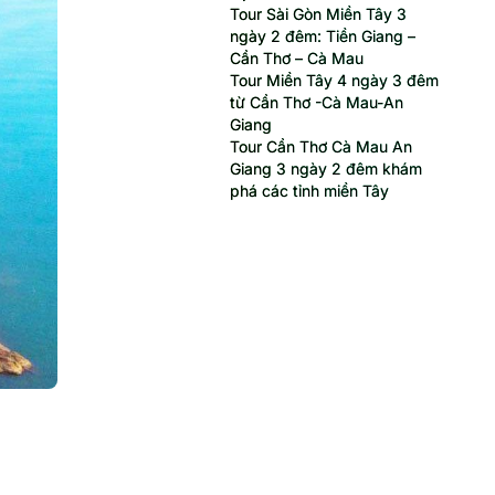
Tour Sài Gòn Miền Tây 3
ngày 2 đêm: Tiền Giang –
Cần Thơ – Cà Mau
Tour Miền Tây 4 ngày 3 đêm
từ Cần Thơ -Cà Mau-An
Giang
Tour Cần Thơ Cà Mau An
Giang 3 ngày 2 đêm khám
phá các tỉnh miền Tây