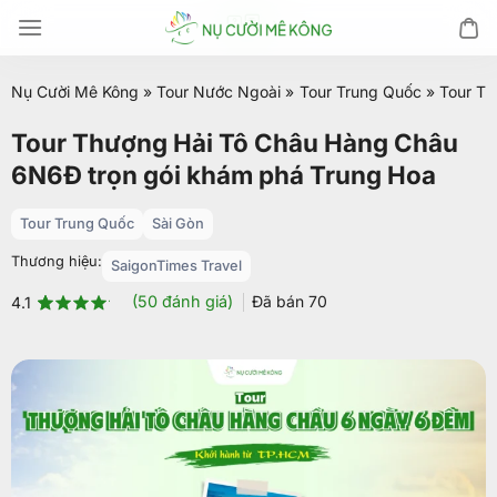
Chuyển
đến
nội
Nụ Cười Mê Kông
»
Tour Nước Ngoài
»
Tour Trung Quốc
»
Tour Th
dung
Tour Thượng Hải Tô Châu Hàng Châu
6N6Đ trọn gói khám phá Trung Hoa
Tour Trung Quốc
Sài Gòn
Thương hiệu:
SaigonTimes Travel
(
50
đánh giá)
Đã bán
70
4.1
4.1
50
trên
5 dựa
trên
đánh
giá