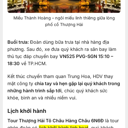
Miếu Thành Hoàng – ngôi miếu linh thiêng giữa lòng
phố cổ Thượng Hải
Buổi trưa:
Đoàn dùng bữa trưa tại nhà hàng địa
phương. Sau đó, xe đưa quý khách ra sân bay làm
thủ tục đáp chuyến bay
VN525 PVG-SGN 15:10 –
18:30
về TP.HCM.
Kết thúc chuyến tham quan Trung Hoa, HDV thay
mặt công ty
chia tay và hẹn gặp lại quý khách trong
những hành trình sắp tới
, chúc quý khách sức
khỏe, bình an và nhiều niềm vui.
Lịch khởi hành
Tour Thượng Hải Tô Châu Hàng Châu 6N6Đ
là tour
ghép đoàn có
lịch khởi hành linh hoạt
, quý khách