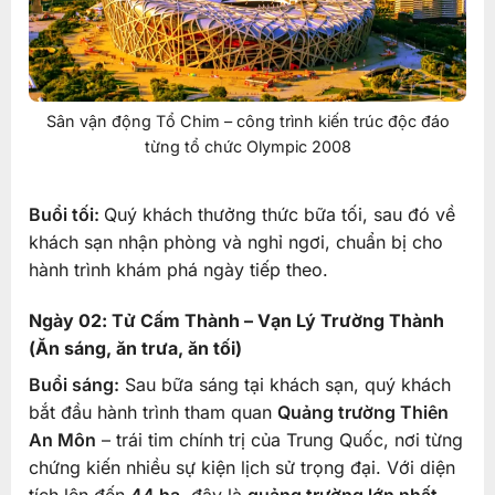
Sân vận động Tổ Chim – công trình kiến trúc độc đáo
từng tổ chức Olympic 2008
Buổi tối:
Quý khách thưởng thức bữa tối, sau đó về
khách sạn nhận phòng và nghỉ ngơi, chuẩn bị cho
hành trình khám phá ngày tiếp theo.
Ngày 02: Tử Cấm Thành – Vạn Lý Trường Thành
(Ăn sáng, ăn trưa, ăn tối)
Buổi sáng:
Sau bữa sáng tại khách sạn, quý khách
bắt đầu hành trình tham quan
Quảng trường Thiên
An Môn
– trái tim chính trị của Trung Quốc, nơi từng
chứng kiến nhiều sự kiện lịch sử trọng đại. Với diện
tích lên đến
44 ha
, đây là
quảng trường lớn nhất