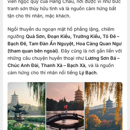
viên ngọc quý của Hàng Châu, nơi được ví như bức
tranh sơn thủy hữu tình và là nguồn cảm hứng bất
tận cho thi nhân, mặc khách.
Ngồi thuyền du ngoạn mặt hồ phẳng lặng, chiêm
ngưỡng
Quả Sơn, Đoạn Kiều, Trường Kiều, Tô Đê –
Bạch Đê, Tam Đàn Ấn Nguyệt, Hoa Cảng Quan Ngư
(tham quan bên ngoài)
. Đây cũng là nơi gắn liền với
những câu chuyện huyền thoại như
Lương Sơn Bá –
Chúc Anh Đài, Thanh Xà – Bạch Xà
, và là nguồn
cảm hứng cho thi nhân nổi tiếng
Lý Bạch
.