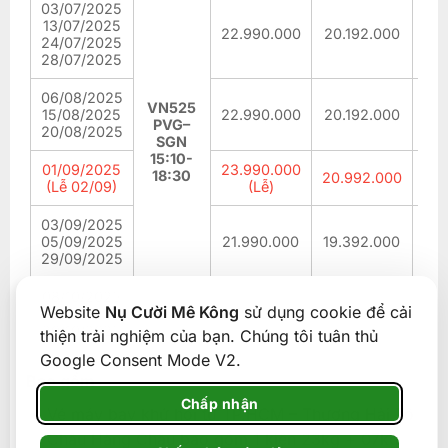
03/07/2025
13/07/2025
22.990.000
20.192.000
6.8
24/07/2025
28/07/2025
06/08/2025
VN525
15/08/2025
22.990.000
20.192.000
6.8
PVG–
20/08/2025
SGN
15:10-
01/09/2025
23.990.000
18:30
20.992.000
7.1
(Lễ 02/09)
(Lễ)
03/09/2025
05/09/2025
21.990.000
19.392.000
6.5
29/09/2025
08/10/2025
Website
Nụ Cười Mê Kông
sử dụng cookie để cải
15/10/2025
21.990.000
19.392.000
6.5
20/10/2025
thiện trải nghiệm của bạn. Chúng tôi tuân thủ
Google Consent Mode V2.
Bao gồm
Chấp nhận
Vé máy bay khứ hồi từ TP.HCM – Thượng Hải Tô
Châu Hàng Châu bao gồm 1 kiện 23kg + 07kg