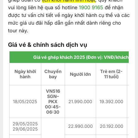
vui lòng liên hệ qua số hotline
1900 9165
để nhận
được tư vấn chi tiết về ngày khởi hành cụ thể và các
mức giá ưu đãi hấp dẫn gần nhất dành riêng cho
tour này.
Giá vé & chính sách dịch vụ
Giá vé ghép khách 2025 (Đơn vị: VNĐ/khách)
E
Ngày khởi
Chuyến
Trẻ em (2-
Người lớn
(d
hành
bay
11 tuổi)
t
VN516
SGN–
18/05/2025
PKX
21.990.000
19.392.000
6.5
00:45-
06:30
29/05/2025
22.990.000
20.192.000
6.8
29/06/2025