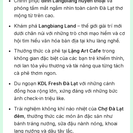
Chinh phục
đỉnh Langbiang huyền thoại
và
phóng tầm mắt ngắm nhìn toàn cảnh Đà Lạt thơ
mộng từ trên cao.
Khám phá
Langbiang Land
– thế giới giải trí mới
dưới chân núi với những trò chơi mạo hiểm và cơ
hội tìm hiểu văn hóa bản địa tại khu làng nghề.
Thưởng thức cà phê tại
Lặng Art Cafe
trong
không gian đặc biệt của các bạn trẻ khiếm thính,
nơi lan tỏa yêu thương và tài năng qua từng tách
cà phê thơm ngon.
Du ngoạn
KDL Fresh Đà Lạt
với những cánh
đồng hoa rộng lớn, xứng đáng với những bức
ảnh check-in triệu like.
Trải nghiệm không khí náo nhiệt của
Chợ Đà Lạt
đêm
, thưởng thức các món ăn đặc sản như
bánh tráng nướng, sữa đậu nành nóng, khoai
lang nướng và dâu tây lắc.