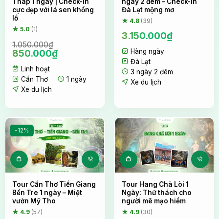
Tháp 1 ngày | Check-in
ngày 2 đêm – Check-in
cực đẹp với lá sen khổng
Đà Lạt mộng mơ
lồ
★ 4.8
(39)
★ 5.0
(1)
3.150.000
₫
1.050.000
₫
Giá
Giá
850.000
₫
Hàng ngày
gốc
hiện
Đà Lạt
Linh hoạt
là:
tại
3 ngày 2 đêm
1.050.000₫.
là:
Cần Thơ
1 ngày
Xe du lịch
850.000₫.
Xe du lịch
-12%
Tour Cần Thơ Tiền Giang
Tour Hang Chà Lòi 1
Bến Tre 1 ngày – Miệt
Ngày: Thử thách cho
vườn Mỹ Tho
người mê mạo hiểm
★ 4.9
(57)
★ 4.9
(30)