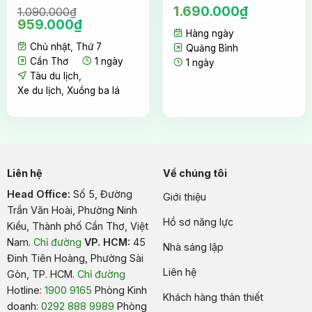
1.690.000
₫
1.090.000
₫
Giá
Giá
959.000
₫
Hàng ngày
gốc
hiện
Chủ nhật
,
Thứ 7
là:
tại
Quảng Bình
1.090.000₫.
là:
Cần Thơ
1 ngày
1 ngày
959.000₫.
Tàu du lịch
,
Xe du lịch
,
Xuồng ba lá
Liên hệ
Về chúng tôi
Head Office:
Số 5, Đường
Giới thiệu
Trần Văn Hoài, Phường Ninh
Hồ sơ năng lực
Kiều, Thành phố Cần Thơ, Việt
Nam
.
Chỉ đường
VP. HCM:
45
Nhà sáng lập
Đinh Tiên Hoàng, Phường Sài
Liên hệ
Gòn, TP. HCM.
Chỉ đường
Hotline:
1900 9165
Phòng Kinh
Khách hàng thân thiết
doanh:
0292 888 9989
Phòng