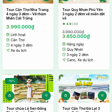
Tour Cần Thơ Nha Trang
Tour Quy Nhơn Phú Yên
4 ngày 3 đêm – Về thăm
3 ngày 2 đêm về miền đất
Miền Cát Trắng
võ
★ 4.9
(39)
3.990.000
₫
3.990.000
₫
Linh hoạt
Giá
Giá
3.650.000
₫
gốc
hiện
Cần Thơ
Hàng ngày
là:
tại
4 ngày 3 đêm
3.990.000₫.
là:
Quy Nhơn
Xe du lịch
3.650.00
3 ngày 2 đêm
Cano
,
Xe du lịch
-19%
Tour chùa Lá Sen Đồng
Tour Cần Thơ Đà Lạt 3