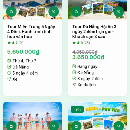
chức liveshow ngoài trời độc đáo với view thung
lũng, vườn xương rồng lạ mắt.
Sau khi du ngoạn Đà Lạt về đêm, quý khách trở về
Tour Miền Trung 5 Ngày
Tour Đà Nẵng Hội An 3
và nghỉ ngơi tại khách sạn.
4 Đêm: Hành trình tinh
ngày 2 đêm trọn gói –
hoa văn hóa
Khách sạn 3 sao
★ 4.7
(19)
★ 4.8
(25)
5.650.000
₫
4.050.000
₫
Giá
Giá
3.650.000
₫
Thứ 4
,
Thứ 7
gốc
hiện
Hàng ngày
là:
tại
Đà Nẵng
4.050.000₫.
là:
Đà Nẵng
5 ngày 4 đêm
3.650.00
3 ngày 2 đêm
Xe
Xe du lịch
-9%