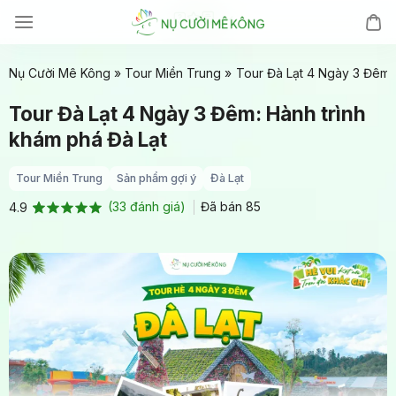
Chuyển
đến
nội
Nụ Cười Mê Kông
»
Tour Miền Trung
»
Tour Đà Lạt 4 Ngày 3 Đêm: 
dung
Tour Đà Lạt 4 Ngày 3 Đêm: Hành trình
khám phá Đà Lạt
Tour Miền Trung
Sản phẩm gợi ý
Đà Lạt
(
33
đánh giá)
Đã bán
85
4.9
4.9
33
trên 5
dựa trên
đánh giá