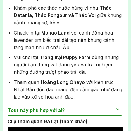
Khám phá các thác nước hùng vĩ như
Thác
Datanla, Thác Pongour và Thác Voi
giữa khung
cảnh hoang sơ, kỳ vĩ.
Check-in tại
Mongo Land
với cánh đồng hoa
lavender tím biếc trải dài tạo nên khung cảnh
lãng mạn như ở châu Âu.
Vui chơi tại
Trang trại Puppy Farm
cùng những
người bạn động vật đáng yêu và trải nghiệm
những đường trượt phao trải dài.
Tham quan
Hoàng Long Ohayo
với kiến trúc
Nhật Bản độc đáo mang đến cảm giác như đang
lạc vào xứ sở hoa anh đào.
Tour này phù hợp với ai?
Clip tham quan Đà Lạt (tham khảo)
Gia đình có trẻ em và nhiều thành viên muốn
tham quan nhiều địa điểm thú vị, phù hợp với