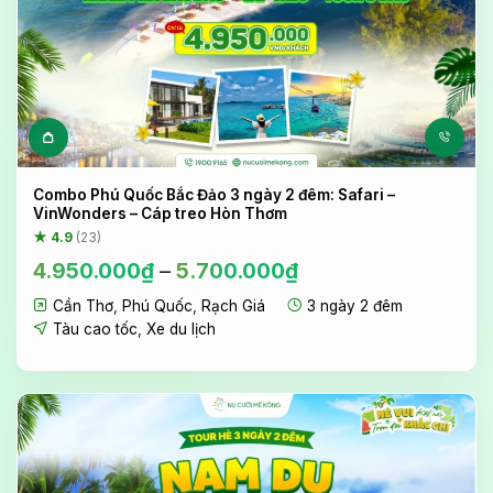
Sản phẩm này có nhiều biến 
Combo Phú Quốc Bắc Đảo 3 ngày 2 đêm: Safari –
VinWonders – Cáp treo Hòn Thơm
★ 4.9
(23)
4.950.000
₫
–
5.700.000
₫
Cần Thơ
,
Phú Quốc
,
Rạch Giá
3 ngày 2 đêm
Tàu cao tốc
,
Xe du lịch