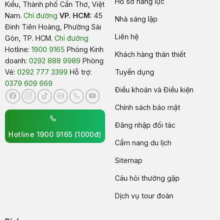
Hồ sơ năng lực
Kiều, Thành phố Cần Thơ, Việt
Nam
.
Chỉ đường
VP. HCM:
45
Nhà sáng lập
Đinh Tiên Hoàng, Phường Sài
Liên hệ
Gòn, TP. HCM.
Chỉ đường
Hotline:
1900 9165
Phòng Kinh
Khách hàng thân thiết
doanh:
0292 888 9989
Phòng
Vé:
0292 777 3399
Hỗ trợ:
Tuyển dụng
0379 609 669
Điều khoản và Điều kiện
Chính sách bảo mật
Đăng nhập đối tác
Hotline 1900 9165 (1000đ)
Cẩm nang du lịch
Sitemap
Câu hỏi thường gặp
Dịch vụ tour đoàn