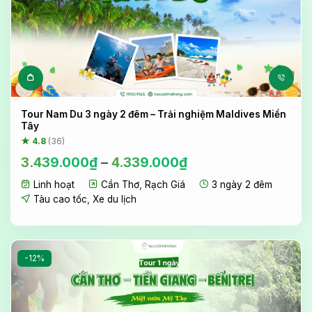
Sản phẩm này có nhiều biến 
Tour Nam Du 3 ngày 2 đêm – Trải nghiệm Maldives Miền
Tây
★ 4.8
(36)
3.439.000
₫
–
4.339.000
₫
Linh hoạt
Cần Thơ
,
Rạch Giá
3 ngày 2 đêm
Tàu cao tốc
,
Xe du lịch
-12%