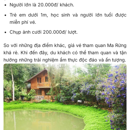
Người lớn là 20.000đ/ khách.
Trẻ em dưới 1m, học sinh và người lớn tuổi được
miễn phí vé.
Chụp ảnh cưới 200.000đ/ lượt.
So với những địa điểm khác, giá vé tham quan Ma Rừng
khá rẻ. Khi đến đây, du khách có thể tham quan và tận
hưởng những trải nghiệm ẩm thực độc đáo và ấn tượng.