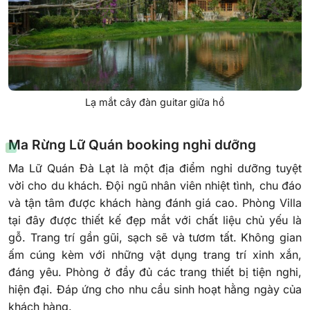
Lạ mắt cây đàn guitar giữa hồ
Ma Rừng Lữ Quán booking nghỉ dưỡng
Ma Lữ Quán Đà Lạt là một địa điểm nghỉ dưỡng tuyệt
vời cho du khách. Đội ngũ nhân viên nhiệt tình, chu đáo
và tận tâm được khách hàng đánh giá cao. Phòng Villa
tại đây được thiết kế đẹp mắt với chất liệu chủ yếu là
gỗ. Trang trí gần gũi, sạch sẽ và tươm tất. Không gian
ấm cúng kèm với những vật dụng trang trí xinh xắn,
đáng yêu. Phòng ở đầy đủ các trang thiết bị tiện nghi,
hiện đại. Đáp ứng cho nhu cầu sinh hoạt hằng ngày của
khách hàng.