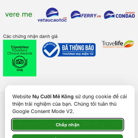
Các chứng nhận danh giá
Website
Nụ Cười Mê Kông
sử dụng cookie để cải
Bản quyền của
Nụ Cười Mê Kông
® 2026. CÔNG TY CỔ PHẦN
thiện trải nghiệm của bạn. Chúng tôi tuân thủ
THƯƠNG MẠI DU LỊCH NỤ CƯỜI MÊ KÔNG. GPDKKD: 1801511350
do sở KH & ĐT TP. Cần Thơ cấp ngày 24/01/2017. Số giấy phép kinh
Google Consent Mode V2.
doanh lữ hành Quốc tế: 92-018/2022/TCDL-GP LHQT. Địa chỉ: Số 5,
Đường Trần Văn Hoài, Phường Ninh Kiều, Thành phố Cần Thơ, Việt
Chấp nhận
Nam. Điện thoại: 0292 888 9989. Email: cskh@nucuoimekong.com.