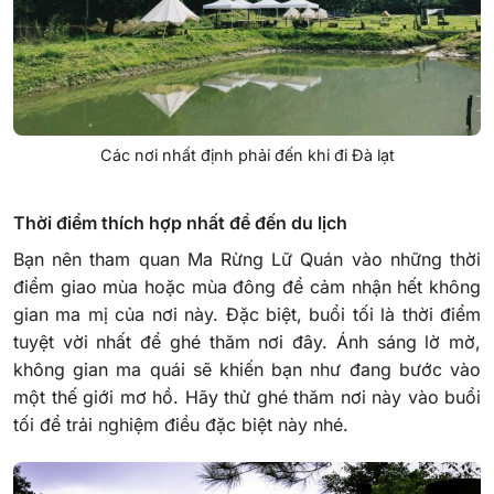
Các nơi nhất định phải đến khi đi Đà lạt
Thời điểm thích hợp nhất để đến du lịch
Bạn nên tham quan Ma Rừng Lữ Quán vào những thời
điểm giao mùa hoặc mùa đông để cảm nhận hết không
gian ma mị của nơi này. Đặc biệt, buổi tối là thời điểm
tuyệt vời nhất để ghé thăm nơi đây. Ánh sáng lờ mờ,
không gian ma quái sẽ khiến bạn như đang bước vào
một thế giới mơ hồ. Hãy thử ghé thăm nơi này vào buổi
tối để trải nghiệm điều đặc biệt này nhé.