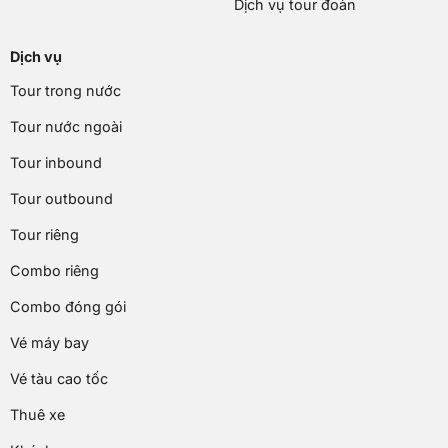
Dịch vụ tour đoàn
Dịch vụ
Tour trong nước
Tour nước ngoài
Tour inbound
Tour outbound
Tour riêng
Combo riêng
Combo đóng gói
Vé máy bay
Vé tàu cao tốc
Thuê xe