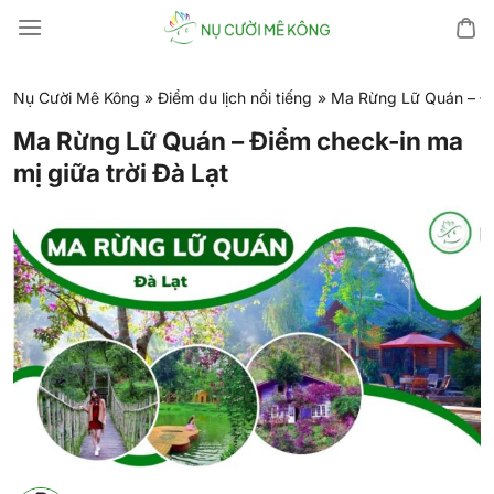
Chuyển
đến
nội
dung
Nụ Cười Mê Kông
»
Điểm du lịch nổi tiếng
»
Ma Rừng Lữ Quán – Điể
Ma Rừng Lữ Quán – Điểm check-in ma
mị giữa trời Đà Lạt