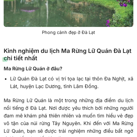
Phong cảnh đẹp ở Đà Lạt
Kinh nghiệm du lịch Ma Rừng Lữ Quán Đà Lạt
chi tiết nhất
Ma Rừng Lữ Quán ở đâu?
Lữ Quán Đà Lạt có vị trí tọa lạc tại thôn Đa Nghịt, xã
Lát, huyện Lạc Dương, tỉnh Lâm Đồng.
Ma Rừng Lữ Quán là một trong những địa điểm du lịch
nổi tiếng ở Đà Lạt. Nơi được yêu thích bởi những người
đam mê khám phá thiên nhiên và muốn tìm hiểu vẻ đẹp
vô tận của núi rừng Tây Nguyên. Khi đến với Ma Rừng
Lữ Quán, bạn sẽ được trải nghiệm những điều bất ngờ