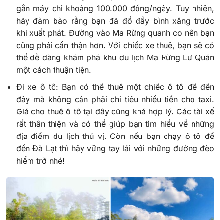
gắn máy chỉ khoảng 100.000 đồng/ngày. Tuy nhiên,
hãy đảm bảo rằng bạn đã đổ đầy bình xăng trước
khi xuất phát. Đường vào Ma Rừng quanh co nên bạn
cũng phải cẩn thận hơn. Với chiếc xe thuê, bạn sẽ có
thể dễ dàng khám phá khu du lịch Ma Rừng Lữ Quán
một cách thuận tiện.
Đi xe ô tô: Bạn có thể thuê một chiếc ô tô để đến
đây mà không cần phải chi tiêu nhiều tiền cho taxi.
Giá cho thuê ô tô tại đây cũng khá hợp lý. Các tài xế
rất thân thiện và có thể giúp bạn tìm hiểu về những
địa điểm du lịch thú vị. Còn nếu bạn chạy ô tô để
đến Đà Lạt thì hãy vững tay lái với những đường đèo
hiểm trở nhé!