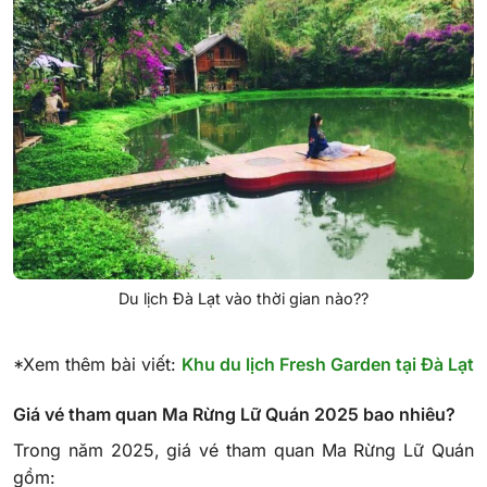
Du lịch Đà Lạt vào thời gian nào??
*Xem thêm bài viết:
Khu du lịch Fresh Garden tại Đà Lạt
Giá vé tham quan Ma Rừng Lữ Quán 2025 bao nhiêu?
Trong năm 2025, giá vé tham quan Ma Rừng Lữ Quán
gồm: