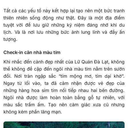
Tất cả các yếu tố này kết hợp lại tạo nên một bức tranh
thiên nhiên sống động như thật. Đây là một địa điểm
tuyệt vời để lưu giữ những kỷ niệm đáng nhớ khi du
lịch. Và là nơi lưu những bức ảnh lung linh và đầy ấn
tượng.
Check-in căn nhà màu tím
Khi nhắc đến cảnh đẹp nhất của Lữ Quán Đà Lạt, không
thể không đề cập đến ngôi nhà màu tím nằm trên sườn
đồi. Nơi tràn ngập sắc “tím mộng mơ, tím dại khờ”.
Ngay từ lối vào, ta đã cảm nhận được vẻ đẹp của
những hàng hoa sim tím nối tiếp nhau hai bên đường.
Ngôi nhà được làm hoàn toàn bằng gỗ tự nhiên, với
màu sắc trầm ấm. Tạo nên cảm giác xưa cũ nhưng
không kém phần lãng mạn.