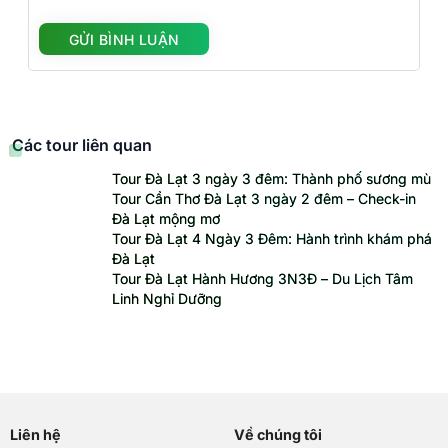
Các tour liên quan
Tour Đà Lạt 3 ngày 3 đêm: Thành phố sương mù
Tour Cần Thơ Đà Lạt 3 ngày 2 đêm – Check-in
Đà Lạt mộng mơ
Tour Đà Lạt 4 Ngày 3 Đêm: Hành trình khám phá
Đà Lạt
Tour Đà Lạt Hành Hương 3N3Đ – Du Lịch Tâm
Linh Nghỉ Dưỡng
Liên hệ
Về chúng tôi