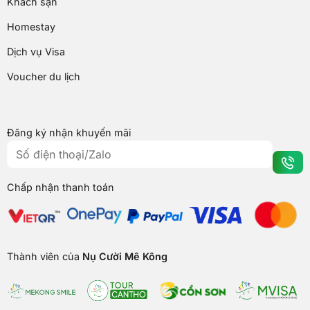
Khách sạn
Homestay
Dịch vụ Visa
Voucher du lịch
Đăng ký nhận khuyến mãi
Chấp nhận thanh toán
Thành viên của
Nụ Cười Mê Kông