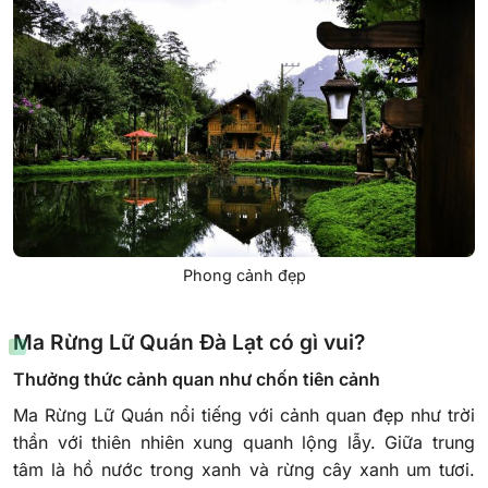
Phong cảnh đẹp
Ma Rừng Lữ Quán Đà Lạt có gì vui?
Thưởng thức cảnh quan như chốn tiên cảnh
Ma Rừng Lữ Quán nổi tiếng với cảnh quan đẹp như trời
thần với thiên nhiên xung quanh lộng lẫy. Giữa trung
tâm là hồ nước trong xanh và rừng cây xanh um tươi.