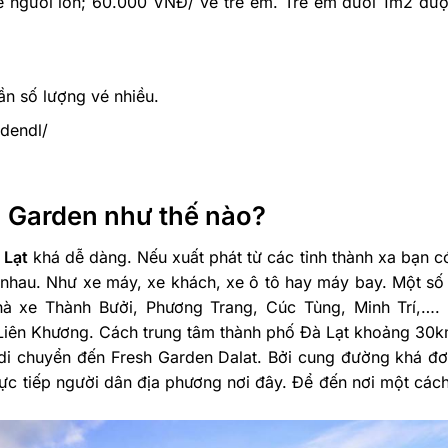
é người lớn; 60.000 VNĐ/ vé trẻ em. Trẻ em dưới 1m2 đư
ần số lượng vé nhiều.
dendl/
h Garden như thế nào?
 Lạt
khá dễ dàng. Nếu xuất phát từ các tỉnh thành xa bạn có
nhau. Như xe máy, xe khách, xe ô tô hay máy bay. Một số
nhà xe Thành Bưởi, Phương Trang, Cúc Tùng, Minh Trí,….
Liên Khương. Cách trung tâm thành phố Đà Lạt khoảng 30k
di chuyển đến Fresh Garden Dalat. Bởi cung đường khá đơ
rực tiếp người dân địa phương nơi đây. Để đến nơi một các