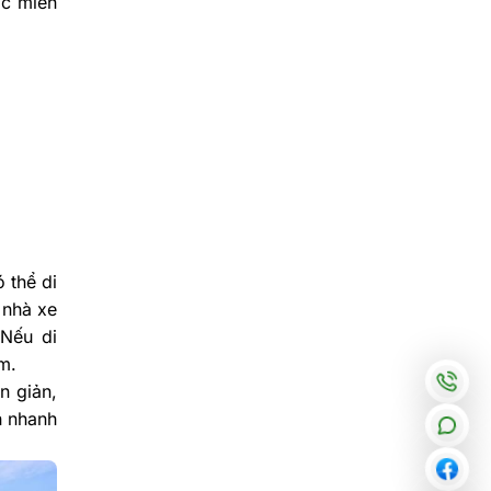
ợc miễn
 thể di
 nhà xe
 Nếu di
m.
n giản,
h nhanh