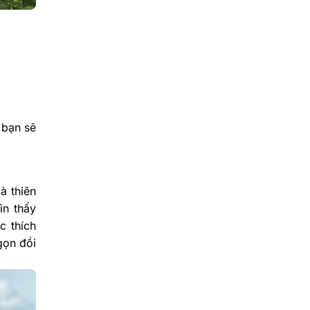
 bạn sẽ
à thiên
ìn thấy
c thích
gọn đồi