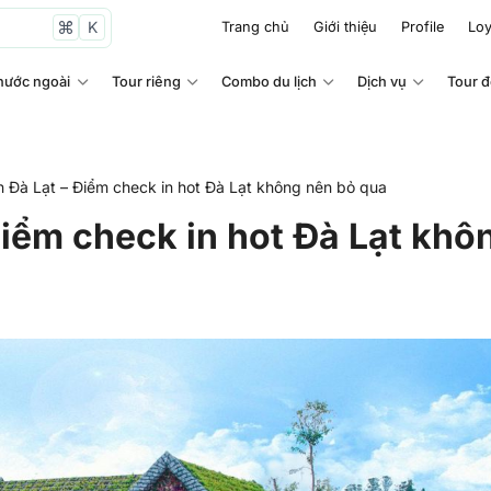
K
Trang chủ
Giới thiệu
Profile
Loy
nước ngoài
Tour riêng
Combo du lịch
Dịch vụ
Tour 
 Đà Lạt – Điểm check in hot Đà Lạt không nên bỏ qua
Điểm check in hot Đà Lạt khô