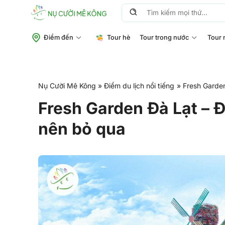
Chuyển
Tìm
đến
kiếm:
nội
Điểm đến
Tour hè
Tour trong nước
Tour 
dung
Nụ Cười Mê Kông
»
Điểm du lịch nổi tiếng
»
Fresh Garden
Fresh Garden Đà Lạt – 
nên bỏ qua