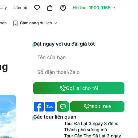
Hotline:
1900.9165
alty
Liên hệ
đoàn
Cẩm nang du lịch
Đặt ngay với ưu đãi giá tốt
ng
Gọi lại cho tôi
1900 9165
Các tour liên quan
Tour Đà Lạt 3 ngày 3 đêm:
Thành phố sương mù
Tour Cần Thơ Đà Lạt 3 ngày