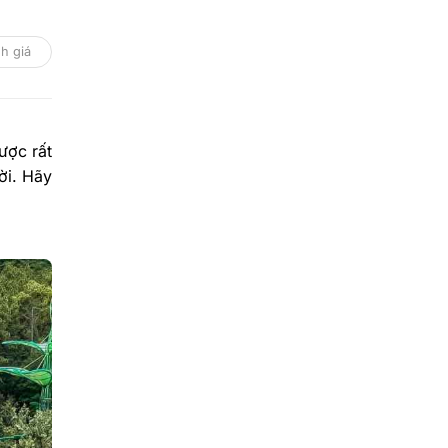
h giá
ược rất
ời. Hãy