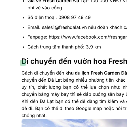
Giá vé Fresh Garden Đà Lạt
: 100.000 VNĐ/ v
phí vé vào cổng.
Số điện thoại: 0908 97 49 49
Email: sales1@freshdalat.vn nếu đoàn khách c
Fanpage: https://www.facebook.com/freshgar
Cách trung tâm thành phố: 3,9 km
Di chuyển đến vườn hoa Fres
Cách di chuyển đến
khu du lịch Fresh Garden Đà
chuyển đến Đà Lạt bằng nhiều phương tiện khác 
uy tín, chất lượng bạn có thể lựa chọn như: 
chuyển bằng máy bay thì sẽ đáp xuống sân bay 
Khi đến Đà Lạt bạn có thể dễ dàng tìm kiếm và 
dễ đi. Bạn có thể đi theo Google map hoặc hỏi t
chóng nhất.