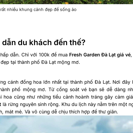
 rất nhiều khung cảnh đẹp để sống ảo
p dẫn du khách đến thế?
á hấp dẫn. Chỉ với 100k để mua
Fresh Garden Đà Lạt giá vé
,
m đẹp tại thành phố Đà Lạt mộng mơ.
ng cánh đồng hoa lớn nhất tại thành phố Đà Lạt. Nơi đây l
 thành phố mộng mơ. Từ cổng soát vé bạn sẽ dễ dàng nh
ại hoa cũng như những tiểu cảnh hoành tráng gây cảm giá
t
là rừng nguyên sinh rộng. Khu du lịch này nằm trên một n
h, mát mẻ. Và vô cùng dễ chịu thích hợp để thư giãn.