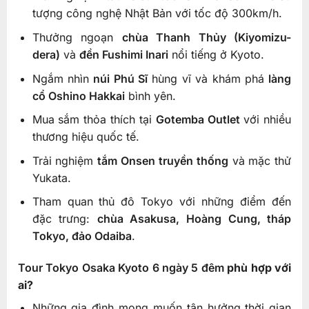
tượng công nghệ Nhật Bản với tốc độ 300km/h.
Thưởng ngoạn
chùa Thanh Thủy (Kiyomizu-
dera)
và
đền Fushimi Inari
nổi tiếng ở Kyoto.
Ngắm nhìn
núi Phú Sĩ
hùng vĩ và khám phá
làng
cổ Oshino Hakkai
bình yên.
Mua sắm thỏa thích tại
Gotemba Outlet
với nhiều
thương hiệu quốc tế.
Trải nghiệm
tắm Onsen truyền thống
và mặc thử
Yukata.
Tham quan thủ đô Tokyo với những điểm đến
đặc trưng:
chùa Asakusa, Hoàng Cung, tháp
Tokyo, đảo Odaiba
.
Tour Tokyo Osaka Kyoto 6 ngày 5 đêm
phù hợp với
ai?
Những gia đình mong muốn tận hưởng thời gian