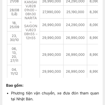
21/08
26,990,000
24,290,000
8,090,00
KANSAI
VJ828
28/08
01h00 –
27,990,000
25,190,000
8,390,00
(Lễ)
08h30
NARITA
–
18,
26,990,000
24,290,000
8,090,00
SAIGON
25/09
VJ823
08h55 –
23,
29,990,000
26,990,000
8,990,00
12h55
30/10
06,
13,
29,990,000
26,990,000
8,990,00
20,
27/11
04,
29,990,000
26,990,000
8,990,00
11/12
Bao gồm:
Phương tiện vận chuyển, xe đưa đón tham quan
tại Nhật Bản.