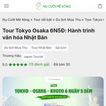
Chuyển
đến
nội
Nụ Cười Mê Kông
»
Tour nổi bật
»
Du lịch Mùa Thu
»
Tour Tokyo O
dung
Tour Tokyo Osaka 6N5Đ: Hành trình
văn hóa Nhật Bản
Du lịch Mùa Thu
Tour Nhật Bản
Sài Gòn
Thương hiệu:
Japan Tourist
(
13
đánh giá)
Đã bán
30
5.0
5.0
13
trên 5
dựa trên
đánh giá