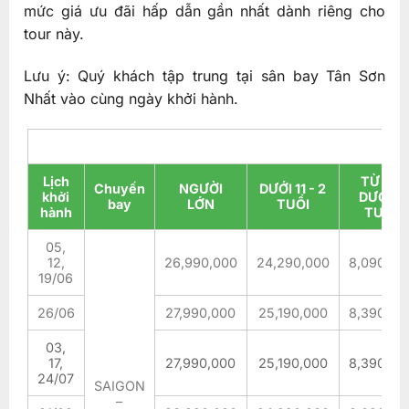
mức giá ưu đãi hấp dẫn gần nhất dành riêng cho
tour này.
Lưu ý: Quý khách tập trung tại sân bay Tân Sơn
Nhất vào cùng ngày khởi hành.
Lịch
TỪ 0 -
Chuyến
NGƯỜI
DƯỚI 11 - 2
khởi
DƯỚI 2
bay
LỚN
TUỔI
hành
TUỔI
05,
12,
26,990,000
24,290,000
8,090,00
19/06
26/06
27,990,000
25,190,000
8,390,00
03,
17,
27,990,000
25,190,000
8,390,00
24/07
SAIGON
–