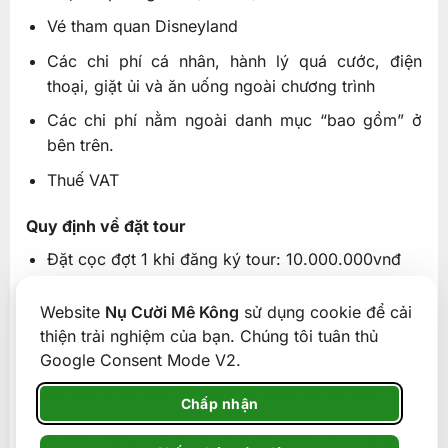
Vé tham quan Disneyland
Các chi phí cá nhân, hành lý quá cước, điện
thoại, giặt ủi và ăn uống ngoài chương trình
Các chi phí nằm ngoài danh mục “bao gồm” ở
bên trên.
Thuế VAT
Quy định về đặt tour
Đặt cọc đợt 1 khi đăng ký tour: 10.000.000vnđ
Thanh toán số tiền còn lại khi LSQ Nhật Bản ra
Website
Nụ Cười Mê Kông
sử dụng cookie để cải
visa
thiện trải nghiệm của bạn. Chúng tôi tuân thủ
Google Consent Mode V2.
Trường hợp Quý khách bị từ chối visa, Công ty sẽ
hoàn 100% chỉ phí cọc trừ các trường hợp sau:
Chấp nhận
Khách hàng đã từng đi xuất khảo lao động tại