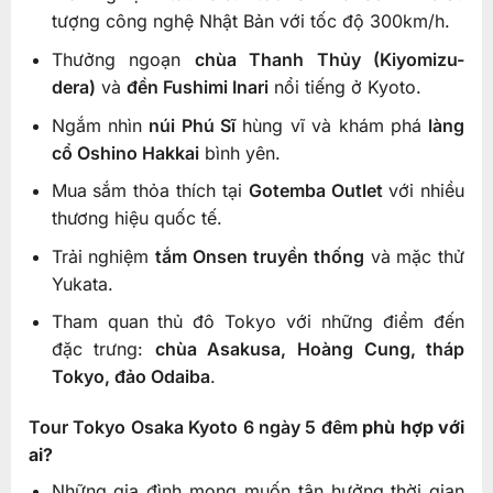
tượng công nghệ Nhật Bản với tốc độ 300km/h.
Thưởng ngoạn
chùa Thanh Thủy (Kiyomizu-
dera)
và
đền Fushimi Inari
nổi tiếng ở Kyoto.
Ngắm nhìn
núi Phú Sĩ
hùng vĩ và khám phá
làng
cổ Oshino Hakkai
bình yên.
Mua sắm thỏa thích tại
Gotemba Outlet
với nhiều
thương hiệu quốc tế.
Trải nghiệm
tắm Onsen truyền thống
và mặc thử
Yukata.
Tham quan thủ đô Tokyo với những điểm đến
đặc trưng:
chùa Asakusa, Hoàng Cung, tháp
Tokyo, đảo Odaiba
.
Tour Tokyo Osaka Kyoto 6 ngày 5 đêm
phù hợp với
ai?
Những gia đình mong muốn tận hưởng thời gian