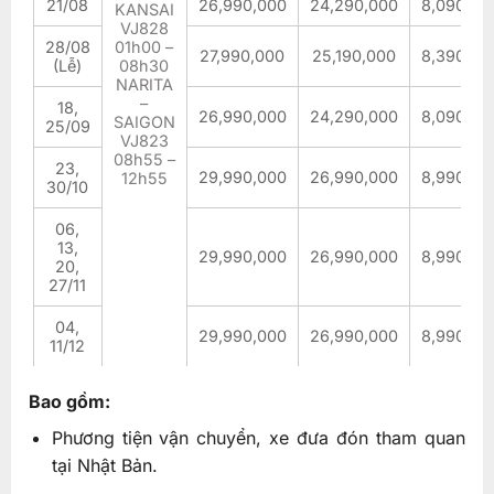
21/08
26,990,000
24,290,000
8,090,00
KANSAI
VJ828
28/08
01h00 –
27,990,000
25,190,000
8,390,00
(Lễ)
08h30
NARITA
–
18,
26,990,000
24,290,000
8,090,00
SAIGON
25/09
VJ823
08h55 –
23,
29,990,000
26,990,000
8,990,00
12h55
30/10
06,
13,
29,990,000
26,990,000
8,990,00
20,
27/11
04,
29,990,000
26,990,000
8,990,00
11/12
Bao gồm:
Phương tiện vận chuyển, xe đưa đón tham quan
tại Nhật Bản.