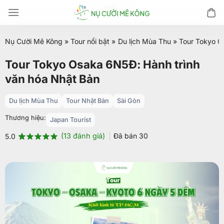
Chuyển
đến
nội
Nụ Cười Mê Kông
»
Tour nổi bật
»
Du lịch Mùa Thu
»
Tour Tokyo O
dung
Tour Tokyo Osaka 6N5Đ: Hành trình
văn hóa Nhật Bản
Du lịch Mùa Thu
Tour Nhật Bản
Sài Gòn
Thương hiệu:
Japan Tourist
(
13
đánh giá)
Đã bán
30
5.0
5.0
13
trên 5
dựa trên
đánh giá