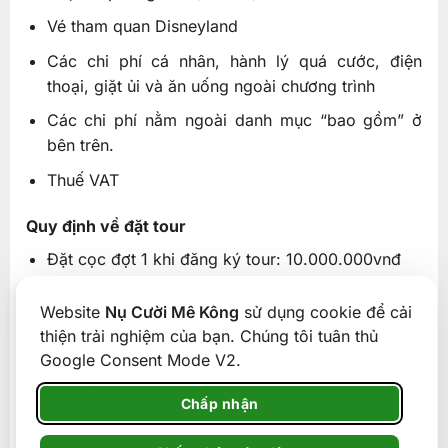
Vé tham quan Disneyland
Các chi phí cá nhân, hành lý quá cước, điện
thoại, giặt ủi và ăn uống ngoài chương trình
Các chi phí nằm ngoài danh mục “bao gồm” ở
bên trên.
Thuế VAT
Quy định về đặt tour
Đặt cọc đợt 1 khi đăng ký tour: 10.000.000vnđ
Thanh toán số tiền còn lại khi LSQ Nhật Bản ra
Website
Nụ Cười Mê Kông
sử dụng cookie để cải
visa
thiện trải nghiệm của bạn. Chúng tôi tuân thủ
Google Consent Mode V2.
Trường hợp Quý khách bị từ chối visa, Công ty sẽ
hoàn 100% chỉ phí cọc trừ các trường hợp sau:
Chấp nhận
Khách hàng đã từng đi xuất khảo lao động tại