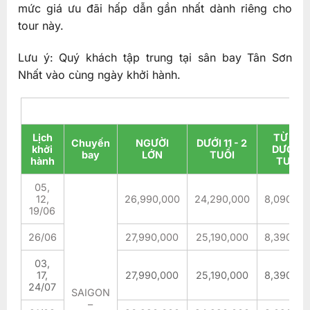
mức giá ưu đãi hấp dẫn gần nhất dành riêng cho
tour này.
Lưu ý: Quý khách tập trung tại sân bay Tân Sơn
Nhất vào cùng ngày khởi hành.
Lịch
TỪ 0 -
Chuyến
NGƯỜI
DƯỚI 11 - 2
khởi
DƯỚI 2
bay
LỚN
TUỔI
hành
TUỔI
05,
12,
26,990,000
24,290,000
8,090,00
19/06
26/06
27,990,000
25,190,000
8,390,00
03,
17,
27,990,000
25,190,000
8,390,00
24/07
SAIGON
–