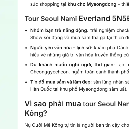
sức shopping tại
khu chợ Myeongdong
– thi
Everland 5N5Đ
Tour Seoul Nami
Nhóm bạn trẻ năng động
: trải nghiệm che
Show sôi động và mua sắm thả ga tại thiên
Người yêu văn hóa – lịch sử
: khám phá Cảnh 
hiểu về những giá trị văn hóa truyền thống c
Du khách muốn nghỉ ngơi, thư giãn
: tận 
Cheonggyecheon, ngắm toàn cảnh thành phố 
Tín đồ mua sắm và làm đẹp
: săn lùng nhân s
Hàn Quốc tại khu phố Myeongdong sầm uất.
Vì sao phải mua
tour Seoul Na
Kông?
Nụ Cười Mê Kông tự tin là người bạn tin cậy ch