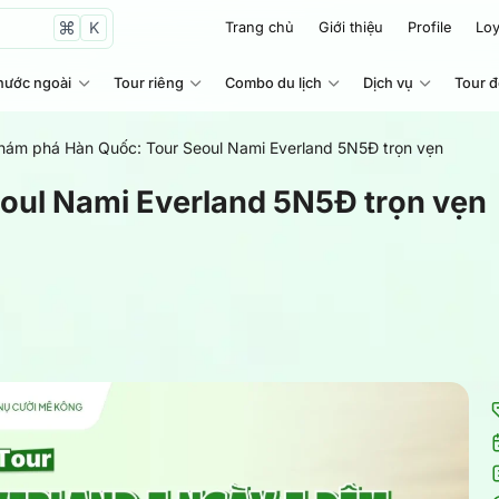
K
Trang chủ
Giới thiệu
Profile
Loy
nước ngoài
Tour riêng
Combo du lịch
Dịch vụ
Tour 
hám phá Hàn Quốc: Tour Seoul Nami Everland 5N5Đ trọn vẹn
oul Nami Everland 5N5Đ trọn vẹn