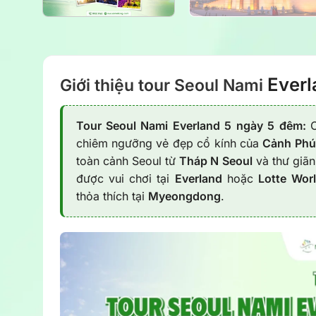
Ever
Giới thiệu tour Seoul Nami
Tour Seoul Nami Everland 5 ngày 5 đêm:
chiêm ngưỡng vẻ đẹp cổ kính của
Cảnh Phú
toàn cảnh Seoul từ
Tháp N Seoul
và thư giã
được vui chơi tại
Everland
hoặc
Lotte Wor
thỏa thích tại
Myeongdong
.