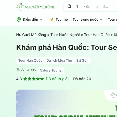
Chuyển
Tìm
đến
kiếm:
nội
Điểm đến
Tour hè
Tour trong nước
Tour 
dung
Nụ Cười Mê Kông
»
Tour Nước Ngoài
»
Tour Hàn Quốc
»
K
Khám phá Hàn Quốc: Tour Se
Tour Hàn Quốc
Du lịch Mùa Thu
Sài Gòn
Thương hiệu:
Nature Tourist
(
13
đánh giá)
Đã bán
20
4.8
4.8
13
trên 5
dựa trên
đánh giá