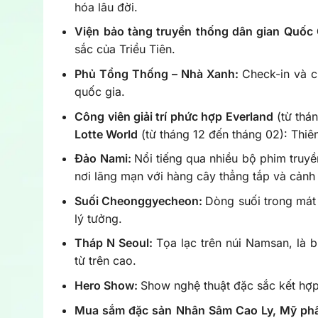
hóa lâu đời.
Viện bảo tàng truyền thống dân gian Quốc
sắc của Triều Tiên.
Phủ Tổng Thống – Nhà Xanh:
Check-in và c
quốc gia.
Công viên giải trí phức hợp Everland
(từ thá
Lotte World
(từ tháng 12 đến tháng 02): Thiê
Đảo Nami:
Nổi tiếng qua nhiều bộ phim truyề
nơi lãng mạn với hàng cây thẳng tắp và cảnh
Suối Cheonggyecheon:
Dòng suối trong mát
lý tưởng.
Tháp N Seoul:
Tọa lạc trên núi Namsan, là 
từ trên cao.
Hero Show:
Show nghệ thuật đặc sắc kết hợp 
Mua sắm đặc sản Nhân Sâm Cao Ly, Mỹ ph