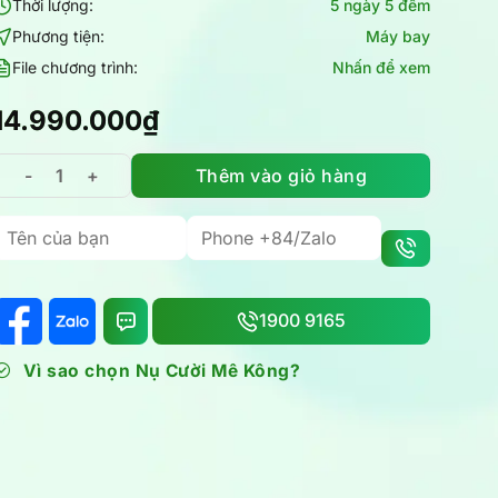
Thời lượng:
5 ngày 5 đêm
Phương tiện:
Máy bay
File chương trình:
Nhấn để xem
14.990.000
₫
Thêm vào giỏ hàng
Khám phá Hàn Quốc: Tour Seoul Nami Everland 5N5Đ trọ
1900 9165
Vì sao chọn Nụ Cười Mê Kông?