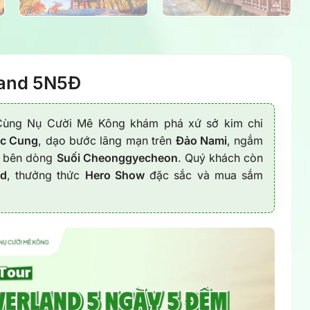
land 5N5Đ
Cùng Nụ Cười Mê Kông khám phá xứ sở kim chi
c Cung
, dạo bước lãng mạn trên
Đảo Nami
, ngắm
n bên dòng
Suối Cheonggyecheon
. Quý khách còn
ld
, thưởng thức
Hero Show
đặc sắc và mua sắm