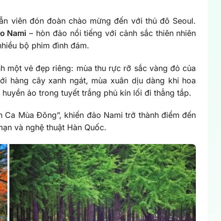
dẫn viên đón đoàn chào mừng đến với thủ đô Seoul.
o Nami
– hòn đảo nổi tiếng với cảnh sắc thiên nhiên
nhiều bộ phim đình đám.
h một vẻ đẹp riêng: mùa thu rực rỡ sắc vàng đỏ của
với hàng cây xanh ngát, mùa xuân dịu dàng khi hoa
uyền ảo trong tuyết trắng phủ kín lối đi thẳng tắp.
ình Ca Mùa Đông”, khiến đảo Nami trở thành điểm đến
 mạn và nghệ thuật Hàn Quốc.